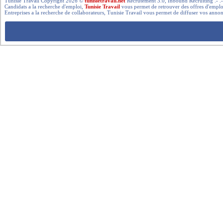
Tunisie Travail Copyright 2026 ©
tunisietravail.net
Recrutement 3.0, Inbound Recruiting .- .-.. --- 
Candidats a la recherche d'emploi,
Tunisie Travail
vous permet de retrouver des offres d'emploi 
Entreprises a la recherche de collaborateurs, Tunisie Travail vous permet de diffuser vos annon