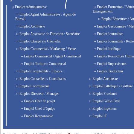
›› Emploi Administrative
›› Emploi Formation / Educat
Enseignement
›› Emploi Agent Administrative / Agent de
Bureau
›› Emploi Éducatrice / An
›› Emploi Archiviste
›› Emploi Gestionnaire / Ma
›› Emploi Assistante de Direction / Secrétaire
›› Emploi Journaliste
›› Emploi Chargé(e)s Clientèles
›› Emploi Journaliste / Rédac
›› Emploi Commercial / Marketing / Vente
›› Emploi Juridique
›› Emploi Commercial / Agent Commercial
›› Emploi Ressources Huma
›› Emploi Technico-Commercial
›› Emploi Superviseurs
›› Emploi Comptabilité - Finance
›› Emploi Traducteur
›› Emploi Conseillers / Consultants
›› Emploi Architecte
›› Emploi Coordinateur
›› Emploi Esthétique / Coiffure
›› Emploi Directeur / Manager
›› Emploi Freelance
›› Emploi Chef de projet
›› Emploi Génie Civil
›› Emploi Chef d’équipe
›› Emploi Ingénieur
›› Emploi Responsable
›› Emploi IT