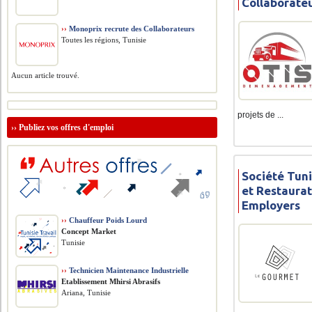
Collaborate
››
Monoprix recrute des Collaborateurs
Toutes les régions, Tunisie
Aucun article trouvé.
projets de ...
››
Publiez vos offres d'emploi
Société Tuni
et Restaurat
Employers
››
Chauffeur Poids Lourd
Concept Market
Tunisie
››
Technicien Maintenance Industrielle
Etablissement Mhirsi Abrasifs
Ariana, Tunisie