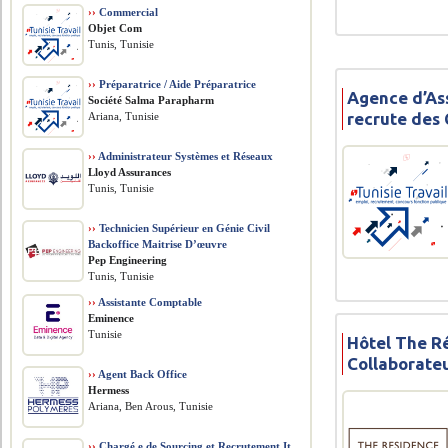
››
Commercial
Objet Com
Tunis, Tunisie
››
Préparatrice / Aide Préparatrice
Agence d’As
Société Salma Parapharm
recrute des 
Ariana, Tunisie
››
Administrateur Systèmes et Réseaux
Lloyd Assurances
Tunis, Tunisie
››
Technicien Supérieur en Génie Civil
Backoffice Maitrise D’œuvre
Pep Engineering
Tunis, Tunisie
››
Assistante Comptable
Eminence
Tunisie
Hôtel The R
Collaborate
››
Agent Back Office
Hermess
Ariana, Ben Arous, Tunisie
››
Chargé.e de Sourcing et Recrutement It