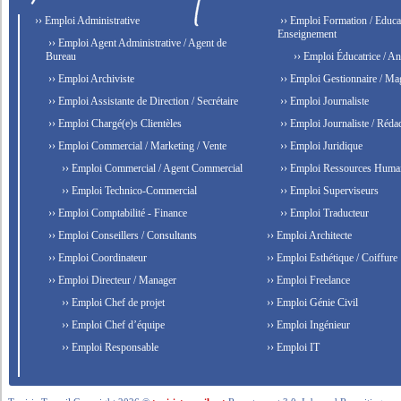
›› Emploi Administrative
›› Emploi Formation / Educat
Enseignement
›› Emploi Agent Administrative / Agent de
Bureau
›› Emploi Éducatrice / An
›› Emploi Archiviste
›› Emploi Gestionnaire / Ma
›› Emploi Assistante de Direction / Secrétaire
›› Emploi Journaliste
›› Emploi Chargé(e)s Clientèles
›› Emploi Journaliste / Rédac
›› Emploi Commercial / Marketing / Vente
›› Emploi Juridique
›› Emploi Commercial / Agent Commercial
›› Emploi Ressources Huma
›› Emploi Technico-Commercial
›› Emploi Superviseurs
›› Emploi Comptabilité - Finance
›› Emploi Traducteur
›› Emploi Conseillers / Consultants
›› Emploi Architecte
›› Emploi Coordinateur
›› Emploi Esthétique / Coiffure
›› Emploi Directeur / Manager
›› Emploi Freelance
›› Emploi Chef de projet
›› Emploi Génie Civil
›› Emploi Chef d’équipe
›› Emploi Ingénieur
›› Emploi Responsable
›› Emploi IT