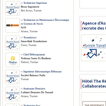
››
Technicien Supérieur
Betae Ingenierie
Ben Arous, Tunisie
››
Technicien en Maintenance Électronique
Agence d’As
et Gestion de Stock
recrute des 
St3S
Ariana, Tunisie
››
Translators
Smartlink Translations
Tunis, Tunisie
››
Chef Hébergement
Toskana Sante Et Bonheur
Nabeul, Tunisie
››
Ingénieur Informatique Débutant
Société Balance Nafis
Tunisie
Hôtel The R
Collaborate
››
Assistante Dentaire
Cabinet Dentaire Dr Naouel
Ariana, Tunisie
››
Technicien Sav