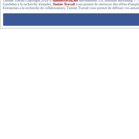
Tunisie Travail Copyright 2026 ©
tunisietravail.net
Recrutement 3.0, Inbound Recruiting .- .-.. --- 
Candidats a la recherche d'emploi,
Tunisie Travail
vous permet de retrouver des offres d'emploi 
Entreprises a la recherche de collaborateurs, Tunisie Travail vous permet de diffuser vos annon