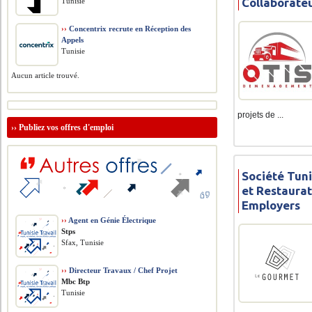
Collaborate
Tunisie
››
Concentrix recrute en Réception des
Appels
Tunisie
Aucun article trouvé.
projets de ...
››
Publiez vos offres d'emploi
Société Tuni
et Restaurat
Employers
››
Agent en Génie Électrique
Stps
Sfax, Tunisie
››
Directeur Travaux / Chef Projet
Mbc Btp
Tunisie