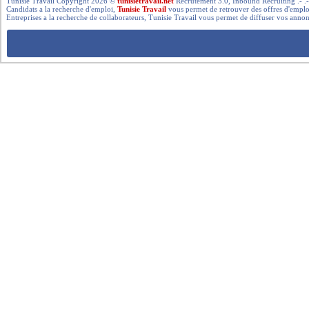
Tunisie Travail Copyright 2026 ©
tunisietravail.net
Recrutement 3.0, Inbound Recruiting .- .-.. --- 
Candidats a la recherche d'emploi,
Tunisie Travail
vous permet de retrouver des offres d'emploi 
Entreprises a la recherche de collaborateurs, Tunisie Travail vous permet de diffuser vos annon