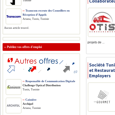
Collaborate
Tunisie
››
Transcom recrute des Conseillers en
Réception d’Appels
Ariana, Tunis, Tunisie
Aucun article trouvé.
projets de ...
››
Publiez vos offres d'emploi
Société Tuni
et Restaurat
Employers
››
Responsable de Communication Digitale
Challenge Optical Distribution
Tunis, Tunisie
››
Caissière
Archipel
Ariana, Tunisie