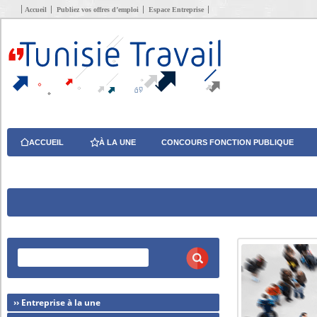
Accueil
Publiez vos offres d’emploi
Espace Entreprise
ACCUEIL
À LA UNE
CONCOURS FONCTION PUBLIQUE
›› Entreprise à la une