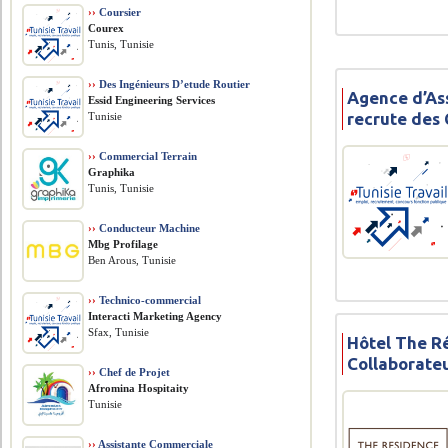
››
Coursier
Courex
Tunis, Tunisie
››
Des Ingénieurs D’etude Routier
Agence d’As
Essid Engineering Services
recrute des 
Tunisie
››
Commercial Terrain
Graphika
Tunis, Tunisie
››
Conducteur Machine
Mbg Profilage
Ben Arous, Tunisie
››
Technico-commercial
Interacti Marketing Agency
Sfax, Tunisie
Hôtel The R
Collaborate
››
Chef de Projet
Afromina Hospitaity
Tunisie
››
Assistante Commerciale