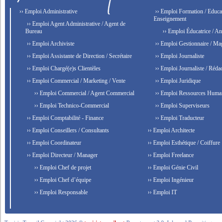
›› Emploi Administrative
›› Emploi Formation / Educat
Enseignement
›› Emploi Agent Administrative / Agent de
Bureau
›› Emploi Éducatrice / An
›› Emploi Archiviste
›› Emploi Gestionnaire / Ma
›› Emploi Assistante de Direction / Secrétaire
›› Emploi Journaliste
›› Emploi Chargé(e)s Clientèles
›› Emploi Journaliste / Rédac
›› Emploi Commercial / Marketing / Vente
›› Emploi Juridique
›› Emploi Commercial / Agent Commercial
›› Emploi Ressources Huma
›› Emploi Technico-Commercial
›› Emploi Superviseurs
›› Emploi Comptabilité - Finance
›› Emploi Traducteur
›› Emploi Conseillers / Consultants
›› Emploi Architecte
›› Emploi Coordinateur
›› Emploi Esthétique / Coiffure
›› Emploi Directeur / Manager
›› Emploi Freelance
›› Emploi Chef de projet
›› Emploi Génie Civil
›› Emploi Chef d’équipe
›› Emploi Ingénieur
›› Emploi Responsable
›› Emploi IT