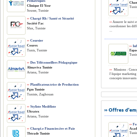
Pédiatriques
Chan
Clinique El Yosr
Tunis
Sousse, Tunisie
››
Chargé Rh / Santé et Sécurité
››
Assurer le suivi e
Société Fac
coordonner les diffé
Sfax, Tunisie
...
››
Coursier
Courex
››
Inf
Tunis, Tunisie
Espa
Tunis
››
Des Téléconseillers Pédagogique
Almaviva Tunisie
››
️ Missions : Conc
Ariana, Tunisie
l’équipe marketing
concepts innovants ›
››
Planificateur.trice de Production
Pgm Tunisie
Tunisie, Zaghouan
››
Styliste Modéliste
›› Offres d'e
Ultratex
Ariana, Tunisie
››
For
››
Chargé.e Financier.ère et Paie
Acad
Tunis
Tbtrade Tunisie