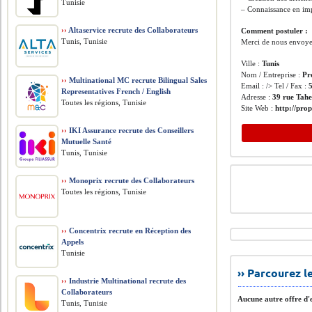
Tunisie
– Connaissance en im
››
Altaservice recrute des Collaborateurs
Comment postuler :
Tunis, Tunisie
Merci de nous envoye
Ville :
Tunis
Nom / Entreprise :
Pr
››
Multinational MC recrute Bilingual Sales
Email : /> Tel / Fax :
Representatives French / English
Adresse :
39 rue Tahe
Toutes les régions, Tunisie
Site Web :
http://prop
››
IKI Assurance recrute des Conseillers
Mutuelle Santé
Tunis, Tunisie
››
Monoprix recrute des Collaborateurs
Toutes les régions, Tunisie
››
Concentrix recrute en Réception des
Appels
Tunisie
›› Parcourez 
››
Industrie Multinational recrute des
Collaborateurs
Aucune autre offre d'e
Tunis, Tunisie