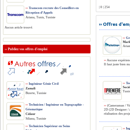
| 0 | 254
››
Transcom recrute des Conseillers en
Réception d’Appels
Ariana, Tunis, Tunisie
›› Offres d'e
Aucun article trouvé.
››
Gra
Mark
Arian
››
Publiez vos offres d'emploi
››
Aucune expérience
Il faut juste bien m
››
Tec
››
Ingénieur Génie Civil
Soci
Zamali
Tunis
Bizerte, Tunisie
››
Technicien / Ingénieur en Topographie -
››
(Cameraman / Vid
Géomatique
2D (2D Designer / A
réalisation des proj
Cidaur
Siliana, Tunisie
››
Technicien Supérieur en Soins
››
Ing