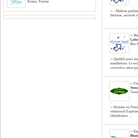
Ariana, Tunisie
››
- Maîtrise parfai
Sérieuse, motivée e
››
Tec
Labo
Ben A
››
Qualifié pour ass
installations. Le t
corrective, ainsi que
››
Com
Suna
Tunis
››
Homme ou Femme 
relationnel Expéri
(distribution ...
››
Exp
Bénin