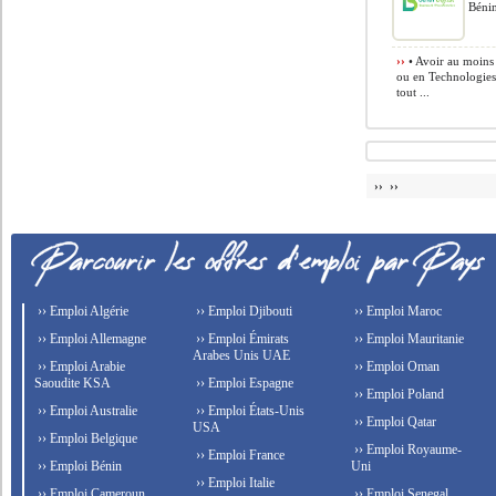
Béni
››
• Avoir au moins
ou en Technologies
tout ...
›› ››
›› Emploi Algérie
›› Emploi Djibouti
›› Emploi Maroc
›› Emploi Allemagne
›› Emploi Émirats
›› Emploi Mauritanie
Arabes Unis UAE
›› Emploi Arabie
›› Emploi Oman
Saoudite KSA
›› Emploi Espagne
›› Emploi Poland
›› Emploi Australie
›› Emploi États-Unis
›› Emploi Qatar
USA
›› Emploi Belgique
›› Emploi Royaume-
›› Emploi France
›› Emploi Bénin
Uni
›› Emploi Italie
›› Emploi Cameroun
›› Emploi Senegal