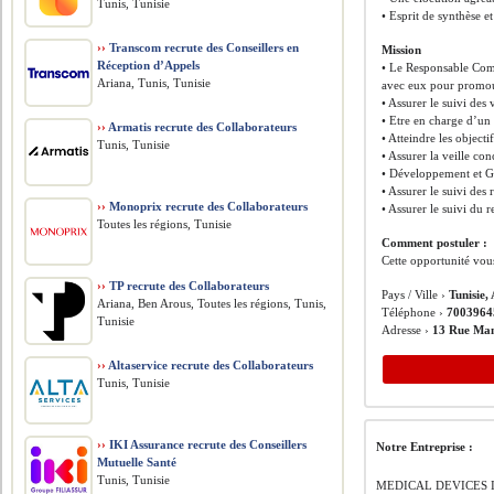
Tunis, Tunisie
• Esprit de synthèse e
››
Transcom recrute des Conseillers en
Mission
Réception d’Appels
• Le Responsable Comm
Ariana, Tunis, Tunisie
avec eux pour promouv
• Assurer le suivi des 
• Etre en charge d’un 
››
Armatis recrute des Collaborateurs
• Atteindre les object
Tunis, Tunisie
• Assurer la veille con
• Développement et Ge
• Assurer le suivi des
››
Monoprix recrute des Collaborateurs
• Assurer le suivi du 
Toutes les régions, Tunisie
Comment postuler :
Cette opportunité vou
››
TP recrute des Collaborateurs
Pays / Ville ›
Tunisie,
Ariana, Ben Arous, Toutes les régions, Tunis,
Téléphone ›
7003964
Tunisie
Adresse ›
13 Rue Man
››
Altaservice recrute des Collaborateurs
Tunis, Tunisie
››
IKI Assurance recrute des Conseillers
Notre Entreprise :
Mutuelle Santé
Tunis, Tunisie
MEDICAL DEVICES INT