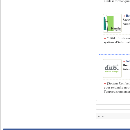
outils informatiques
››
Res
Soci
Arian
››
* BAC+5 Informa
système d’informa
››
Ac
Duo 
Arian
››
(Secteur Confecti
pour rejoindre notr
l’approvisionnement
›› ››