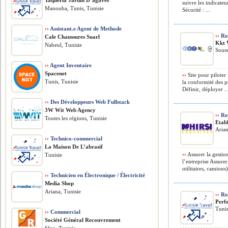
Taqueria Jardin D’agaves
suivre les indicateur
Manouba, Tunis, Tunisie
Sécurité : ...
››
Assistant.e Agent de Methode
››
Res
Cale Chaussures Suarl
Kkt 
Nabeul, Tunisie
Souss
››
Agent Inventaire
Spacenet
››
Site pour piloter
Tunis, Tunisie
la conformité des p
Définir, déployer ..
››
Des Développeurs Web Fullstack
3W Wit Web Agency
››
Res
Toutes les régions, Tunisie
Etabl
Arian
››
Technico-commercial
La Maison De L’abrasif
››
Assurer la gestion
Tunisie
l’entreprise Assurer
utilitaires, camions).
››
Technicien en Électronique / Électricité
Media Shop
Ariana, Tunisie
››
Res
Perf
Tunis
››
Commercial
Société Général Recouvrement