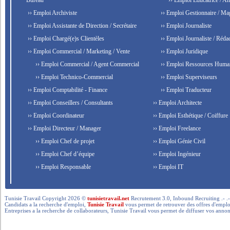
Bureau
›› Emploi Éducatrice / An
›› Emploi Archiviste
›› Emploi Gestionnaire / Ma
›› Emploi Assistante de Direction / Secrétaire
›› Emploi Journaliste
›› Emploi Chargé(e)s Clientèles
›› Emploi Journaliste / Rédac
›› Emploi Commercial / Marketing / Vente
›› Emploi Juridique
›› Emploi Commercial / Agent Commercial
›› Emploi Ressources Huma
›› Emploi Technico-Commercial
›› Emploi Superviseurs
›› Emploi Comptabilité - Finance
›› Emploi Traducteur
›› Emploi Conseillers / Consultants
›› Emploi Architecte
›› Emploi Coordinateur
›› Emploi Esthétique / Coiffure
›› Emploi Directeur / Manager
›› Emploi Freelance
›› Emploi Chef de projet
›› Emploi Génie Civil
›› Emploi Chef d’équipe
›› Emploi Ingénieur
›› Emploi Responsable
›› Emploi IT
Tunisie Travail Copyright 2026 ©
tunisietravail.net
Recrutement 3.0, Inbound Recruiting .- .-.. --- 
Candidats a la recherche d'emploi,
Tunisie Travail
vous permet de retrouver des offres d'emploi 
Entreprises a la recherche de collaborateurs, Tunisie Travail vous permet de diffuser vos annon