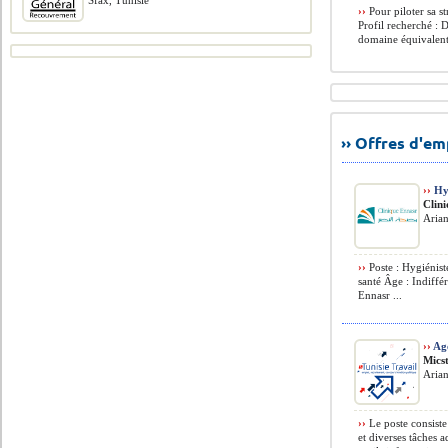
Sfax, Tunisie
››
Pour piloter sa st
Profil recherché :
domaine équivalent 
›› Offres d'e
››
Hyg
Clin
Arian
››
Poste : Hygiéni
santé Âge : Indiffé
Ennasr ...
››
Ag
Micst
Arian
››
Le poste consiste
et diverses tâches 