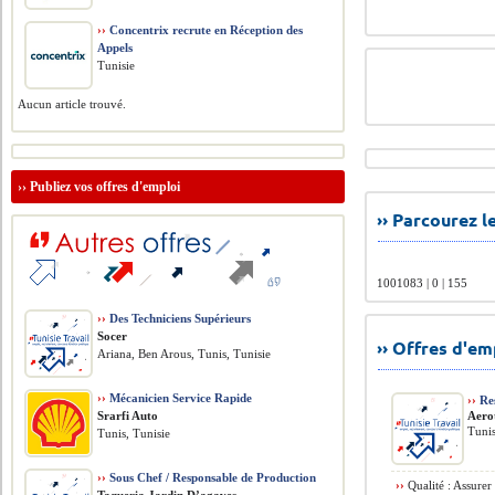
››
Concentrix recrute en Réception des
Appels
Tunisie
Aucun article trouvé.
››
Publiez vos offres d'emploi
›› Parcourez 
1001083 | 0 | 155
››
Des Techniciens Supérieurs
Socer
›› Offres d'e
Ariana, Ben Arous, Tunis, Tunisie
››
Mécanicien Service Rapide
››
Re
Srarfi Auto
Aero
Tunis
Tunis, Tunisie
››
Sous Chef / Responsable de Production
››
Qualité : Assure