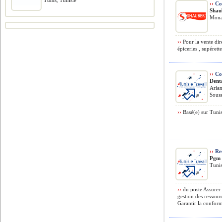
Tunis, Tunisie
››
Co
Shau
Monas
››
Pour la vente dire
épiceries , supérettes
››
Co
Dent
Arian
Souss
››
Basé(e) sur Tunis
››
Res
Pgm 
Tuni
››
du poste Assurer
gestion des ressour
Garantir la conformi