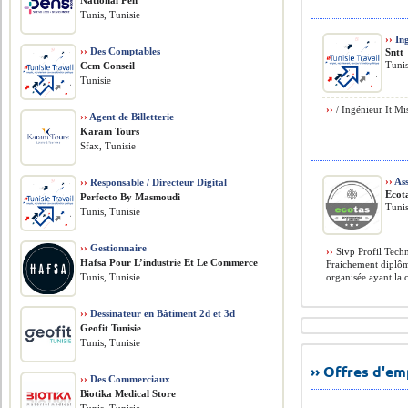
National Pen
Tunis, Tunisie
››
Ing
››
Des Comptables
Sntt
Tunis
Ccm Conseil
Tunisie
››
/ Ingénieur It Mi
››
Agent de Billetterie
Karam Tours
Sfax, Tunisie
››
Ass
››
Responsable / Directeur Digital
Ecot
Perfecto By Masmoudi
Tunis
Tunis, Tunisie
››
Gestionnaire
››
Sivp Profil Techn
Hafsa Pour L’industrie Et Le Commerce
Fraichement diplô
Tunis, Tunisie
organisée ayant la ca
››
Dessinateur en Bâtiment 2d et 3d
Geofit Tunisie
Tunis, Tunisie
›› Offres d'e
››
Des Commerciaux
Biotika Medical Store