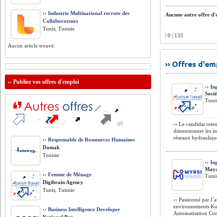
››
Industrie Multinational recrute des
Aucune autre offre d'e
Collaborateurs
Tunis, Tunisie
| 0 | 133
Aucun article trouvé.
›› Offres d'e
››
Publiez vos offres d'emploi
››
Ing
Soci
Tunis
››
Le candidat reten
dimensionner les in
réseaux hydrauliques
››
Responsable de Ressources Humaines
Damak
Tunisie
››
Ing
Maya
››
Femme de Ménage
Tunis
Digibrain Agency
Tunis, Tunisie
››
Passionné par l’au
environnements Kub
››
Business Intelligence Developer
Automatisation Conc