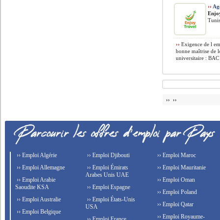
››
Age
Enjo
Tuni
››
Exigence de l em
bonne maîtrise de lo
universitaire : BAC 
›› ››
›› Emploi Algérie
›› Emploi Djibouti
›› Emploi Maroc
›› Emploi Allemagne
›› Emploi Émirats
›› Emploi Mauritanie
Arabes Unis UAE
›› Emploi Arabie
›› Emploi Oman
Saoudite KSA
›› Emploi Espagne
›› Emploi Poland
›› Emploi Australie
›› Emploi États-Unis
›› Emploi Qatar
USA
›› Emploi Belgique
›› Emploi Royaume-
›› Emploi France