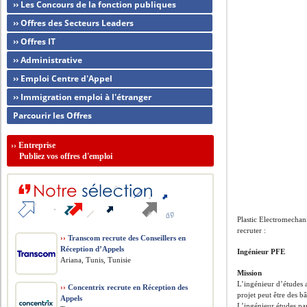
›› Les Concours de la fonction publiques
›› Offres des Secteurs Leaders
›› Offres IT
›› Administrative
›› Emploi Centre d'Appel
›› Immigration emploi à l'étranger
Parcourir les Offres
››
Entreprise
Publiez vos offres d'emploi
Plastic Electromechan
recruter :
››
Transcom recrute des Conseillers en
Réception d’Appels
Ingénieur PFE
Ariana, Tunis, Tunisie
Mission
L’ingénieur d’études a
››
Concentrix recrute en Réception des
projet peut être des b
Appels
L’ingénieur études par