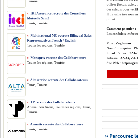
Tunisie
utiliser (béton, acier,
des calculs pour vérifi
››
IKI Assurance recrute des Conseillers
Il travaille très souve
Mutuelle Santé
projet.
Tunis, Tunisie
Comment postuler :
Les candidats intéress
››
Multinational MC recrute Bilingual Sales
Representatives French / English
Ville :
Zaghouan
Toutes les régions, Tunisie
Nom / Entreprise :
Pl
Email : /> Fax :
72.67
››
Monoprix recrute des Collaborateurs
Adresse :
32-33, Z.I
Toutes les régions, Tunisie
Site Web :
https://gr
››
Altaservice recrute des Collaborateurs
Tunis, Tunisie
››
TP recrute des Collaborateurs
Ariana, Ben Arous, Toutes les régions, Tunis,
Tunisie
››
Armatis recrute des Collaborateurs
Tunis, Tunisie
›› Parcourez 