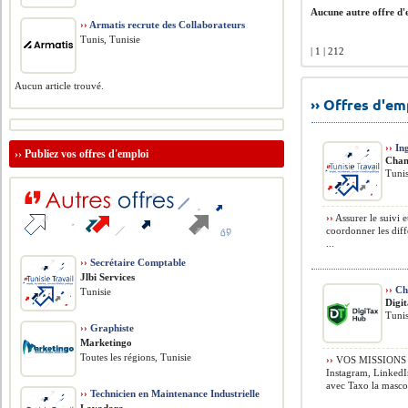
Aucune autre offre d'e
››
Armatis recrute des Collaborateurs
Tunis, Tunisie
| 1 | 212
Aucun article trouvé.
›› Offres d'e
››
Ing
››
Publiez vos offres d'emploi
Chan
Tunis
››
Assurer le suivi e
coordonner les diffé
...
››
Secrétaire Comptable
Jlbi Services
››
Cha
Tunisie
Digi
Tunis
››
Graphiste
Marketingo
Toutes les régions, Tunisie
››
VOS MISSIONS › 
Instagram, LinkedI
avec Taxo la mascot
››
Technicien en Maintenance Industrielle