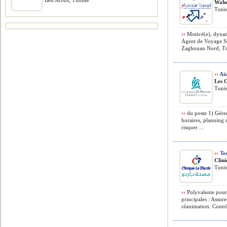
Ben Arous, Tunisie
Wahe
Tunis
››
Motivé(e), dynami
Agent de Voyage So
Zaghouan Nord, Tun
››
Aid
Les 
Tunis
››
du poste 1) Gérer
horaires, planning 
risquer ...
››
Tec
Clin
Tunis
››
Polyvalente pour 
principales : Assure
réanimation. Contrô