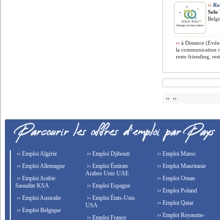
››
Res
Solo
Belg
››
à Distance (Evén
la communication r
resto friending, rest
›› ››
›› Emploi Algérie
›› Emploi Djibouti
›› Emploi Maroc
›› Emploi Allemagne
›› Emploi Émirats
›› Emploi Mauritanie
Arabes Unis UAE
›› Emploi Arabie
›› Emploi Oman
Saoudite KSA
›› Emploi Espagne
›› Emploi Poland
›› Emploi Australie
›› Emploi États-Unis
›› Emploi Qatar
USA
›› Emploi Belgique
›› Emploi Royaume-
›› Emploi France