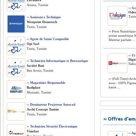
Lavadora
Ariana, Tunisie
››
Gra
Odes
Tunis
››
Assistant.e Technique
Westpoint Domotech
Tunis, Tunisie
››
Press Numérique M
presse numérique M
››
Agent de Saisie Comptable
Maitrise parfaite ...
Opi Sarl
Tunis, Tunisie
››
Ui 
Digit
››
Technicien Informatique et Bureautique
Nabeu
Société Rmi
Ben Arous, Tunisie
››
(Full-Time) Archi
››
Magasinier Responsable
nous : 100% Figma :
haute ...
Badiplast
Monastir, Tunisie
››
Dessinateur Projeteur Autocad
Archi Concept Tunisie
Tunis, Tunisie
›› Offres d'e
››
Technicien Sécurité Électronique
Visiobat
››
Ag