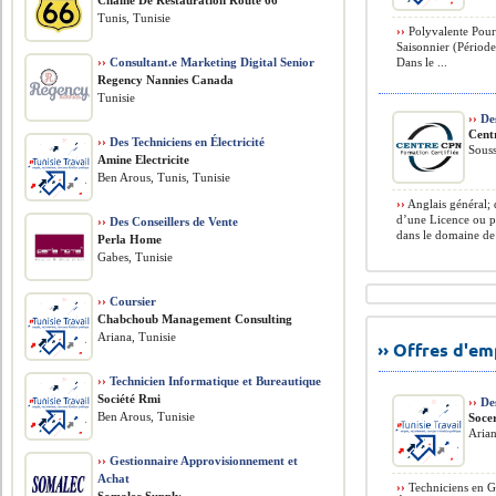
Chaine De Restauration Route 66
Tunis, Tunisie
››
Polyvalente Pour 
Saisonnier (Période 
››
Consultant.e Marketing Digital Senior
Dans le ...
Regency Nannies Canada
Tunisie
››
Des
Cent
››
Des Techniciens en Électricité
Souss
Amine Electricite
Ben Arous, Tunis, Tunisie
››
Anglais général; 
d’une Licence ou 
››
Des Conseillers de Vente
dans le domaine de 
Perla Home
Gabes, Tunisie
››
Coursier
Chabchoub Management Consulting
Ariana, Tunisie
›› Offres d'e
››
Technicien Informatique et Bureautique
Société Rmi
››
Des
Ben Arous, Tunisie
Soce
Arian
››
Gestionnaire Approvisionnement et
Achat
››
Techniciens en Gé