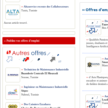
››
Altaservice recrute des Collaborateurs
›› Offres d'e
Tunis, Tunisie
››
De
Aucun article trouvé.
Espa
Ben A
››
Qualifiés Passion
››
Publiez vos offres d'emploi
jeunes, étudiants e
Intelligence Artifici
››
Ani
Smar
Mano
››
Technicien de Maintenance Industrielle
Buanderie Centrale El Mouradi
Sousse, Tunisie
››
d’Arts Plastiques
encadrer et animer d
de théâtre destinés 
››
Ingénieur en Maintenance Industrielle
Sitpec
Nabeul, Tunisie
››
An
Lead
Tunis
››
Des Caissiers Ezzahara