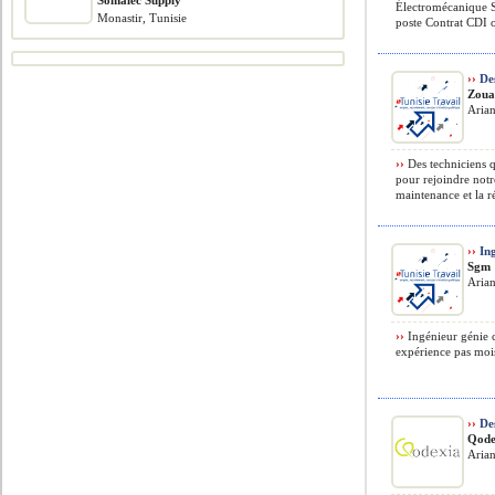
Somalec Supply
Électromécanique S
Monastir, Tunisie
poste Contrat CDI 
››
Des
Zoua
Arian
››
Des techniciens q
pour rejoindre notr
maintenance et la ré
››
Ing
Sgm
Arian
››
Ingénieur génie c
expérience pas mois 
››
Des
Qode
Arian