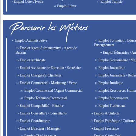
›› Emploi Côte d'Ivoire
›› Emploi Tunisie
›› Emploi Libye
›› Emploi Administrative
›› Emploi Formation / Educat
Enseignement
›› Emploi Agent Administrative / Agent de
Bureau
›› Emploi Éducatrice / An
›› Emploi Archiviste
›› Emploi Gestionnaire / Ma
›› Emploi Assistante de Direction / Secrétaire
›› Emploi Journaliste
›› Emploi Chargé(e)s Clientèles
›› Emploi Journaliste / Rédac
›› Emploi Commercial / Marketing / Vente
›› Emploi Juridique
›› Emploi Commercial / Agent Commercial
›› Emploi Ressources Huma
›› Emploi Technico-Commercial
›› Emploi Superviseurs
›› Emploi Comptabilité - Finance
›› Emploi Traducteur
›› Emploi Conseillers / Consultants
›› Emploi Architecte
›› Emploi Coordinateur
›› Emploi Esthétique / Coiffure
›› Emploi Directeur / Manager
›› Emploi Freelance