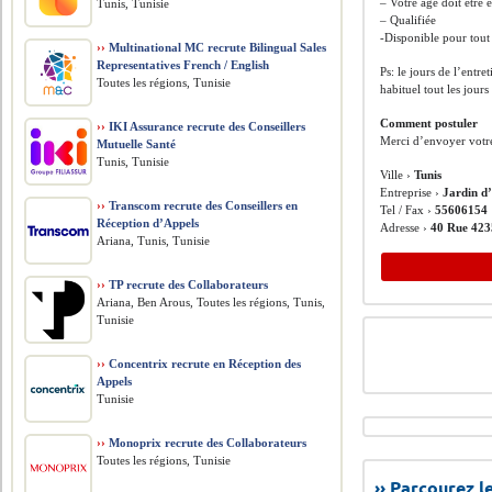
– Votre âge doit être
Tunis, Tunisie
– Qualifiée
-Disponible pour tout
››
Multinational MC recrute Bilingual Sales
Representatives French / English
Ps: le jours de l’entr
Toutes les régions, Tunisie
habituel tout les jours
Comment postuler
››
IKI Assurance recrute des Conseillers
Merci d’envoyer votr
Mutuelle Santé
Tunis, Tunisie
Ville ›
Tunis
Entreprise ›
Jardin d
››
Transcom recrute des Conseillers en
Tel / Fax ›
55606154
Réception d’Appels
Adresse ›
40 Rue 423
Ariana, Tunis, Tunisie
››
TP recrute des Collaborateurs
Ariana, Ben Arous, Toutes les régions, Tunis,
Tunisie
››
Concentrix recrute en Réception des
Appels
Tunisie
››
Monoprix recrute des Collaborateurs
Toutes les régions, Tunisie
›› Parcourez 