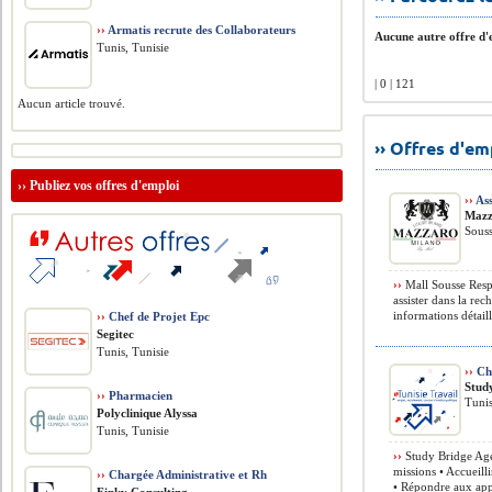
››
Armatis recrute des Collaborateurs
Aucune autre offre d'e
Tunis, Tunisie
| 0 | 121
Aucun article trouvé.
›› Offres d'e
››
Publiez vos offres d'emploi
››
Ass
Mazz
Souss
››
Mall Sousse Respon
assister dans la rec
informations détaill
››
Chef de Projet Epc
Segitec
Tunis, Tunisie
››
Cha
Stud
››
Pharmacien
Tunis
Polyclinique Alyssa
Tunis, Tunisie
››
Study Bridge Age
missions • Accueilli
››
Chargée Administrative et Rh
• Répondre aux appe