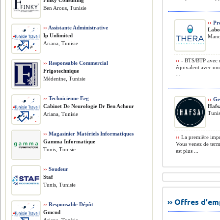
Finky Consulting
Ben Arous, Tunisie
››
Pr
››
Assistante Administrative
Labo
Ip Unlimited
Mano
Ariana, Tunisie
››
- BTS/BTP avec un
››
Responsable Commercial
équivalent avec une
Frigotechnique
...
Médenine, Tunisie
››
Technicienne Eeg
››
Ges
Cabinet De Neurologie Dr Ben Achour
Hafs
Tunis
Ariana, Tunisie
››
Magasinier Matériels Informatiques
››
La première impre
Gamma Informatique
Vous venez de term
Tunis, Tunisie
est plus ...
››
Soudeur
Staf
Tunis, Tunisie
›› Offres d'e
››
Responsable Dépôt
Gmcnd