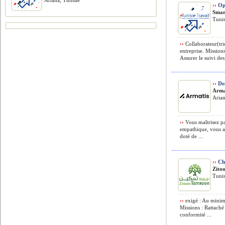
Ariana, Tunisie
››
Op
Smar
Tunis
››
Collaborateur(tri
entreprise. Mission
Assurer le suivi de
››
Des
Arma
Arian
››
Vous maîtrisez pa
empathique, vous ave
doté de ...
››
Ch
Zito
Tunis
››
exigé : Au minimu
Missions : Rattaché
conformité ...