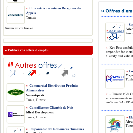
››
Concentrix recrute en Réception des
›› Offres d'e
Appels
Tunisie
››
Sup
Aucun article trouvé.
Adve
Arian
››
Key Responsibilit
››
Publiez vos offres d'emploi
responder for incid
Classify and validat
››
Con
Maya
Tunis
››
Commercial Distribution Produits
Alimentaires
››
– Tunisie (Cdi Ou
Sunantipasti
environnements indu
Tunis, Tunisie
maîtrisez SAP PP et 
››
Conseiller.ere Clientèle de Nuit
Miral Development
Tunis, Tunisie
››
Ele
Afro
Tunis
››
Responsable des Ressources Humaines