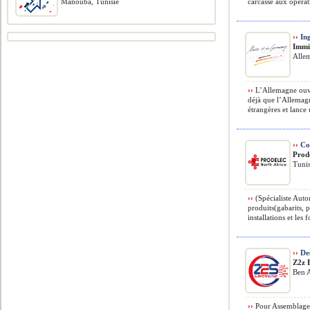
Manouba, Tunisie
carcasse aux opéra
››
Ing
Immi
Alle
››
L’Allemagne ouvr
déjà que l’Allemagn
étrangères et lance
››
Co
Prod
Tunis
››
(Spécialiste Auto
produits(gabarits, 
installations et les
››
Des
Z2z 
Ben A
››
Pour Assemblage e