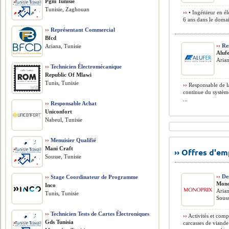
Pgm Tunisie
Tunisie, Zaghouan
››
• Ingénieur en él
6 ans dans le domai
››
Représentant Commercial
Bfcd
››
Res
Ariana, Tunisie
Aluf
Arian
››
Technicien Électromécanique
Republic Of Mlawi
Tunis, Tunisie
››
Responsable de la
continue du systèm
...
››
Responsable Achat
Uniconfort
Nabeul, Tunisie
››
Menuisier Qualifié
Mani Craft
›› Offres d'e
Sousse, Tunisie
››
De
››
Stage Coordinateur de Programme
Mono
Inco
Arian
Tunis, Tunisie
Souss
››
Technicien Tests de Cartes Électroniques
››
Activités et comp
Gds Tunisia
carcasses de viande