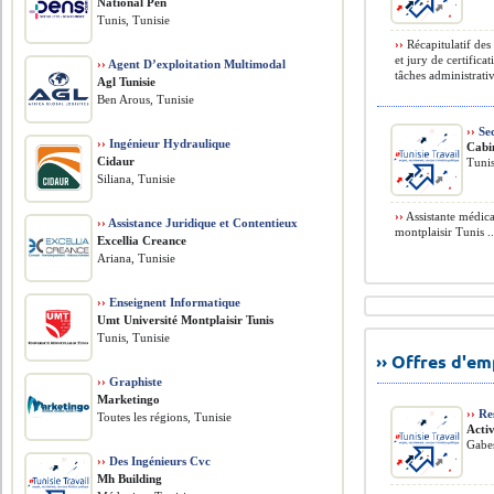
National Pen
Tunis, Tunisie
››
Récapitulatif des
et jury de certific
››
Agent D’exploitation Multimodal
tâches administrati
Agl Tunisie
Ben Arous, Tunisie
››
Sec
››
Ingénieur Hydraulique
Cabi
Cidaur
Tunis
Siliana, Tunisie
››
Assistante médica
››
Assistance Juridique et Contentieux
montplaisir Tunis ..
Excellia Creance
Ariana, Tunisie
››
Enseignent Informatique
Umt Université Montplaisir Tunis
Tunis, Tunisie
›› Offres d'e
››
Graphiste
Marketingo
››
Res
Toutes les régions, Tunisie
Acti
Gabes
››
Des Ingénieurs Cvc
Mh Building