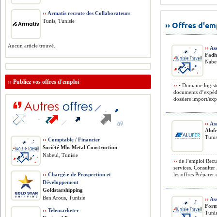
››
Armatis recrute des Collaborateurs
Tunis, Tunisie
›› Offres d'e
Aucun article trouvé.
››
Ass
Fadh
Nabeu
››
Publiez vos offres d'emploi
››
• Domaine logisti
documents d’expédit
dossiers import/expo
››
Ass
Aluf
Tunis
››
Comptable / Financier
Société Mbs Metal Construction
Nabeul, Tunisie
››
de l’emploi Recuei
services. Consulter
››
Chargé.e de Prospection et
les offres Préparer e
Développement
Goldstarshipping
Ben Arous, Tunisie
››
Ass
Form
››
Telemarketer
Tunis