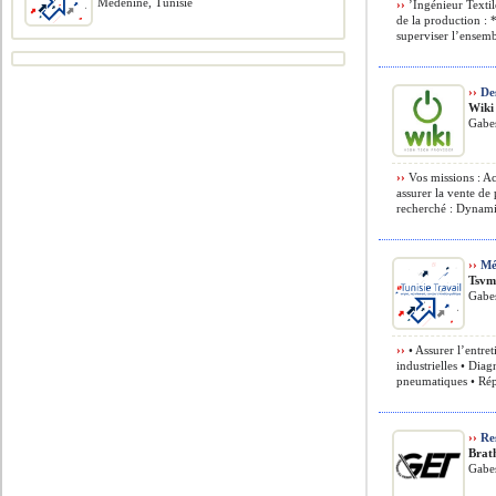
Médenine, Tunisie
››
’Ingénieur Textil
de la production : 
superviser l’ensemb
››
De
Wiki
Gabes
››
Vos missions : Acc
assurer la vente de p
recherché : Dynami
››
Méc
Tsv
Gabes
››
• Assurer l’entre
industrielles • Dia
pneumatiques • Rép
››
Re
Brat
Gabes