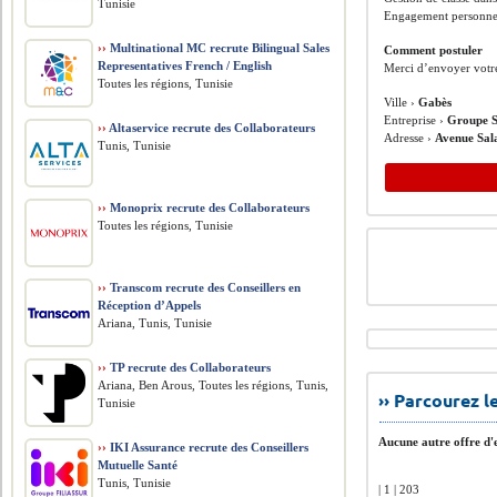
Tunisie
Engagement personnel
››
Multinational MC recrute Bilingual Sales
Comment postuler
Representatives French / English
Merci d’envoyer votre
Toutes les régions, Tunisie
Ville ›
Gabès
Entreprise ›
Groupe S
››
Altaservice recrute des Collaborateurs
Adresse ›
Avenue Sal
Tunis, Tunisie
››
Monoprix recrute des Collaborateurs
Toutes les régions, Tunisie
››
Transcom recrute des Conseillers en
Réception d’Appels
Ariana, Tunis, Tunisie
››
TP recrute des Collaborateurs
Ariana, Ben Arous, Toutes les régions, Tunis,
›› Parcourez 
Tunisie
Aucune autre offre d'e
››
IKI Assurance recrute des Conseillers
Mutuelle Santé
Tunis, Tunisie
| 1 | 203