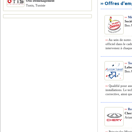
Otis Déménagement
›› Offres d'e
Tunis, Tunisie
››
Méd
Soci
Ben A
››
Au sein de notre 
officiel dans le cad
intervenez à chaque
››
Tec
Labo
Ben A
››
Qualifié pour ass
installations. Le t
corrective, ainsi que
››
Res
Cher
Aria
››
Principales Missio