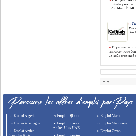
droits de garantie 
préalables · Établir 
››
Co
Mist
Ben A
››
Expérimenté ou s
renforcer notre équ
un goût prononcé po
›› ››
›› Emploi Algérie
›› Emploi Djibouti
›› Emploi Maroc
›› Emploi Allemagne
›› Emploi Émirats
›› Emploi Mauritanie
Arabes Unis UAE
›› Emploi Arabie
›› Emploi Oman
Saoudite KSA
›› Emploi Espagne