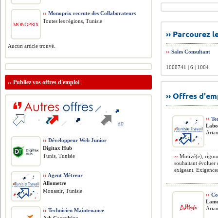
››
Monoprix recrute des Collaborateurs
Toutes les régions, Tunisie
›› Parcourez 
Aucun article trouvé.
››
Sales Consultant
1000741 | 6 | 1004
››
Publiez vos offres d'emploi
›› Offres d'e
››
Tec
Labo
Arian
››
Développeur Web Junior
Digitax Hub
Tunis, Tunisie
››
Motivé(e), rigour
souhaitant évoluer
exigeant. Exigences
››
Agent Métreur
Allometre
Monastir, Tunisie
››
Co
Lamo
Arian
››
Technicien Maintenance