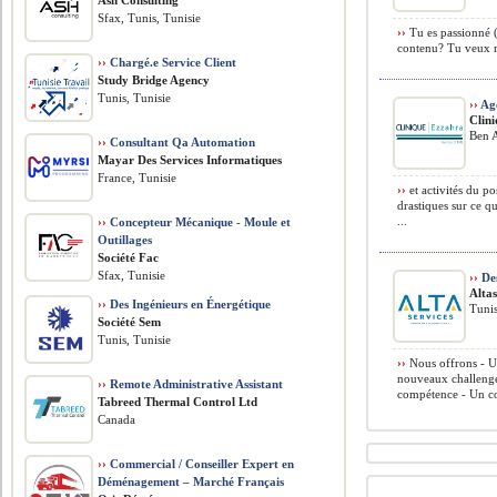
Ash Consulting
Sfax, Tunis, Tunisie
››
Tu es passionné (
contenu? Tu veux re
››
Chargé.e Service Client
Study Bridge Agency
Tunis, Tunisie
››
Age
Clin
Ben A
››
Consultant Qa Automation
Mayar Des Services Informatiques
France, Tunisie
››
et activités du po
drastiques sur ce q
...
››
Concepteur Mécanique - Moule et
Outillages
Société Fac
Sfax, Tunisie
››
Des
Alta
››
Des Ingénieurs en Énergétique
Tunis
Société Sem
Tunis, Tunisie
››
Nous offrons - U
nouveaux challenge
››
Remote Administrative Assistant
compétence - Un con
Tabreed Thermal Control Ltd
Canada
››
Commercial / Conseiller Expert en
Déménagement – Marché Français