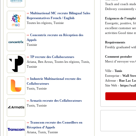
Teach and coach stude
Delivery consistently 
››
Multinational MC recrute Bilingual Sales
Representatives French / English
Exigences de l’emplo
Toutes les régions, Tunisie
Energetic, positive, 
excellent customer se
activities Good time 
››
Concentrix recrute en Réception des
Appels
Requirements
Tunisie
Freshly graduated wit
Comment postuler
››
TP recrute des Collaborateurs
Merci d’envoyer vos 
Ariana, Ben Arous, Toutes les régions, Tunis,
Tunisie
Ville ›
Tunis
Entreprise ›
Wall Stre
››
Industrie Multinational recrute des
Adresse ›
Rue Lac Loc
Collaborateurs
Site Web ›
https://wal
Tunis, Tunisie
››
Armatis recrute des Collaborateurs
Tunis, Tunisie
››
Transcom recrute des Conseillers en
Réception d’Appels
Ariana, Tunis, Tunisie