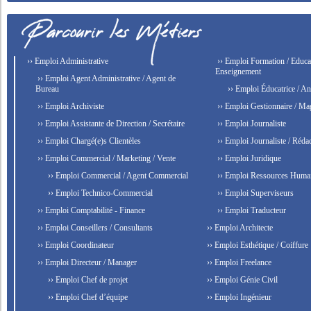
›› Emploi Administrative
›› Emploi Formation / Educat
Enseignement
›› Emploi Agent Administrative / Agent de
Bureau
›› Emploi Éducatrice / An
›› Emploi Archiviste
›› Emploi Gestionnaire / Ma
›› Emploi Assistante de Direction / Secrétaire
›› Emploi Journaliste
›› Emploi Chargé(e)s Clientèles
›› Emploi Journaliste / Rédac
›› Emploi Commercial / Marketing / Vente
›› Emploi Juridique
›› Emploi Commercial / Agent Commercial
›› Emploi Ressources Huma
›› Emploi Technico-Commercial
›› Emploi Superviseurs
›› Emploi Comptabilité - Finance
›› Emploi Traducteur
›› Emploi Conseillers / Consultants
›› Emploi Architecte
›› Emploi Coordinateur
›› Emploi Esthétique / Coiffure
›› Emploi Directeur / Manager
›› Emploi Freelance
›› Emploi Chef de projet
›› Emploi Génie Civil
›› Emploi Chef d’équipe
›› Emploi Ingénieur