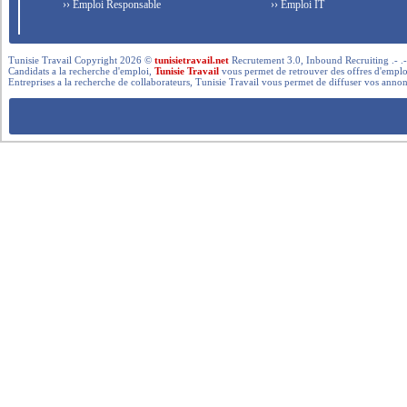
›› Emploi Responsable
›› Emploi IT
Tunisie Travail Copyright 2026 ©
tunisietravail.net
Recrutement 3.0, Inbound Recruiting .- .-.. --- 
Candidats a la recherche d'emploi,
Tunisie Travail
vous permet de retrouver des offres d'emploi 
Entreprises a la recherche de collaborateurs, Tunisie Travail vous permet de diffuser vos annon