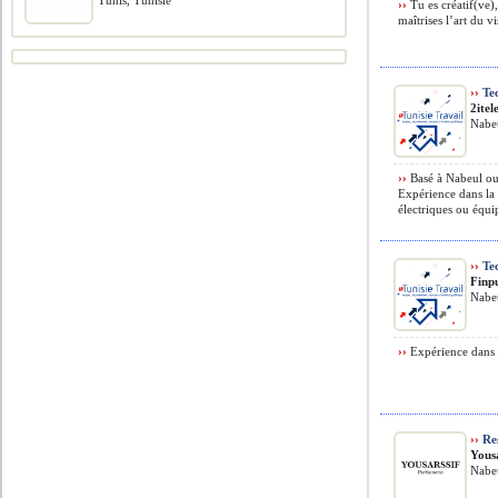
Tunis, Tunisie
››
Tu es créatif(ve),
maîtrises l’art du vis
››
Tec
2ite
Nabeu
››
Basé à Nabeul ou
Expérience dans la 
électriques ou équip
››
Tec
Finpu
Nabeu
››
Expérience dans 
››
Res
Yousa
Nabeu