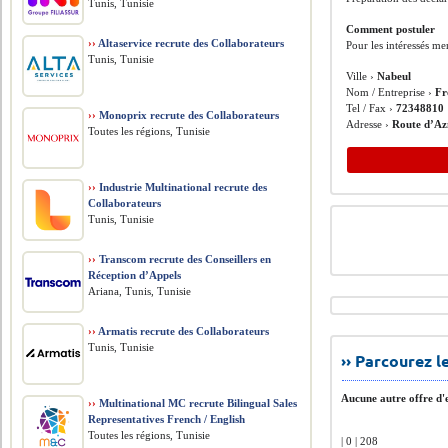
Tunis, Tunisie
Comment postuler
››
Altaservice recrute des Collaborateurs
Pour les intéressés me
Tunis, Tunisie
Ville ›
Nabeul
Nom / Entreprise ›
Fr
Tel / Fax ›
72348810
››
Monoprix recrute des Collaborateurs
Adresse ›
Route d’Az
Toutes les régions, Tunisie
››
Industrie Multinational recrute des
Collaborateurs
Tunis, Tunisie
››
Transcom recrute des Conseillers en
Réception d’Appels
Ariana, Tunis, Tunisie
››
Armatis recrute des Collaborateurs
Tunis, Tunisie
›› Parcourez 
Aucune autre offre d'e
››
Multinational MC recrute Bilingual Sales
Representatives French / English
Toutes les régions, Tunisie
| 0 | 208