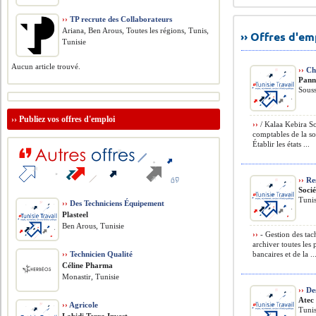
››
TP recrute des Collaborateurs
Ariana, Ben Arous, Toutes les régions, Tunis,
›› Offres d'e
Tunisie
Aucun article trouvé.
››
Ch
Pann
Souss
››
Publiez vos offres d'emploi
››
/ Kalaa Kebira So
comptables de la so
Établir les états ...
››
Res
Soci
Tunis
››
Des Techniciens Équipement
Plasteel
Ben Arous, Tunisie
››
- Gestion des tach
archiver toutes les
››
Technicien Qualité
bancaires et de la ..
Céline Pharma
Monastir, Tunisie
››
De
Atec
››
Agricole
Tunis