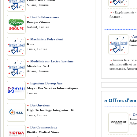
Labidi Terra Invest
Siliana, Tunisie
››
- Expérimentés -
finance ...
››
Des Collaborateurs
Banque Zitouna
Nabeul, Tunisie
››
Ass
››
Machiniste Polyvalent
Sofa
Kurz
Souss
Tunis, Tunisie
››
Assurer le suivi a
››
Modéliste sur Lectra Système
administratifs et le
Micste Inc Sarl
commande. Assurer 
Ariana, Tunisie
››
Ingénieur Devosp Aws
Mayar Des Services Informatiques
Tunisie
›› Offres d'e
››
Des Ouvriers
High Technology Integrator Hti
››
Gra
Tunis, Tunisie
Yousa
Nabeu
››
Des Commerciaux
Biotika Medical Store