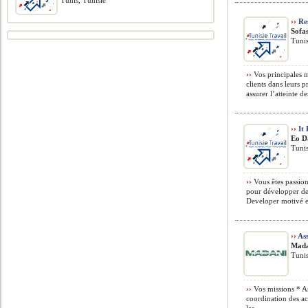
Tunis, Tunisie
››
Res
Sofa
Tunis
››
Vos principales m
clients dans leurs 
assurer l’atteinte d
››
It 
Eo D
Tunis
››
Vous êtes passion
pour développer de
Developer motivé e
››
Ass
Mada
Tunis
››
Vos missions * Ass
coordination des act