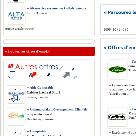
››
Altaservice recrute des Collaborateurs
›› Parcourez 
Tunis, Tunisie
Aucun article trouvé.
1000410 | 2 | 195
›› Offres d'e
››
Publiez vos offres d'emploi
››
Com
Suna
Tunis
››
Homme ou Femme 
››
Aide Comptable
relationnel Expéri
Cabinet Lachaal Sabri
(distribution ...
Sousse, Tunisie
››
Co
››
Commercial.e Développement Clientèle
Mist
Sunjasmin Travel
Ben A
Ben Arous, Tunisie
››
Comptable
››
Expérimenté ou s