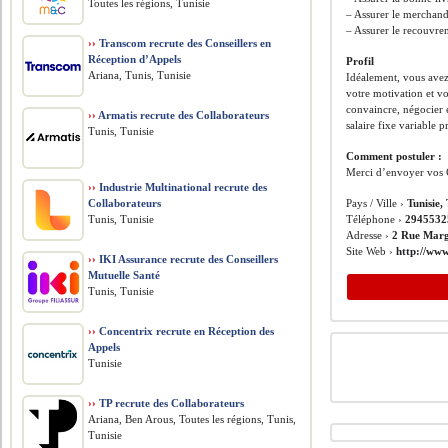
Toutes les régions, Tunisie
– Assurer le merchand
– Assurer le recouvr
››
Transcom recrute des Conseillers en
Réception d’Appels
Profil
Ariana, Tunis, Tunisie
Idéalement, vous avez
votre motivation et vo
convaincre, négocier et
››
Armatis recrute des Collaborateurs
salaire fixe variable
Tunis, Tunisie
Comment postuler :
Merci d’envoyer vos 
››
Industrie Multinational recrute des
Collaborateurs
Pays / Ville ›
Tunisie,
Tunis, Tunisie
Téléphone ›
2945532
Adresse ›
2 Rue Marg
Site Web ›
http://www
››
IKI Assurance recrute des Conseillers
Mutuelle Santé
Tunis, Tunisie
››
Concentrix recrute en Réception des
Appels
Tunisie
››
TP recrute des Collaborateurs
Ariana, Ben Arous, Toutes les régions, Tunis,
Tunisie