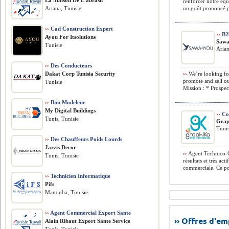
La Maison De L’abrasif
renforcer notre équ
Ariana, Tunisie
un goût prononcé po
››
Cad Construction Expert
››
B2b
Ayou For Itsolutions
Sawa
Tunisie
Arian
››
Des Conducteurs
Dakat Corp Tunisia Security
››
We’re looking for
promote and sell ou
Tunisie
Mission : * Prospect
››
Bim Modeleur
My Digital Buildings
››
Co
Tunis, Tunisie
Grap
Tunis
››
Des Chauffeurs Poids Lourds
Jarzis Decor
››
Agent Technico-
Tunis, Tunisie
résultats et très ac
commerciale. Ce pos
››
Technicien Informatique
Pifs
Manouba, Tunisie
››
Agent Commercial Export Sante
›› Offres d'e
Alain Ribaut Export Sante Service