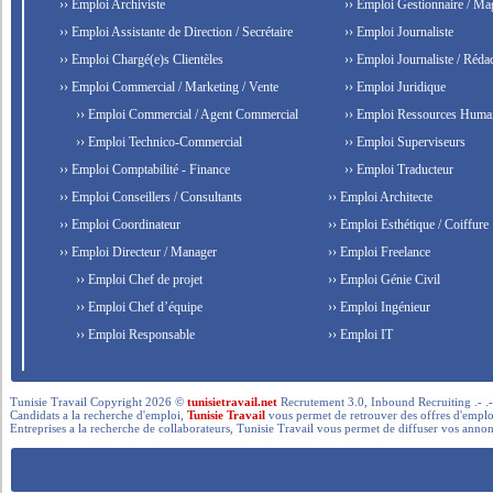
›› Emploi Archiviste
›› Emploi Gestionnaire / Ma
›› Emploi Assistante de Direction / Secrétaire
›› Emploi Journaliste
›› Emploi Chargé(e)s Clientèles
›› Emploi Journaliste / Rédac
›› Emploi Commercial / Marketing / Vente
›› Emploi Juridique
›› Emploi Commercial / Agent Commercial
›› Emploi Ressources Huma
›› Emploi Technico-Commercial
›› Emploi Superviseurs
›› Emploi Comptabilité - Finance
›› Emploi Traducteur
›› Emploi Conseillers / Consultants
›› Emploi Architecte
›› Emploi Coordinateur
›› Emploi Esthétique / Coiffure
›› Emploi Directeur / Manager
›› Emploi Freelance
›› Emploi Chef de projet
›› Emploi Génie Civil
›› Emploi Chef d’équipe
›› Emploi Ingénieur
›› Emploi Responsable
›› Emploi IT
Tunisie Travail Copyright 2026 ©
tunisietravail.net
Recrutement 3.0, Inbound Recruiting .- .-.. --- 
Candidats a la recherche d'emploi,
Tunisie Travail
vous permet de retrouver des offres d'emploi 
Entreprises a la recherche de collaborateurs, Tunisie Travail vous permet de diffuser vos annon