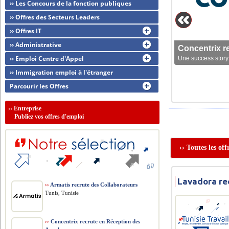
›› Les Concours de la fonction publiques
›› Offres des Secteurs Leaders
›› Offres IT
›› Administrative
Concentrix r
›› Emploi Centre d'Appel
Une success story 
›› Immigration emploi à l'étranger
Parcourir les Offres
››
Entreprise
Publiez vos offres d'emploi
›› Toutes les of
Lavadora re
››
Armatis recrute des Collaborateurs
Tunis, Tunisie
››
Concentrix recrute en Réception des