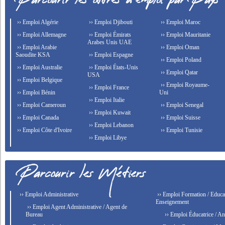
›› Emploi Algérie
›› Emploi Djibouti
›› Emploi Maroc
›› Emploi Allemagne
›› Emploi Émirats
›› Emploi Mauritanie
Arabes Unis UAE
›› Emploi Arabie
›› Emploi Oman
Saoudite KSA
›› Emploi Espagne
›› Emploi Poland
›› Emploi Australie
›› Emploi États-Unis
›› Emploi Qatar
USA
›› Emploi Belgique
›› Emploi Royaume-
›› Emploi France
›› Emploi Bénin
Uni
›› Emploi Italie
›› Emploi Cameroun
›› Emploi Senegal
›› Emploi Kuwait
›› Emploi Canada
›› Emploi Suisse
›› Emploi Lebanon
›› Emploi Côte d'Ivoire
›› Emploi Tunisie
›› Emploi Libye
›› Emploi Administrative
›› Emploi Formation / Educat
Enseignement
›› Emploi Agent Administrative / Agent de
Bureau
›› Emploi Éducatrice / An