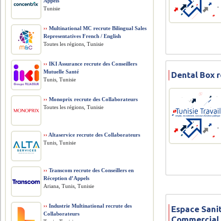
Appels
Tunisie
››
Multinational MC recrute Bilingual Sales
Representatives French / English
Toutes les régions, Tunisie
››
IKI Assurance recrute des Conseillers
Mutuelle Santé
Dental Box 
Tunis, Tunisie
››
Monoprix recrute des Collaborateurs
Toutes les régions, Tunisie
››
Altaservice recrute des Collaborateurs
Tunis, Tunisie
››
Transcom recrute des Conseillers en
Réception d’Appels
Ariana, Tunis, Tunisie
››
Industrie Multinational recrute des
Espace Sanit
Collaborateurs
Commercial