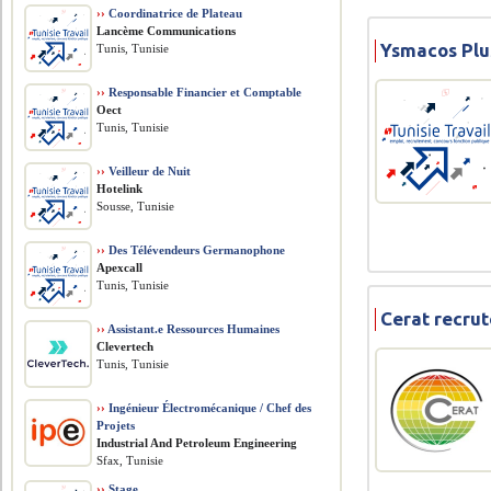
››
Coordinatrice de Plateau
Lancème Communications
Ysmacos Plu
Tunis, Tunisie
››
Responsable Financier et Comptable
Oect
Tunis, Tunisie
››
Veilleur de Nuit
Hotelink
Sousse, Tunisie
››
Des Télévendeurs Germanophone
Apexcall
Tunis, Tunisie
Cerat recru
››
Assistant.e Ressources Humaines
Clevertech
Tunis, Tunisie
››
Ingénieur Électromécanique / Chef des
Projets
​Industrial And Petroleum Engineering
Sfax, Tunisie
››
Stage