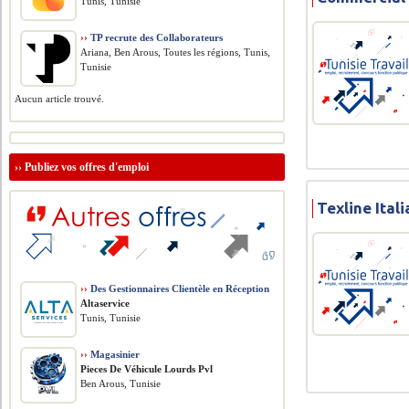
Tunis, Tunisie
››
TP recrute des Collaborateurs
Ariana, Ben Arous, Toutes les régions, Tunis,
Tunisie
Aucun article trouvé.
››
Publiez vos offres d'emploi
Texline Ital
››
Des Gestionnaires Clientèle en Réception
Altaservice
Tunis, Tunisie
››
Magasinier
Pieces De Véhicule Lourds Pvl
Ben Arous, Tunisie