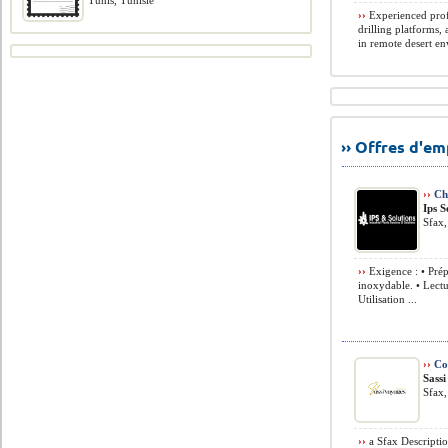
Tunis, Tunisie
››
Experienced profe
drilling platforms,
in remote desert en
›› Offres d'e
››
Ch
Ips S
Sfax,
››
Exigence : • Prépa
inoxydable. • Lectu
Utilisation ...
››
Con
Sass
Sfax,
››
a Sfax Descriptio