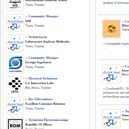
International Deutsche School
système d’informa
Tunis, Tunisie
››
Community Manager
Iahf
››
Co
Tunis, Tunisie
Hôte
Gafsa
››
Technicien.ne
Laboratoire Analyses Médicales
››
Comptable expéri
Tunis, Tunisie
...
››
Community Manager
Groupe Sogefoires
››
Co
Tunis, Tunisie
Isaa
Bizer
››
Electrical Technician
Lrt Innovation Labs
Ben Arous, Tunisie
››
Confirmé(E) › Vot
promouvoir nos sol
recherchons une per
››
Des Télévendeurs
Excellent Customer Relation
Tunis, Tunisie
››
Top
Omos
Tatao
››
Technicien Électromécanique
Republic Of Mlawi