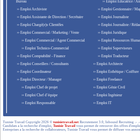
Bureau
›› Emploi Éducatrice / An
›› Emploi Archiviste
›› Emploi Gestionnaire / Ma
›› Emploi Assistante de Direction / Secrétaire
›› Emploi Journaliste
›› Emploi Chargé(e)s Clientèles
›› Emploi Journaliste / Rédac
›› Emploi Commercial / Marketing / Vente
›› Emploi Juridique
›› Emploi Commercial / Agent Commercial
›› Emploi Ressources Huma
›› Emploi Technico-Commercial
›› Emploi Superviseurs
›› Emploi Comptabilité - Finance
›› Emploi Traducteur
›› Emploi Conseillers / Consultants
›› Emploi Architecte
›› Emploi Coordinateur
›› Emploi Esthétique / Coiffure
›› Emploi Directeur / Manager
›› Emploi Freelance
›› Emploi Chef de projet
›› Emploi Génie Civil
›› Emploi Chef d’équipe
›› Emploi Ingénieur
›› Emploi Responsable
›› Emploi IT
Tunisie Travail Copyright 2026 ©
tunisietravail.net
Recrutement 3.0, Inbound Recruiting .- .-.. --- 
Candidats a la recherche d'emploi,
Tunisie Travail
vous permet de retrouver des offres d'emploi 
Entreprises a la recherche de collaborateurs, Tunisie Travail vous permet de diffuser vos annon