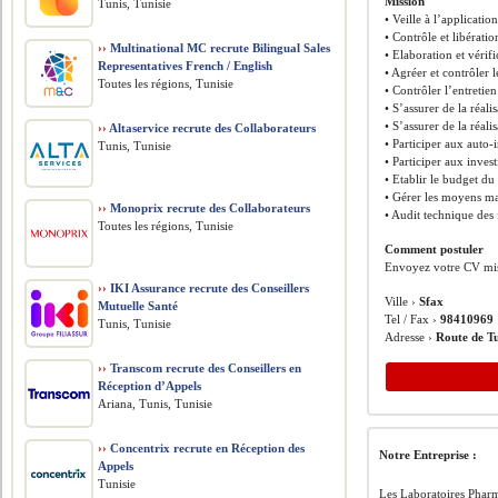
Mission
Tunis, Tunisie
• Veille à l’applicati
• Contrôle et libérat
››
Multinational MC recrute Bilingual Sales
• Elaboration et vérif
Representatives French / English
• Agréer et contrôler l
Toutes les régions, Tunisie
• Contrôler l’entretie
• S’assurer de la réal
• S’assurer de la réal
››
Altaservice recrute des Collaborateurs
• Participer aux auto-
Tunis, Tunisie
• Participer aux inves
• Etablir le budget du
• Gérer les moyens mat
››
Monoprix recrute des Collaborateurs
• Audit technique des 
Toutes les régions, Tunisie
Comment postuler
Envoyez votre CV mis
››
IKI Assurance recrute des Conseillers
Ville ›
Sfax
Mutuelle Santé
Tel / Fax ›
98410969
Tunis, Tunisie
Adresse ›
Route de T
››
Transcom recrute des Conseillers en
Réception d’Appels
Ariana, Tunis, Tunisie
››
Concentrix recrute en Réception des
Notre Entreprise :
Appels
Tunisie
Les Laboratoires Phar