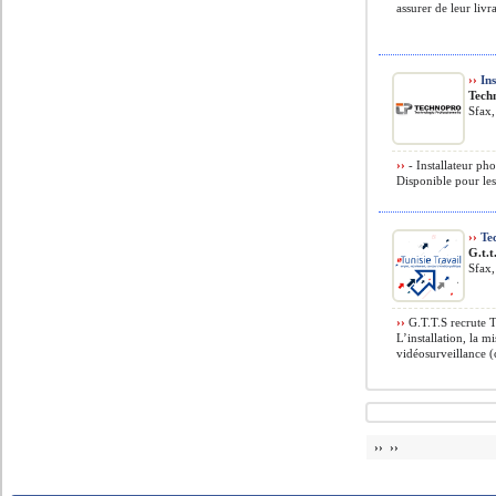
assurer de leur livr
››
Ins
Tech
Sfax,
››
- Installateur ph
Disponible pour les
››
Tec
G.t.t
Sfax,
››
G.T.T.S recrute 
L’installation, la m
vidéosurveillance (
›› ››