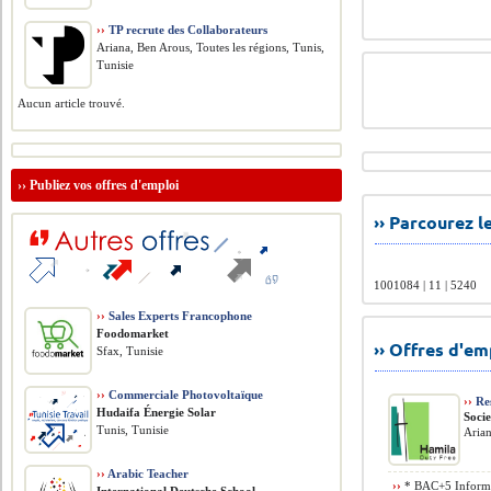
››
TP recrute des Collaborateurs
Ariana, Ben Arous, Toutes les régions, Tunis,
Tunisie
Aucun article trouvé.
››
Publiez vos offres d'emploi
›› Parcourez 
1001084 | 11 | 5240
››
Sales Experts Francophone
Foodomarket
›› Offres d'e
Sfax, Tunisie
››
Commerciale Photovoltaïque
››
Res
Hudaifa Énergie Solar
Soci
Tunis, Tunisie
Arian
››
Arabic Teacher
››
* BAC+5 Informa