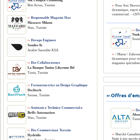
Mk Compta Consulting
Ben Arous, Tunisie
››
Pour Son Showroo
dynamique, esprit et
commercial. – (SIVP
››
Responsable Magasin Sfax
Mazzaro Milano
Sfax, Tunisie
››
Des
Nnsk
Souss
››
Devops Engineer
Sondos Ai
Arabie Saoudite KSA
››
/ Marsa / Zahroun
dynamique pour rep
››
Des Collaborateurs
magasins spécialises
La Banque Tuniso Libyenne Btl
Tunis, Tunisie
››
Formateur.trice en Design Graphique
Declitech
›› Offres d'e
Sousse, Tunisie
››
Assistant.e Technico Commercial.e
››
Des
Be4Ic Automation
Alta
Sfax, Tunisie
Tunis
››
Des Commerciaux Terrain
››
Marché Canadien ›
Hydridis
Suite à son succès 