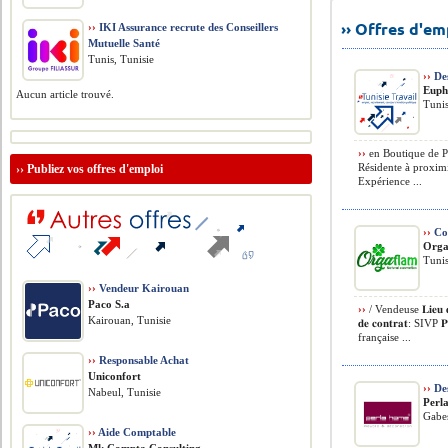
›› Offres d'e
››
IKI Assurance recrute des Conseillers
Mutuelle Santé
Tunis, Tunisie
››
Des
Euph
Aucun article trouvé.
Tunis
››
en Boutique de Pâ
Résidente à proximi
››
Publiez vos offres d'emploi
Expérience ...
››
Co
Orga
Tunis
››
Vendeur Kairouan
Paco S.a
››
/ Vendeuse 𝐋𝐢𝐞𝐮 
Kairouan, Tunisie
𝐝𝐞 𝐜𝐨𝐧𝐭𝐫𝐚𝐭: SI
française ...
››
Responsable Achat
Uniconfort
››
Des
Nabeul, Tunisie
Perl
Gabes
››
Aide Comptable