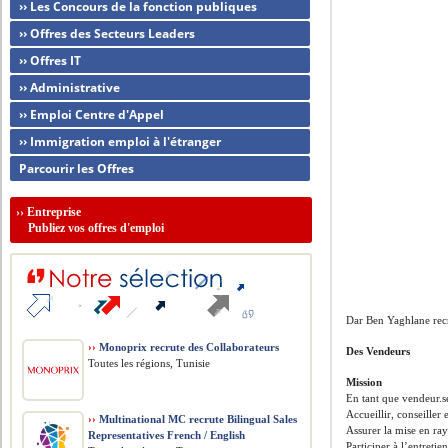
›› Les Concours de la fonction publiques
›› Offres des Secteurs Leaders
›› Offres IT
›› Administrative
›› Emploi Centre d'Appel
›› Immigration emploi à l'étranger
Parcourir les Offres
››
Entreprise
Publiez vos offres d'emploi
Dar Ben Yaghlane rec
››
Monoprix recrute des Collaborateurs
Des Vendeurs
Toutes les régions, Tunisie
Mission
En tant que vendeur.se
Accueillir, conseiller 
››
Multinational MC recrute Bilingual Sales
Assurer la mise en ray
Representatives French / English
Participer à l’entreti