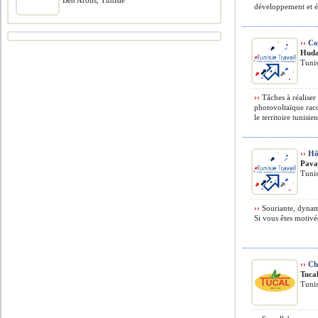
Ben Arous, Tunisie
développement et ét
››
Co
Huda
Tunis
››
Tâches à réaliser 
photovoltaïque rac
le territoire tunisien
››
Hôt
Pava
Tunis
››
Souriante, dynam
Si vous êtes motivée
››
Ch
Tuca
Tunis