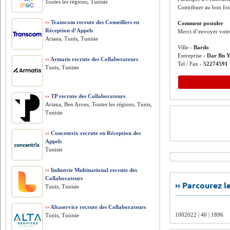
Toutes les régions, Tunisie
Contribuer au bon fon
››
Transcom recrute des Conseillers en
Comment postuler
Réception d’Appels
Merci d’envoyer votr
Ariana, Tunis, Tunisie
Ville ›
Bardo
Entreprise ›
Dar Bn Y
››
Armatis recrute des Collaborateurs
Tel / Fax ›
52274591
Tunis, Tunisie
››
TP recrute des Collaborateurs
Ariana, Ben Arous, Toutes les régions, Tunis,
Tunisie
››
Concentrix recrute en Réception des
Appels
Tunisie
››
Industrie Multinational recrute des
Collaborateurs
›› Parcourez 
Tunis, Tunisie
››
Altaservice recrute des Collaborateurs
1002022 | 40 | 1896
Tunis, Tunisie