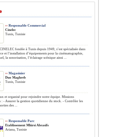
e
››
Responsable Commercial
Cinelec
Tunis, Tunisie
CINELEC fondée à Tunis depuis 1949, s’est spécialisée dans
e et l’installation d’équipements pour la cinématographie,
el, la sonorisation, l’éclairage scénique ainsi ...
››
Magasinier
Duo Maghreb
Tunis, Tunisie
x et organisé pour rejoindre notre équipe. Missions
s : - Assurer la gestion quotidienne du stock. - Contrôler les
sorties des ...
››
Responsable Parc
Etablissement Mhirsi Abrasifs
Ariana, Tunisie