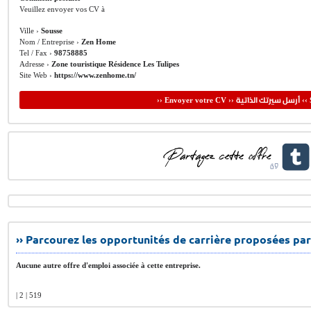
Veuillez envoyer vos CV à
Ville ›
Sousse
Nom / Entreprise ›
Zen Home
Tel / Fax ›
98758885
Adresse ›
Zone touristique Résidence Les Tulipes
Site Web ›
https://www.zenhome.tn/
أرسل سيرتك الذاتية
›› Envoyer votre CV ››
‹‹ 
›› Parcourez les opportunités de carrière proposées par
Aucune autre offre d'emploi associée à cette entreprise.
| 2 | 519