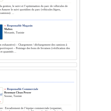
la gestion, le suivi et l’optimisation du parc de véhicules de
se Assurer le suivi quotidien du parc (véhicules légers,
, camions). ...
››
Responsable Magasin
Maltex
Monastir, Tunisie
on exhaustive) – Chargement / déchargement des camions à
ort/export – Pointage des bons de livraison (vérification des
et quantités ...
››
Responsable Commerciale
Roseman Clean Power
Sousse, Tunisie
re : Encadrement de l’équipe commerciale (organiser,