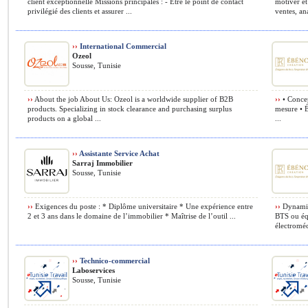
client exceptionnelle Missions principales : - Être le point de contact
motiver et
privilégié des clients et assurer ...
ventes, ana
››
International Commercial
Ozeol
Sousse, Tunisie
››
About the job About Us: Ozeol is a worldwide supplier of B2B
››
• Concep
products. Specializing in stock clearance and purchasing surplus
mesure • É
products on a global ...
...
››
Assistante Service Achat
Sarraj Immobilier
Sousse, Tunisie
››
Exigences du poste : * Diplôme universitaire * Une expérience entre
››
Dynamiqu
2 et 3 ans dans le domaine de l’immobilier * Maîtrise de l’outil ...
BTS ou équ
électroméc
››
Technico-commercial
Laboservices
Sousse, Tunisie