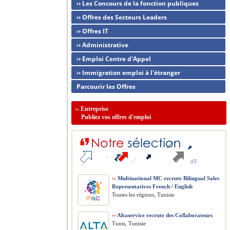
›› Les Concours de la fonction publiques
›› Offres des Secteurs Leaders
›› Offres IT
›› Administrative
›› Emploi Centre d'Appel
›› Immigration emploi à l'étranger
Parcourir les Offres
››
Entreprise
Publiez vos offres d'emploi
››
Multinational MC recrute Bilingual Sales
Representatives French / English
Toutes les régions, Tunisie
››
Altaservice recrute des Collaborateurs
Tunis, Tunisie