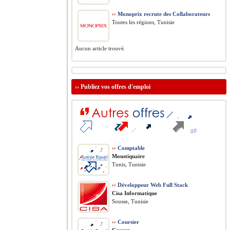
››
Monoprix recrute des Collaborateurs
Toutes les régions, Tunisie
Aucun article trouvé.
››
Publiez vos offres d'emploi
››
Comptable
Moustiquaire
Tunis, Tunisie
››
Développeur Web Full Stack
Cisa Informatique
Sousse, Tunisie
››
Coursier