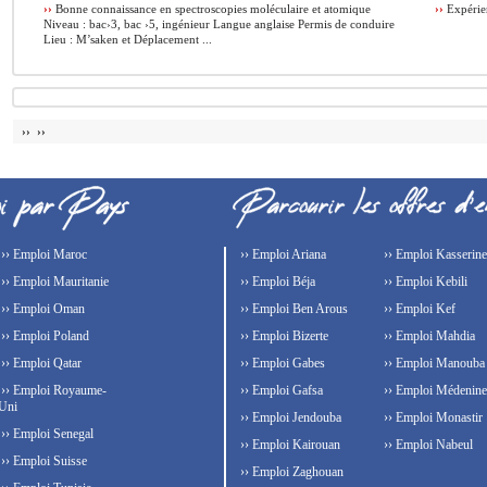
››
Bonne connaissance en spectroscopies moléculaire et atomique
››
Expérien
Niveau : bac›3, bac ›5, ingénieur Langue anglaise Permis de conduire
Lieu : M’saken et Déplacement ...
›› ››
›› Emploi Maroc
›› Emploi Ariana
›› Emploi Kasserine
›› Emploi Mauritanie
›› Emploi Béja
›› Emploi Kebili
›› Emploi Oman
›› Emploi Ben Arous
›› Emploi Kef
›› Emploi Poland
›› Emploi Bizerte
›› Emploi Mahdia
›› Emploi Qatar
›› Emploi Gabes
›› Emploi Manouba
›› Emploi Royaume-
›› Emploi Gafsa
›› Emploi Médenine
Uni
›› Emploi Jendouba
›› Emploi Monastir
›› Emploi Senegal
›› Emploi Kairouan
›› Emploi Nabeul
›› Emploi Suisse
›› Emploi Zaghouan