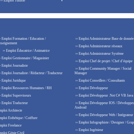
›› Emploi Tunisie
› Emploi Formation / Education /
›› Emploi Administrateur Base de donnée
nseignement
›› Emploi Administrateur réseaux
›› Emploi Éducatrice / Animatrice
›› Emploi Administrateur Système
› Emploi Gestionnaire / Magasinier
›› Emploi Chef de projet / Chef d’équipe
› Emploi Journaliste
›› Emploi Community Manager / Social
› Emploi Journaliste / Rédacteur / Traducteur
Manager
› Emploi Juridique
›› Emploi Conseillers / Consultants
› Emploi Ressources Humaines / RH
›› Emploi Développeur
› Emploi Superviseurs
›› Emploi Développeur .Net C# VB Java
› Emploi Traducteur
›› Emploi Développeur IOS / Développe
Android
mploi Architecte
›› Emploi Développeur Web / Intégrateur
mploi Esthétique / Coiffure
›› Emploi Infographiste / Designer / Grap
mploi Freelance
›› Emploi Ingénieur
mploi Génie Civil