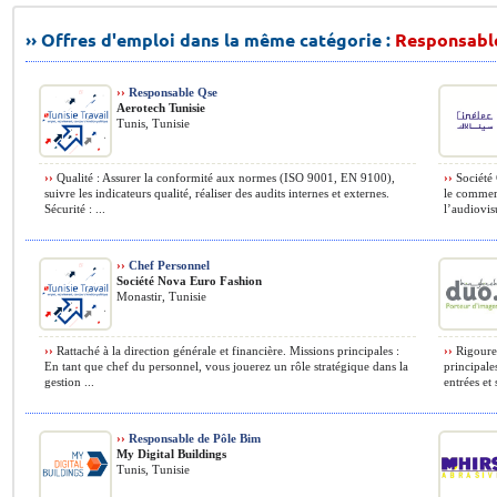
›› Offres d'emploi dans la même catégorie :
Responsabl
››
Responsable Qse
Aerotech Tunisie
Tunis, Tunisie
››
Qualité : Assurer la conformité aux normes (ISO 9001, EN 9100),
››
Société 
suivre les indicateurs qualité, réaliser des audits internes et externes.
le commerc
Sécurité : ...
l’audiovisu
››
Chef Personnel
Société Nova Euro Fashion
Monastir, Tunisie
››
Rattaché à la direction générale et financière. Missions principales :
››
Rigoureu
En tant que chef du personnel, vous jouerez un rôle stratégique dans la
principale
gestion ...
entrées et 
››
Responsable de Pôle Bim
My Digital Buildings
Tunis, Tunisie