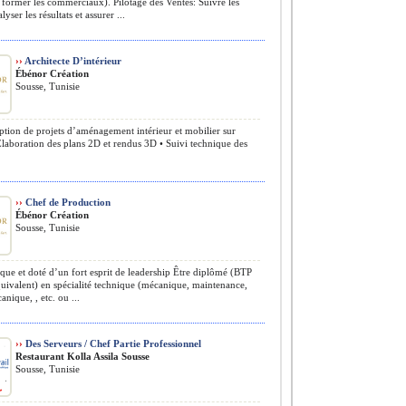
 former les commerciaux). Pilotage des Ventes: Suivre les
lyser les résultats et assurer ...
››
Architecte D’intérieur
Ébénor Création
Sousse, Tunisie
tion de projets d’aménagement intérieur et mobilier sur
laboration des plans 2D et rendus 3D • Suivi technique des
››
Chef de Production
Ébénor Création
Sousse, Tunisie
e et doté d’un fort esprit de leadership Être diplômé (BTP
ivalent) en spécialité technique (mécanique, maintenance,
anique, , etc. ou ...
››
Des Serveurs / Chef Partie Professionnel
Restaurant Kolla Assila Sousse
Sousse, Tunisie