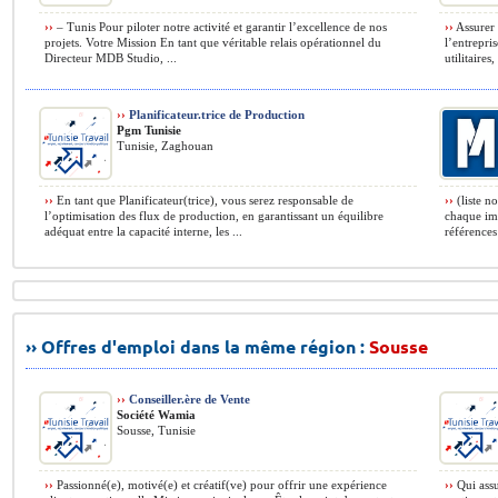
››
– Tunis Pour piloter notre activité et garantir l’excellence de nos
››
Assurer 
projets. Votre Mission En tant que véritable relais opérationnel du
l’entrepri
Directeur MDB Studio, ...
utilitaires
››
Planificateur.trice de Production
Pgm Tunisie
Tunisie, Zaghouan
››
En tant que Planificateur(trice), vous serez responsable de
››
(liste n
l’optimisation des flux de production, en garantissant un équilibre
chaque imp
adéquat entre la capacité interne, les ...
références 
›› Offres d'emploi dans la même région :
Sousse
››
Conseiller.ère de Vente
Société Wamia
Sousse, Tunisie
››
Passionné(e), motivé(e) et créatif(ve) pour offrir une expérience
››
Qui assu