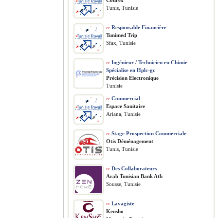
Courex
Tunis, Tunisie
››
Responsable Financière
Tunimed Trip
Sfax, Tunisie
››
Ingénieur / Technicien en Chimie
Spécialise en Hplc-gc
Précision Electronique
Tunisie
››
Commercial
Espace Sanitaire
Ariana, Tunisie
››
Stage Prospection Commerciale
Otis Déménagement
Tunis, Tunisie
››
Des Collaborateurs
Arab Tunisian Bank Atb
Sousse, Tunisie
››
Lavagiste
Kensho