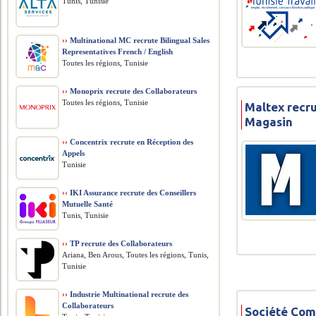
Tunis, Tunisie
››
Multinational MC recrute Bilingual Sales
Representatives French / English
Toutes les régions, Tunisie
››
Monoprix recrute des Collaborateurs
Toutes les régions, Tunisie
Maltex recr
Magasin
››
Concentrix recrute en Réception des
Appels
Tunisie
››
IKI Assurance recrute des Conseillers
Mutuelle Santé
Tunis, Tunisie
››
TP recrute des Collaborateurs
Ariana, Ben Arous, Toutes les régions, Tunis,
Tunisie
››
Industrie Multinational recrute des
Collaborateurs
Société Com