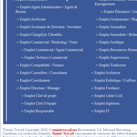
Enseignement
›› Emploi Agent Administrative / Agent de
Bureau
›› Emploi Éducatrice / An
›› Emploi Archiviste
›› Emploi Gestionnaire / Ma
›› Emploi Assistante de Direction / Secrétaire
›› Emploi Journaliste
›› Emploi Chargé(e)s Clientèles
›› Emploi Journaliste / Rédac
›› Emploi Commercial / Marketing / Vente
›› Emploi Juridique
›› Emploi Commercial / Agent Commercial
›› Emploi Ressources Huma
›› Emploi Technico-Commercial
›› Emploi Superviseurs
›› Emploi Comptabilité - Finance
›› Emploi Traducteur
›› Emploi Conseillers / Consultants
›› Emploi Architecte
›› Emploi Coordinateur
›› Emploi Esthétique / Coiffure
›› Emploi Directeur / Manager
›› Emploi Freelance
›› Emploi Chef de projet
›› Emploi Génie Civil
›› Emploi Chef d’équipe
›› Emploi Ingénieur
›› Emploi Responsable
›› Emploi IT
Tunisie Travail Copyright 2026 ©
tunisietravail.net
Recrutement 3.0, Inbound Recruiting .- .-.. --- 
Candidats a la recherche d'emploi,
Tunisie Travail
vous permet de retrouver des offres d'emploi 