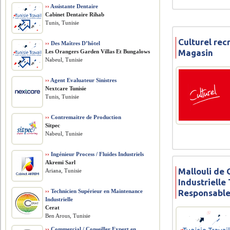
››
Assistante Dentaire
Cabinet Dentaire Rihab
Tunis, Tunisie
Culturel re
››
Des Maîtres D’hôtel
Magasin
Les Orangers Garden Villas Et Bungalows
Nabeul, Tunisie
››
Agent Evaluateur Sinistres
Nextcare Tunisie
Tunis, Tunisie
››
Contremaitre de Production
Sitpec
Nabeul, Tunisie
››
Ingénieur Process / Fluides Industriels
Akremi Sarl
Mallouli de 
Ariana, Tunisie
Industrielle
Responsabl
››
Technicien Supérieur en Maintenance
Industrielle
Cerat
Ben Arous, Tunisie
››
Commercial / Conseiller Expert en