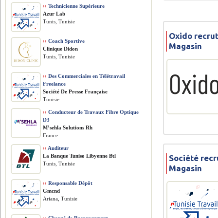
››
Technicienne Supérieure
Azur Lab
Tunis, Tunisie
Oxido recru
››
Coach Sportive
Magasin
Clinique Didon
Tunis, Tunisie
››
Des Commerciales en Télétravail
Freelance
Société De Presse Française
Tunisie
››
Conducteur de Travaux Fibre Optique
D3
M’sehla Solutions Rh
France
››
Auditeur
La Banque Tuniso Libyenne Btl
Société rec
Tunis, Tunisie
Magasin
››
Responsable Dépôt
Gmcnd
Ariana, Tunisie