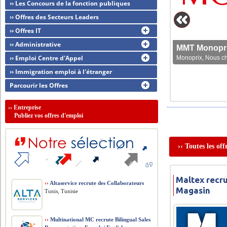
›› Les Concours de la fonction publiques
›› Offres des Secteurs Leaders
›› Offres IT
›› Administrative
MMT Monoprix
›› Emploi Centre d'Appel
Monoprix, Nous che
›› Immigration emploi à l'étranger
Parcourir les Offres
››
Entreprise
Publiez vos offres d'emploi
›› Toutes les of
Maltex recr
››
Altaservice recrute des Collaborateurs
Magasin
Tunis, Tunisie
››
Multinational MC recrute Bilingual Sales