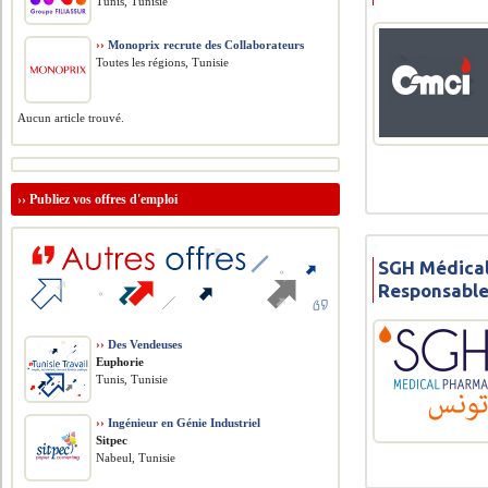
Tunis, Tunisie
››
Monoprix recrute des Collaborateurs
Toutes les régions, Tunisie
Aucun article trouvé.
››
Publiez vos offres d'emploi
SGH Médical
Responsabl
››
Des Vendeuses
Euphorie
Tunis, Tunisie
››
Ingénieur en Génie Industriel
Sitpec
Nabeul, Tunisie