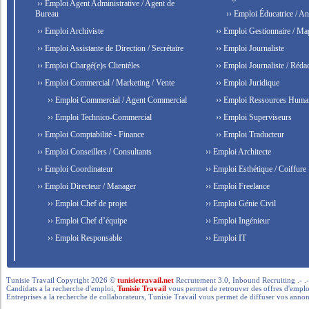
›› Emploi Agent Administrative / Agent de
Bureau
›› Emploi Éducatrice / An
›› Emploi Archiviste
›› Emploi Gestionnaire / Ma
›› Emploi Assistante de Direction / Secrétaire
›› Emploi Journaliste
›› Emploi Chargé(e)s Clientèles
›› Emploi Journaliste / Rédac
›› Emploi Commercial / Marketing / Vente
›› Emploi Juridique
›› Emploi Commercial / Agent Commercial
›› Emploi Ressources Huma
›› Emploi Technico-Commercial
›› Emploi Superviseurs
›› Emploi Comptabilité - Finance
›› Emploi Traducteur
›› Emploi Conseillers / Consultants
›› Emploi Architecte
›› Emploi Coordinateur
›› Emploi Esthétique / Coiffure
›› Emploi Directeur / Manager
›› Emploi Freelance
›› Emploi Chef de projet
›› Emploi Génie Civil
›› Emploi Chef d’équipe
›› Emploi Ingénieur
›› Emploi Responsable
›› Emploi IT
Tunisie Travail Copyright 2026 ©
tunisietravail.net
Recrutement 3.0, Inbound Recruiting .- .-.. --- 
Candidats a la recherche d'emploi,
Tunisie Travail
vous permet de retrouver des offres d'emploi 
Entreprises a la recherche de collaborateurs, Tunisie Travail vous permet de diffuser vos annon