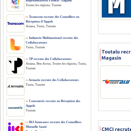
Representatives French / English
Toutes les régions, Tunisie
››
Transcom recrute des Conseillers en
Réception d’Appels
Ariana, Tunis, Tunisie
››
Industrie Multinational recrute des
Collaborateurs
Tunis, Tunisie
Toutalu rec
Magasin
››
TP recrute des Collaborateurs
Ariana, Ben Arous, Toutes les régions, Tunis,
Tunisie
››
Armatis recrute des Collaborateurs
Tunis, Tunisie
››
Concentrix recrute en Réception des
Appels
Tunisie
››
IKI Assurance recrute des Conseillers
Mutuelle Santé
CMCI recrut