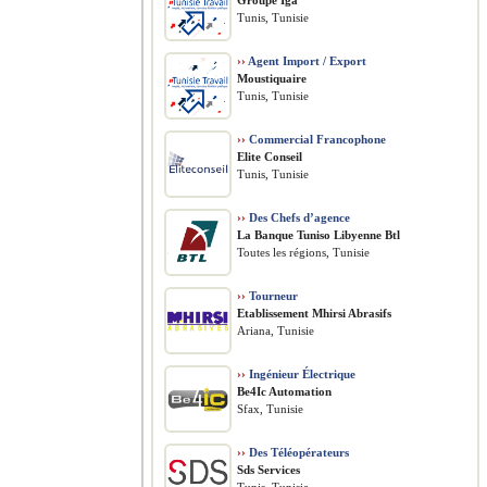
Groupe Iga
Tunis, Tunisie
››
Agent Import / Export
Moustiquaire
Tunis, Tunisie
››
Commercial Francophone
Elite Conseil
Tunis, Tunisie
››
Des Chefs d’agence
La Banque Tuniso Libyenne Btl
Toutes les régions, Tunisie
››
Tourneur
Etablissement Mhirsi Abrasifs
Ariana, Tunisie
››
Ingénieur Électrique
Be4Ic Automation
Sfax, Tunisie
››
Des Téléopérateurs
Sds Services