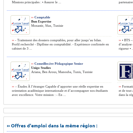
Missions principales : • Assurer le ...
partenaires
››
Comptable
Bsm Expertise
Monastir, Sfax, Tunisie
››
- Traitement des dossiers comptables, pour aller jusqu’au bilan.
››
• BTS –B
Profil recherché - Diplôme en comptabilité. - Expérience confirmée en
d’analyse 
cabinet de 3 ...
rigueur • .
››
Conseiller.ère Pédagogique Senior
Unigo Studies
Ariana, Ben Arous, Manouba, Tunis, Tunisie
››
– Études À l’étranger Capable d’apporter une réelle expertise en
››
Formatio
orientation académique internationale et d’accompagner nos étudiants
et de tout
avec excellence. Votre mission : - En ...
dans la rég
›› Offres d'emploi dans la même région :