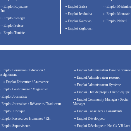
›› Emploi Royaume-
›› Emploi Gafsa
›› Emploi Médenine
Uni
›› Emploi Jendouba
›› Emploi Monastir
›› Emploi Senegal
›› Emploi Kairouan
›› Emploi Nabeul
›› Emploi Suisse
›› Emploi Zaghouan
›› Emploi Tunisie
› Emploi Formation / Education /
›› Emploi Administrateur Base de donnée
nseignement
›› Emploi Administrateur réseaux
›› Emploi Éducatrice / Animatrice
›› Emploi Administrateur Système
› Emploi Gestionnaire / Magasinier
›› Emploi Chef de projet / Chef d’équipe
› Emploi Journaliste
›› Emploi Community Manager / Social
› Emploi Journaliste / Rédacteur / Traducteur
Manager
› Emploi Juridique
›› Emploi Conseillers / Consultants
› Emploi Ressources Humaines / RH
›› Emploi Développeur
› Emploi Superviseurs
›› Emploi Développeur .Net C# VB Java