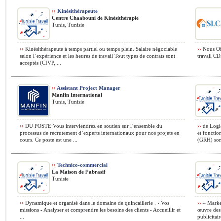
››
Kinésithérapeute
Centre Chaabouni de Kinésithérapie
Tunis, Tunisie
››
Kinésithérapeute à temps partiel ou temps plein. Salaire négociable
››
Nous Off
selon l’expérience et les heures de travail Tout types de contrats sont
travail CD
acceptés (CIVP, ...
››
Assistant Project Manager
Manfin International
Tunis, Tunisie
››
DU POSTE Vous interviendrez en soutien sur l’ensemble du
››
de Logic
processus de recrutement d’experts internationaux pour nos projets en
et fonctio
cours. Ce poste est une ...
(GRH) sont
››
Technico-commercial
La Maison de l’abrasif
Tunisie
››
Dynamique et organisé dans le domaine de quincaillerie . › Vos
››
– Market
missions - Analyser et comprendre les besoins des clients - Accueillir et
œuvre des 
...
publicitair