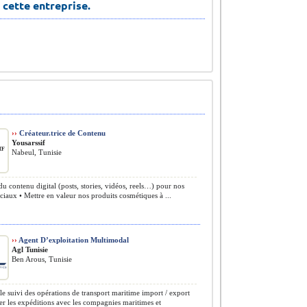
 cette entreprise.
››
Créateur.trice de Contenu
Yousarssif
Nabeul, Tunisie
du contenu digital (posts, stories, vidéos, reels…) pour nos
ciaux • Mettre en valeur nos produits cosmétiques à ...
››
Agent D’exploitation Multimodal
Agl Tunisie
Ben Arous, Tunisie
le suivi des opérations de transport maritime import / export
 les expéditions avec les compagnies maritimes et