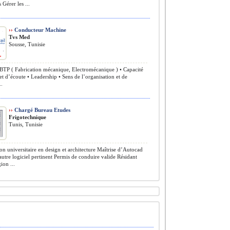
 Gérer les ...
››
Conducteur Machine
Tvs Med
Sousse, Tunisie
TP ( Fabrication mécanique, Electromécanique ) • Capacité
et d’écoute • Leadership • Sens de l’organisation et de
..
››
Chargé Bureau Etudes
Frigotechnique
Tunis, Tunisie
n universitaire en design et architecture Maîtrise d’Autocad
 autre logiciel pertinent Permis de conduire valide Résidant
ion ...