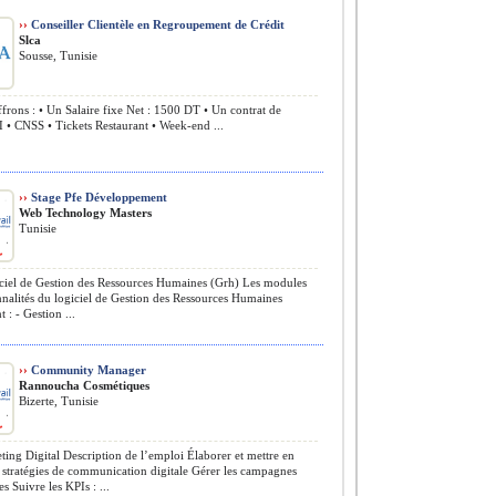
››
Conseiller Clientèle en Regroupement de Crédit
Slca
Sousse, Tunisie
rons : • Un Salaire fixe Net : 1500 DT • Un contrat de
I • CNSS • Tickets Restaurant • Week-end ...
››
Stage Pfe Développement
Web Technology Masters
Tunisie
iel de Gestion des Ressources Humaines (Grh) Les modules
nnalités du logiciel de Gestion des Ressources Humaines
 : - Gestion ...
››
Community Manager
Rannoucha Cosmétiques
Bizerte, Tunisie
ing Digital Description de l’emploi Élaborer et mettre en
stratégies de communication digitale Gérer les campagnes
es Suivre les KPIs : ...