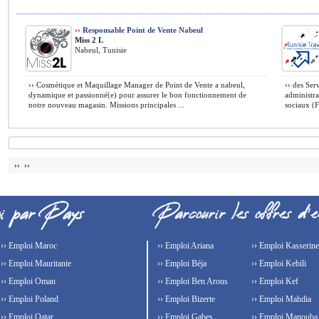
››
Responsable Point de Vente Nabeul
Miss 2 L
Nabeul, Tunisie
››
Cosmétique et Maquillage Manager de Point de Vente a nabeul,
››
des Serv
dynamique et passionné(e) pour assurer le bon fonctionnement de
administra
notre nouveau magasin. Missions principales ...
sociaux (F
›› ››
›› Emploi Maroc
›› Emploi Ariana
›› Emploi Kasserine
›› Emploi Mauritanie
›› Emploi Béja
›› Emploi Kebili
›› Emploi Oman
›› Emploi Ben Arous
›› Emploi Kef
›› Emploi Poland
›› Emploi Bizerte
›› Emploi Mahdia
›› Emploi Qatar
›› Emploi Gabes
›› Emploi Manouba