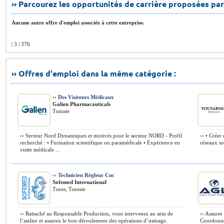
›› Parcourez les opportunités de carrière proposées par
Aucune autre offre d'emploi associée à cette entreprise.
| 3 | 376
›› Offres d'emploi dans la même catégorie :
››
Des Visiteurs Médicaux
Galien Pharmacauticals
Tunisie
››
Secteur Nord Dynamiques et motivés pour le secteur NORD › Profil
››
• Créer 
recherché : • Formation scientifique ou paramédicale • Expérience en
réseaux so
visite médicale ...
››
Technicien Régleur Cnc
Sofemed International
Tunis, Tunisie
››
Rattaché au Responsable Production, vous intervenez au sein de
››
Assurer 
l’atelier et assurez le bon déroulement des opérations d’usinage.
Coordonner