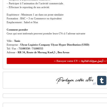
– Participer à l’animation de l’activité commerciale.
– Effectuer le reporting de son activité.
Expérience : Minimum 1 an dans un poste similaire
Formation : BAC + 3 en Commerce ou équivalent
Emplacement : Sahel et Sfax
Comment postuler
Ceux qui sont intéressés peuvent postuler leurs CVs à l’adresse suivante
Ville ›
Tunis
Entreprise ›
Ulysse Logistics Company Ulysse Hyper Distribution (UHD)
Tel / Fax ›
71100350 / 71100355
Adresse ›
RR 34, Route de Mornag Km4,5 , Ben Arous
أرسل سيرتك الذاتية
›› Envoyer votre CV ››
‹‹ 