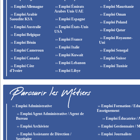
›› Emploi Allemagne
›› Emploi Émirats
›› Emploi Mauritanie
Arabes Unis UAE
›› Emploi Arabie
›› Emploi Oman
Saoudite KSA
›› Emploi Espagne
›› Emploi Poland
›› Emploi Australie
›› Emploi États-Unis
›› Emploi Qatar
USA
›› Emploi Belgique
›› Emploi Royaume-
›› Emploi France
›› Emploi Bénin
Uni
›› Emploi Italie
›› Emploi Cameroun
›› Emploi Senegal
›› Emploi Kuwait
›› Emploi Canada
›› Emploi Suisse
›› Emploi Lebanon
›› Emploi Côte
›› Emploi Tunisie
d'Ivoire
›› Emploi Libye
›› Emploi Administrative
›› Emploi Formation / Edu
Enseignement
›› Emploi Agent Administrative / Agent de
Bureau
›› Emploi Éducatrice / 
›› Emploi Archiviste
›› Emploi Gestionnaire / M
›› Emploi Assistante de Direction /
›› Emploi Journaliste
Secrétaire