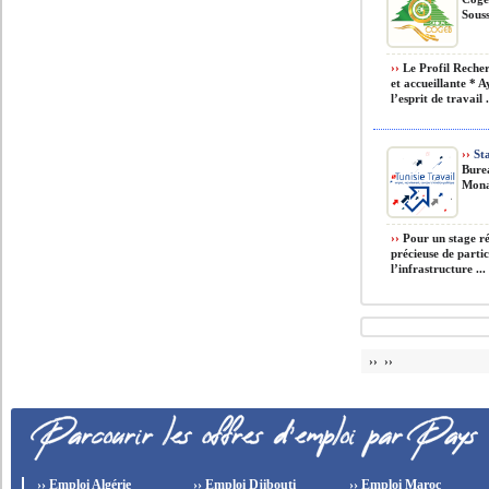
Souss
››
Le Profil Recher
et accueillante * A
l’esprit de travail .
››
Sta
Bure
Monas
››
Pour un stage ré
précieuse de partic
l’infrastructure ...
›› ››
›› Emploi Algérie
›› Emploi Djibouti
›› Emploi Maroc