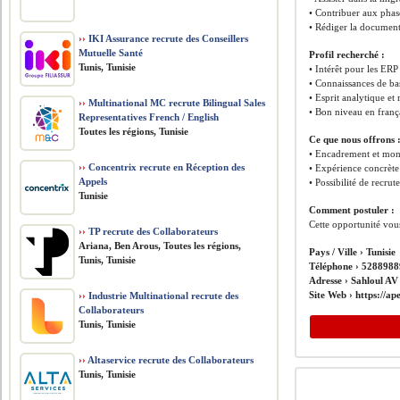
• Contribuer aux phase
• Rédiger la document
››
IKI Assurance recrute des Conseillers
Mutuelle Santé
Profil recherché :
Tunis, Tunisie
• Intérêt pour les ERP
• Connaissances de ba
• Esprit analytique et
››
Multinational MC recrute Bilingual Sales
• Bon niveau en frança
Representatives French / English
Toutes les régions, Tunisie
Ce que nous offrons 
• Encadrement et mon
››
Concentrix recrute en Réception des
• Expérience concrète 
Appels
• Possibilité de recrut
Tunisie
Comment postuler :
Cette opportunité vou
››
TP recrute des Collaborateurs
Ariana, Ben Arous, Toutes les régions,
Pays / Ville ›
Tunisie
Tunis, Tunisie
Téléphone ›
5288988
Adresse ›
Sahloul AV 
Site Web ›
https://ap
››
Industrie Multinational recrute des
Collaborateurs
Tunis, Tunisie
››
Altaservice recrute des Collaborateurs
Tunis, Tunisie