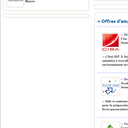
Bizerte
›› Offres d'e
››
Dév
Cisa
Souss
››
(.Net) H/F À Sou
amené(e) à travail
environnement tech
››
Des
Acad
Souss
››
Aide et assistanc
pour la préparatio
livres parascolaires
››
Sec
Coge