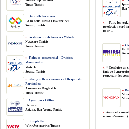
Tunisia Vip Services
››
Tec
Ipmc
Tunis, Tunisie
Ben A
››
Des Collaborateurs
La Banque Tuniso Libyenne Btl
››
– Faire les régl
Sousse, Tunisie
production sur l’i
pour ...
››
Gestionnaire de Sinistres Maladie
Nextcare Tunisie
››
Cha
Tunis, Tunisie
Etabl
Arian
››
Technico-commercial – Division
Manutention
Matech
››
* Conduire un ca
Sousse, Tunisie
finis de l’entrepri
respectant les consi
››
Chargé.e Bancassurance et Risques des
Particuliers
Assurances Maghrebia
››
Des
Tunis, Tunisie
Mono
Monas
››
Agent Back Office
Hermess
Ariana, Ben Arous, Tunisie
››
Assurer la survei
vente, réserves…). 
››
Comptable
Wkw Automotive Tunisie