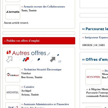
››
Armatis recrute des Collaborateurs
Tunis, Tunisie
Aucun article trouvé.
›› Parcourez 
››
Intégrateur Erpnex
››
Publiez vos offres d'emploi
1001026 | 14 | 1681
›› Offres d'e
››
Technicien Sécurité Électronique
››
De
Visiobat
Mono
Ben Arous, Tunisie
Ben A
››
Caissière
››
à Mégrine Missio
Archipel
Parcourir l’entrepô
Ariana, Tunisie
commande Palettise
››
Assistante Administrative et Financière