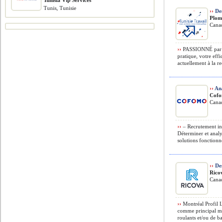
Tunisia Vip Services
Tunis, Tunisie
››
Des
Plom
Cana
››
PASSIONNÉ par vo
pratique, votre eff
actuellement à la r
››
Ana
Cof
Cana
››
– Recrutement int
Déterminer et analys
solutions fonctionne
››
Des
Rico
Cana
››
Montréal Profil L
comme principal man
roulants et/ou de ba