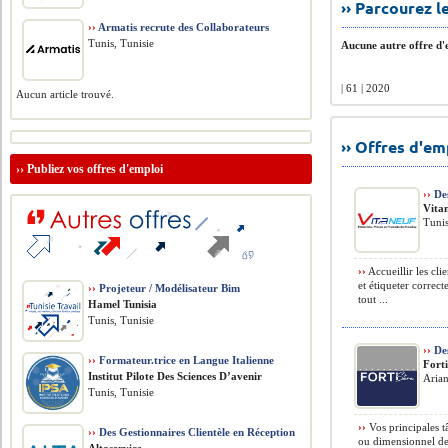
›› Parcourez 
››
Armatis recrute des Collaborateurs
Tunis, Tunisie
Aucune autre offre d'e
| 61 | 2020
Aucun article trouvé.
›› Offres d'e
››
Publiez vos offres d'emploi
››
Des
Vita
Tunis
››
Accueillir les cli
et étiqueter correct
››
Projeteur / Modélisateur Bim
tout ...
Hamel Tunisia
Tunis, Tunisie
››
Des
››
Formateur.trice en Langue Italienne
Forti
Institut Pilote Des Sciences D’avenir
Arian
Tunis, Tunisie
››
Vos principales t
››
Des Gestionnaires Clientèle en Réception
ou dimensionnel des