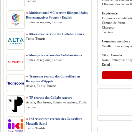
Tunisie
Effectuer des tâches l
››
Multinational MC recrute Bilingual Sales
Expérience
Representatives French / English
Expérience en utilisat
Toutes les régions, Tunisie
Camion de ferme
Chargeur
Tracteur
››
Altaservice recrute des Collaborateurs
Tunis, Tunisie
Comment postuler :
Veuillez nous envoye
››
Monoprix recrute des Collaborateurs
Ville :
Canada
Toutes les régions, Tunisie
Nom / Entreprise :
To
Email :
››
Transcom recrute des Conseillers en
Réception d’Appels
Ariana, Tunis, Tunisie
››
TP recrute des Collaborateurs
Ariana, Ben Arous, Toutes les régions, Tunis,
Tunisie
››
IKI Assurance recrute des Conseillers
Mutuelle Santé
Tunis, Tunisie