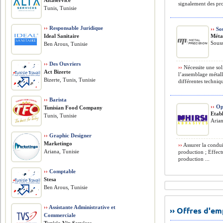
Altaservice
signalement des pro
Tunis, Tunisie
››
Responsable Juridique
››
So
Ideal Sanitaire
Méta
Souss
Ben Arous, Tunisie
››
Des Ouvriers
››
Nécessite une so
Act Bizerte
l’assemblage métall
Bizerte, Tunis, Tunisie
différentes techniq
››
Barista
››
Op
Tunisian Food Company
Etabl
Tunis, Tunisie
Arian
››
Graphic Designer
Marketingo
››
Assurer la condu
Ariana, Tunisie
production ; Effect
production ...
››
Comptable
Stesa
Ben Arous, Tunisie
››
Assistante Administrative et
›› Offres d'e
Commerciale