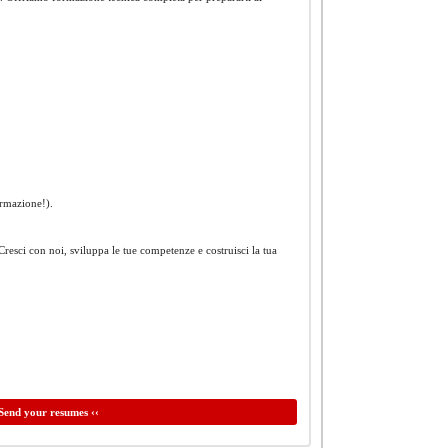
ormazione!).
resci con noi, sviluppa le tue competenze e costruisci la tua
Send your resumes ‹‹