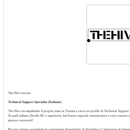
The Hive recrute
Technical Support Specialist (Italiano)
The Hive sta ampliando il proprio team in Tunisia e cerca un profilo di Technical Support S
Se parli italiano (livello B2 o superiore), hai buone capacità comunicative e vuoi crescer
piacere conoscerti!
Per noi contano soprattutto le competenze linguistiche, la disciplina e l’attenzione al clie