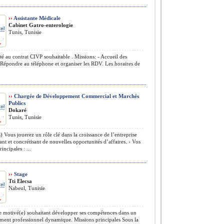
››
Assistante Médicale
Cabinet Gatro-enterologie
Tunis, Tunisie
ité au contrat CIVP souhaitable . Missions: - Accueil des
- Répondre au téléphone et organiser les RDV. Les horaires de
››
Chargée de Développement Commercial et Marchés
Publics
Dokaré
Tunis, Tunisie
 Vous jouerez un rôle clé dans la croissance de l’entreprise
iant et concrétisant de nouvelles opportunités d’affaires. › Vos
incipales : ...
››
Stage
Tti Elecsa
Nabeul, Tunisie
e motivé(e) souhaitant développer ses compétences dans un
ment professionnel dynamique. Missions principales Sous la