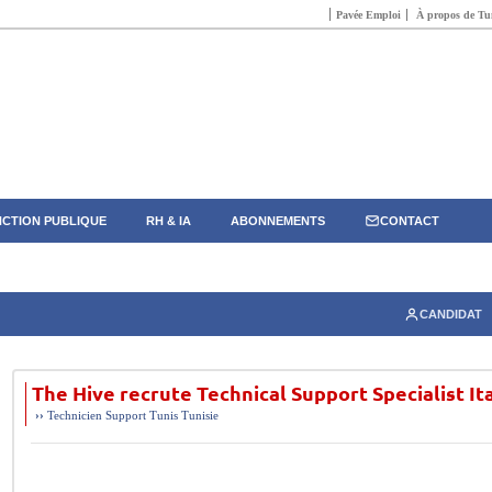
Pavée Emploi
À propos de Tun
CTION PUBLIQUE
RH & IA
ABONNEMENTS
CONTACT
CANDIDAT
The Hive recrute Technical Support Specialist It
››
Technicien Support
Tunis
Tunisie