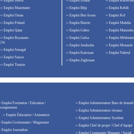
›› Emploi Maroc
›› Emploi Ariana
›› Emploi Kasserine
›› Emploi Mauritanie
›› Emploi Béja
›› Emploi Kebili
›› Emploi Oman
›› Emploi Ben Arous
›› Emploi Kef
›› Emploi Poland
›› Emploi Bizerte
›› Emploi Mahdia
›› Emploi Qatar
›› Emploi Gabes
›› Emploi Manouba
›› Emploi Royaume-
›› Emploi Gafsa
›› Emploi Médenine
Uni
›› Emploi Jendouba
›› Emploi Monastir
›› Emploi Senegal
›› Emploi Kairouan
›› Emploi Nabeul
›› Emploi Suisse
›› Emploi Zaghouan
›› Emploi Tunisie
› Emploi Formation / Education /
›› Emploi Administrateur Base de donnée
nseignement
›› Emploi Administrateur réseaux
›› Emploi Éducatrice / Animatrice
›› Emploi Administrateur Système
› Emploi Gestionnaire / Magasinier
›› Emploi Chef de projet / Chef d’équipe
› Emploi Journaliste
›› Emploi Community Manager / Social