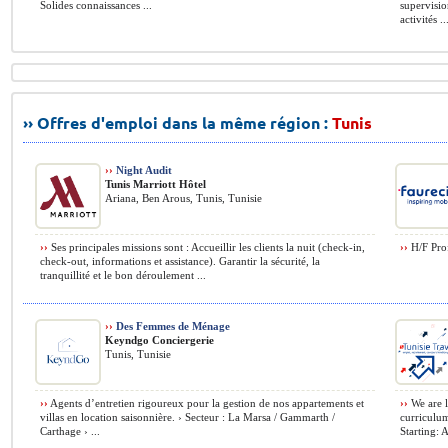
Solides connaissances ...
supervisio
activités ..
›› Offres d'emploi dans la même région :
Tunis
››
Night Audit
Tunis Marriott Hôtel
Ariana, Ben Arous, Tunis, Tunisie
››
Ses principales missions sont : Accueillir les clients la nuit (check-in,
››
H/F Prof
check-out, informations et assistance). Garantir la sécurité, la
tranquillité et le bon déroulement ...
››
Des Femmes de Ménage
Keyndgo Conciergerie
Tunis, Tunisie
››
Agents d’entretien rigoureux pour la gestion de nos appartements et
››
We are l
villas en location saisonnière. › Secteur : La Marsa / Gammarth /
curricul
Carthage › ...
Starting: 