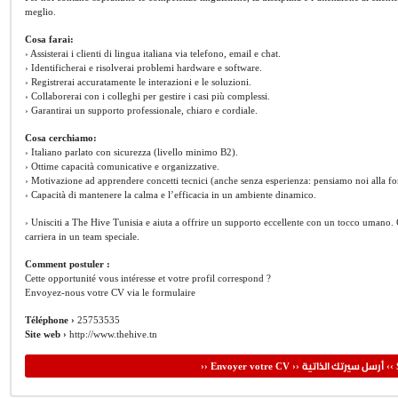
meglio.
Cosa farai:
› Assisterai i clienti di lingua italiana via telefono, email e chat.
› Identificherai e risolverai problemi hardware e software.
› Registrerai accuratamente le interazioni e le soluzioni.
› Collaborerai con i colleghi per gestire i casi più complessi.
› Garantirai un supporto professionale, chiaro e cordiale.
Cosa cerchiamo:
› Italiano parlato con sicurezza (livello minimo B2).
› Ottime capacità comunicative e organizzative.
› Motivazione ad apprendere concetti tecnici (anche senza esperienza: pensiamo noi alla f
› Capacità di mantenere la calma e l’efficacia in un ambiente dinamico.
› Unisciti a The Hive Tunisia e aiuta a offrire un supporto eccellente con un tocco umano. C
carriera in un team speciale.
Comment postuler :
Cette opportunité vous intéresse et votre profil correspond ?
Envoyez-nous votre CV via le formulaire
Téléphone ›
25753535
Site web ›
http://www.thehive.tn
أرسل سيرتك الذاتية
›› Envoyer votre CV ››
‹‹ 