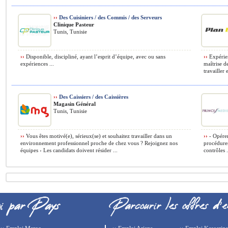
››
Des Cuisiniers / des Commis / des Serveurs
Clinique Pasteur
Tunis, Tunisie
››
Disponible, discipliné, ayant l’esprit d’équipe, avec ou sans
››
Expérien
expériences ...
maîtrise d
travailler e
››
Des Caissiers / des Caissières
Magasin Général
Tunis, Tunisie
››
Vous êtes motivé(e), sérieux(se) et souhaitez travailler dans un
››
- Opérer
environnement professionnel proche de chez vous ? Rejoignez nos
procédures
équipes › Les candidats doivent résider ...
contrôles .