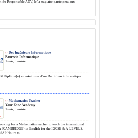
n du Responsable ADV, le/la stagiaire participera aux
.
››
Des Ingénieurs Informatique
Faurecia Informatique
Tunis, Tunisie
il Diplômé(e) au minimum d’un Bac +5 en informatique. ...
››
Mathematics Teacher
Your Zone Academy
Tunis, Tunisie
ooking for a Mathematics teacher to teach the international
um (CAMBRIDGE) in English for the IGCSE & A-LEVELS.
ASAP Hours to ...