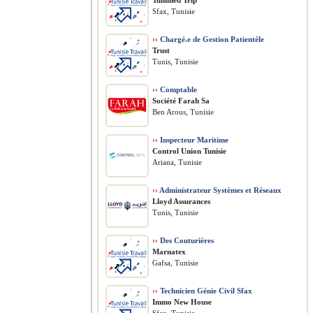
Tunimed Trip
Sfax, Tunisie
››
Chargé.e de Gestion Patientèle
Trust
Tunis, Tunisie
››
Comptable
Société Farah Sa
Ben Arous, Tunisie
››
Inspecteur Maritime
Control Union Tunisie
Ariana, Tunisie
››
Administrateur Systèmes et Réseaux
Lloyd Assurances
Tunis, Tunisie
››
Des Couturières
Marnatex
Gafsa, Tunisie
››
Technicien Génie Civil Sfax
Immo New House