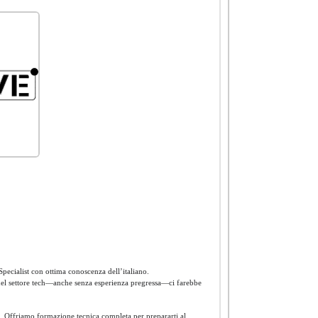
pecialist con ottima conoscenza dell’italiano.
e nel settore tech—anche senza esperienza pregressa—ci farebbe
nte. Offriamo formazione tecnica completa per prepararti al