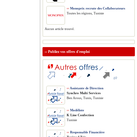
››
Monoprix recrute des Collaborateurs
Toutes les régions, Tunisie
Aucun article trouvé.
››
Publiez vos offres d'emploi
››
Assistante de Direction
Synchro Multi Services
Ben Arous, Tunis, Tunisie
››
Modéliste
K Line Confection
Tunisie
››
Responsable Financière