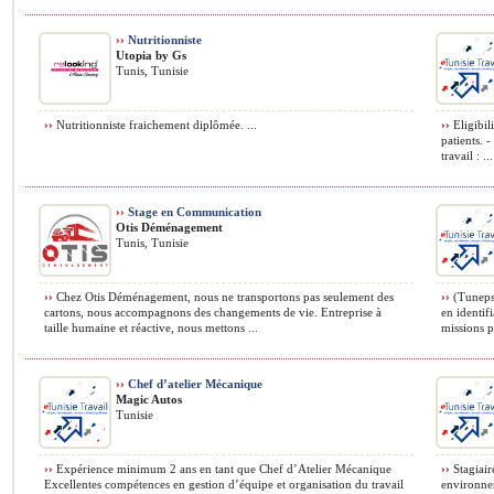
››
Nutritionniste
Utopia by Gs
Tunis, Tunisie
››
Nutritionniste fraichement diplômée. ...
››
Eligibil
patients. 
travail : ...
››
Stage en Communication
Otis Déménagement
Tunis, Tunisie
››
Chez Otis Déménagement, nous ne transportons pas seulement des
››
(Tuneps)
cartons, nous accompagnons des changements de vie. Entreprise à
en identif
taille humaine et réactive, nous mettons ...
missions pr
››
Chef d’atelier Mécanique
Magic Autos
Tunisie
››
Expérience minimum 2 ans en tant que Chef d’Atelier Mécanique
››
Stagiair
Excellentes compétences en gestion d’équipe et organisation du travail
environne