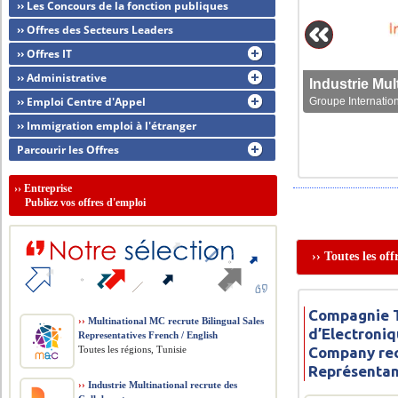
›› Les Concours de la fonction publiques
›› Offres des Secteurs Leaders
›› Offres IT
›› Administrative
›› Emploi Centre d'Appel
Groupe Internation
›› Immigration emploi à l'étranger
Parcourir les Offres
››
Entreprise
Publiez vos offres d'emploi
›› Toutes les of
Compagnie 
››
Multinational MC recrute Bilingual Sales
d’Electroniq
Representatives French / English
Toutes les régions, Tunisie
Company rec
Représenta
››
Industrie Multinational recrute des