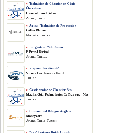
››
Technicien de Chantier en Génie
Électrique
General Froid Babay
Ariana, Tunisie
››
Agent / Technicien de Production
Céline Pharma
Monastir, Tunisie
››
Intégrateur Web Junior
E Brand Digital
Ariana, Tunisie
››
Responsable Sécurité
Société Des Travaux Nord
Tunisie
››
Gestionnaire de Chantier Btp
Magharébia Technologies Et Travaux - Mtt
Tunisie
››
Commercial Bilingue Anglais
Moneycore
Ariana, Tunis, Tunisie
››
Des Chauffeur Poids Lourds