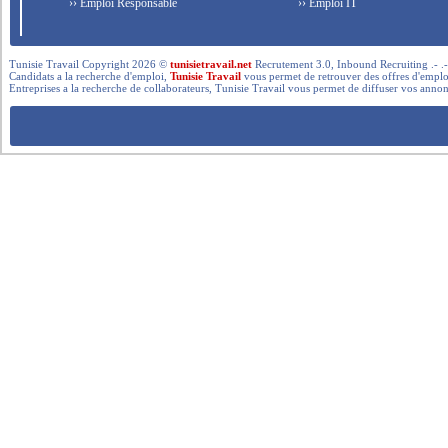
›› Emploi Responsable
›› Emploi IT
Tunisie Travail Copyright 2026 ©
tunisietravail.net
Recrutement 3.0, Inbound Recruiting .- .-.. --- 
Candidats a la recherche d'emploi,
Tunisie Travail
vous permet de retrouver des offres d'emploi 
Entreprises a la recherche de collaborateurs, Tunisie Travail vous permet de diffuser vos annon