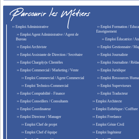
›› Emploi Administrative
›› Emploi Formation / Educat
Enseignement
›› Emploi Agent Administrative / Agent de
Bureau
›› Emploi Éducatrice / An
›› Emploi Archiviste
›› Emploi Gestionnaire / Ma
›› Emploi Assistante de Direction / Secrétaire
›› Emploi Journaliste
›› Emploi Chargé(e)s Clientèles
›› Emploi Journaliste / Rédac
›› Emploi Commercial / Marketing / Vente
›› Emploi Juridique
›› Emploi Commercial / Agent Commercial
›› Emploi Ressources Huma
›› Emploi Technico-Commercial
›› Emploi Superviseurs
›› Emploi Comptabilité - Finance
›› Emploi Traducteur
›› Emploi Conseillers / Consultants
›› Emploi Architecte
›› Emploi Coordinateur
›› Emploi Esthétique / Coiffure
›› Emploi Directeur / Manager
›› Emploi Freelance
›› Emploi Chef de projet
›› Emploi Génie Civil
›› Emploi Chef d’équipe
›› Emploi Ingénieur