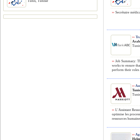
Tunis, Tunisie
››
Secrétaire médica
››
Tr
Arab
Tunis
››
Job Summary: Th
works to ensure tha
perform their roles 
››
Ass
Tuni
Tunis
››
L’Assistant Resso
optimise les proces
ressources humaines
››
Ag
Helm