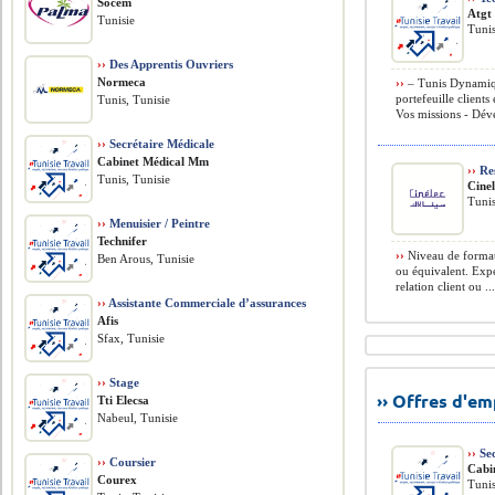
Socem
Atgt 
Tunisie
Tunis
››
Des Apprentis Ouvriers
Normeca
››
– Tunis Dynamiqu
portefeuille clients
Tunis, Tunisie
Vos missions - Déve
››
Secrétaire Médicale
Cabinet Médical Mm
››
Re
Tunis, Tunisie
Cine
Tunis
››
Menuisier / Peintre
Technifer
››
Niveau de format
Ben Arous, Tunisie
ou équivalent. Exp
relation client ou ..
››
Assistante Commerciale d’assurances
Afis
Sfax, Tunisie
››
Stage
›› Offres d'e
Tti Elecsa
Nabeul, Tunisie
››
Sec
››
Coursier
Cabi
Courex
Tunis