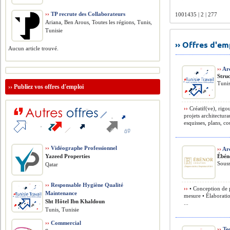
››
TP recrute des Collaborateurs
1001435 | 2 | 277
Ariana, Ben Arous, Toutes les régions, Tunis,
Tunisie
›› Offres d'e
Aucun article trouvé.
››
Arc
Stru
Tunis
››
Publiez vos offres d'emploi
››
Créatif(ve), rigo
projets architectura
esquisses, plans, co
››
Vidéographe Professionnel
››
Arc
Yazeed Properties
Ébén
Souss
Qatar
››
Responsable Hygiène Qualité
››
• Conception de p
Maintenance
mesure • Élaborati
Sht Hôtel Ibn Khaldoun
...
Tunis, Tunisie
››
Commercial
››
Tec