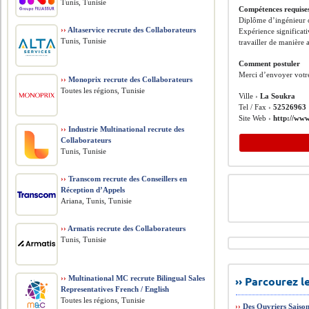
Tunis, Tunisie
Compétences requise
Diplôme d’ingénieur o
››
Altaservice recrute des Collaborateurs
Expérience significat
Tunis, Tunisie
travailler de manière
Comment postuler
Merci d’envoyer votr
››
Monoprix recrute des Collaborateurs
Toutes les régions, Tunisie
Ville ›
La Soukra
Tel / Fax ›
52526963
Site Web ›
http://www
››
Industrie Multinational recrute des
Collaborateurs
Tunis, Tunisie
››
Transcom recrute des Conseillers en
Réception d’Appels
Ariana, Tunis, Tunisie
››
Armatis recrute des Collaborateurs
Tunis, Tunisie
››
Multinational MC recrute Bilingual Sales
›› Parcourez 
Representatives French / English
Toutes les régions, Tunisie
››
Des Ouvriers Saiso