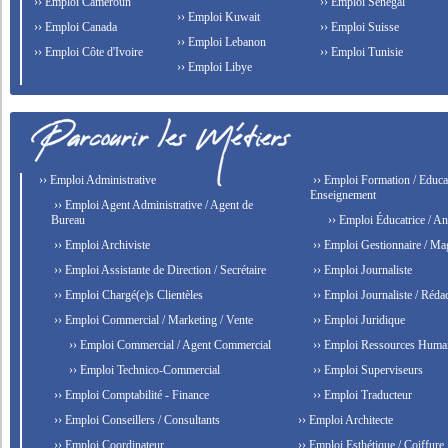
›› Emploi Cameroun
›› Emploi Senegal
›› Emploi Kuwait
›› Emploi Canada
›› Emploi Suisse
›› Emploi Lebanon
›› Emploi Côte d'Ivoire
›› Emploi Tunisie
›› Emploi Libye
›› Emploi Administrative
›› Emploi Formation / Educat
Enseignement
›› Emploi Agent Administrative / Agent de
Bureau
›› Emploi Éducatrice / An
›› Emploi Archiviste
›› Emploi Gestionnaire / Ma
›› Emploi Assistante de Direction / Secrétaire
›› Emploi Journaliste
›› Emploi Chargé(e)s Clientèles
›› Emploi Journaliste / Rédac
›› Emploi Commercial / Marketing / Vente
›› Emploi Juridique
›› Emploi Commercial / Agent Commercial
›› Emploi Ressources Huma
›› Emploi Technico-Commercial
›› Emploi Superviseurs
›› Emploi Comptabilité - Finance
›› Emploi Traducteur
›› Emploi Conseillers / Consultants
›› Emploi Architecte
›› Emploi Coordinateur
›› Emploi Esthétique / Coiffure