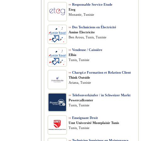
››
Responsable Service Etude
Eteg
Monastir, Tunisie
››
Des Techniciens en Électricité
Amine Electricite
Ben Arous, Tunis, Tunisie
››
Vendeuse / Caissière
Elbio
Tunis, Tunisie
››
Chargé.e Formation et Relation Client
Think Outside
Ariana, Tunisie
››
Telefonverkäufer / in Schweizer Markt
Powercallcenter
Tunis, Tunisie
››
Enseignant Droit
Umt Université Montplaisir Tunis
Tunis, Tunisie
››
Technicien Supérieur en Maintenance