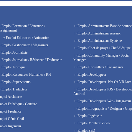
› Emploi Formation / Education /
›› Emploi Administrateur Base de donnée
nseignement
›› Emploi Administrateur réseaux
›› Emploi Éducatrice / Animatrice
›› Emploi Administrateur Système
› Emploi Gestionnaire / Magasinier
›› Emploi Chef de projet / Chef d’équipe
› Emploi Journaliste
›› Emploi Community Manager / Social
› Emploi Journaliste / Rédacteur / Traducteur
Manager
› Emploi Juridique
›› Emploi Conseillers / Consultants
› Emploi Ressources Humaines / RH
›› Emploi Développeur
› Emploi Superviseurs
›› Emploi Développeur .Net C# VB Java
› Emploi Traducteur
›› Emploi Développeur IOS / Développe
Android
mploi Architecte
›› Emploi Développeur Web / Intégrateur
mploi Esthétique / Coiffure
›› Emploi Infographiste / Designer / Grap
mploi Freelance
›› Emploi Ingénieur
mploi Génie Civil
›› Emploi Monteur Vidéo
mploi Ingénieur
›› Emploi SEO