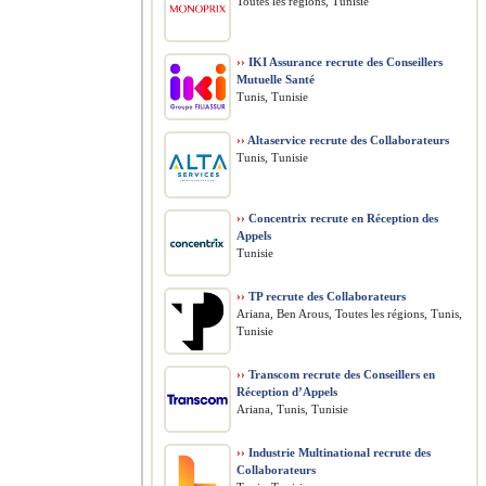
Toutes les régions, Tunisie
››
IKI Assurance recrute des Conseillers
Mutuelle Santé
Tunis, Tunisie
››
Altaservice recrute des Collaborateurs
Tunis, Tunisie
››
Concentrix recrute en Réception des
Appels
Tunisie
››
TP recrute des Collaborateurs
Ariana, Ben Arous, Toutes les régions, Tunis,
Tunisie
››
Transcom recrute des Conseillers en
Réception d’Appels
Ariana, Tunis, Tunisie
››
Industrie Multinational recrute des
Collaborateurs