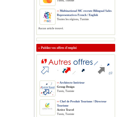
Tunis, Tunisie
››
Multinational MC recrute Bilingual Sales
Representatives French / English
Toutes les régions, Tunisie
Aucun article trouvé.
››
Publiez vos offres d'emploi
››
Architecte Intérieur
Group Design
Tunis, Tunisie
››
Chef de Produit Tourisme / Directeur
Tourisme
Active Travel
Tunis, Tunisie