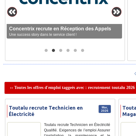
Concentrix recrute en Réception des Appels
Une success story dans le service client !
›› Toutes les offres d'emploi taggeés avec : recrutement toutalu 2026
Toutalu recrute Technicien en
Touta
Mar,
2026
Électricité
Maga
Toutalu recrute Technicien en Électricité
Qualifié. Exigences de l’emploi Assurer
l’installation, la maintenance et le