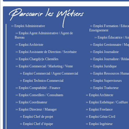
›› Emploi Administrative
›› Emploi Formation / Educat
Enseignement
›› Emploi Agent Administrative / Agent de
Bureau
›› Emploi Éducatrice / An
›› Emploi Archiviste
›› Emploi Gestionnaire / Ma
›› Emploi Assistante de Direction / Secrétaire
›› Emploi Journaliste
›› Emploi Chargé(e)s Clientèles
›› Emploi Journaliste / Rédac
›› Emploi Commercial / Marketing / Vente
›› Emploi Juridique
›› Emploi Commercial / Agent Commercial
›› Emploi Ressources Huma
›› Emploi Technico-Commercial
›› Emploi Superviseurs
›› Emploi Comptabilité - Finance
›› Emploi Traducteur
›› Emploi Conseillers / Consultants
›› Emploi Architecte
›› Emploi Coordinateur
›› Emploi Esthétique / Coiffure
›› Emploi Directeur / Manager
›› Emploi Freelance
›› Emploi Chef de projet
›› Emploi Génie Civil
›› Emploi Chef d’équipe
›› Emploi Ingénieur