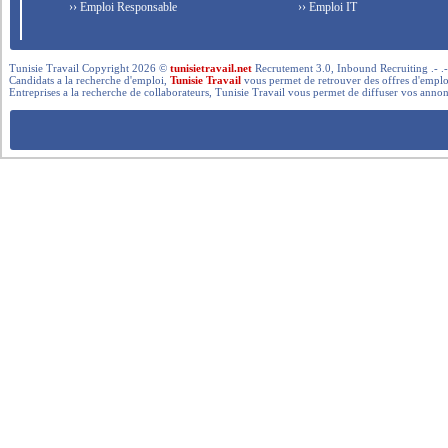
›› Emploi Responsable
›› Emploi IT
Tunisie Travail Copyright 2026 ©
tunisietravail.net
Recrutement 3.0, Inbound Recruiting .- .-.. --- 
Candidats a la recherche d'emploi,
Tunisie Travail
vous permet de retrouver des offres d'emploi 
Entreprises a la recherche de collaborateurs, Tunisie Travail vous permet de diffuser vos annon