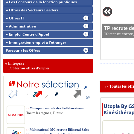
›› Les Concours de la fonction publiques
›› Offres des Secteurs Leaders
›› Offres IT
›› Administrative
TP recrute d
›› Emploi Centre d'Appel
TP recrute encore,
›› Immigration emploi à l'étranger
Parcourir les Offres
››
Entreprise
Publiez vos offres d'emploi
›› Toutes les of
Utopia By G
››
Monoprix recrute des Collaborateurs
Kinésithéra
Toutes les régions, Tunisie
››
Multinational MC recrute Bilingual Sales