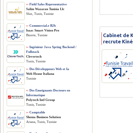
››
Field Sales Representative
Salim Wazaran Tunisia Llc
Sfax, Tunis, Tunisie
››
Commercial.e B2b
Isaac Smart Vision Pro
Cabinet de K
Bizerte, Tunisie
recrute Kin
››
Ingénieur Java Spring Backend /
Fullstack
Clevertech
Tunis, Tunisie
››
Des Développeurs Web et Ia
Web House Italiana
Tunisie
››
Des Enseignants Docteurs en
Informatique
Polytech Intl Group
Tunis, Tunisie
››
Comptable
Shema Business Solution
Ariana, Tunis, Tunisie