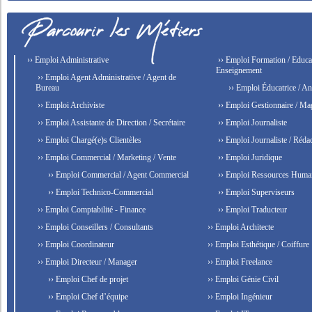
›› Emploi Administrative
›› Emploi Formation / Educat
Enseignement
›› Emploi Agent Administrative / Agent de
Bureau
›› Emploi Éducatrice / An
›› Emploi Archiviste
›› Emploi Gestionnaire / Ma
›› Emploi Assistante de Direction / Secrétaire
›› Emploi Journaliste
›› Emploi Chargé(e)s Clientèles
›› Emploi Journaliste / Rédac
›› Emploi Commercial / Marketing / Vente
›› Emploi Juridique
›› Emploi Commercial / Agent Commercial
›› Emploi Ressources Huma
›› Emploi Technico-Commercial
›› Emploi Superviseurs
›› Emploi Comptabilité - Finance
›› Emploi Traducteur
›› Emploi Conseillers / Consultants
›› Emploi Architecte
›› Emploi Coordinateur
›› Emploi Esthétique / Coiffure
›› Emploi Directeur / Manager
›› Emploi Freelance
›› Emploi Chef de projet
›› Emploi Génie Civil
›› Emploi Chef d’équipe
›› Emploi Ingénieur