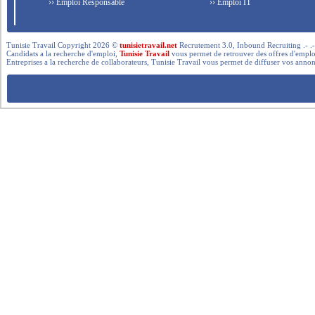
›› Emploi Responsable
›› Emploi IT
Tunisie Travail Copyright 2026 ©
tunisietravail.net
Recrutement 3.0, Inbound Recruiting .- .-.. --- 
Candidats a la recherche d'emploi,
Tunisie Travail
vous permet de retrouver des offres d'emploi 
Entreprises a la recherche de collaborateurs, Tunisie Travail vous permet de diffuser vos annon