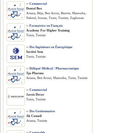
››
Commercial
Dental Box
Ariana, Béja, Ben Arous, Bizerte, Manouba,
Nabeul, Sousse, Tunis, Tunisie, Zaghouan
››
Formatrice en Fiançais
Academy For Higher Training
Tunis, Tunisie
››
Des Ingénieurs en Énergétique
Société Sem
Tunis, Tunisie
››
Délégué Médical / Pharmaceutique
Tps Pharma
Ariana, Ben Arous, Manouba, Tunis, Tunisie
››
Commercial
Jarzis Decor
Tunis, Tunisie
››
Des Gestionnaires
Ak Conseil
Ariana, Tunisie
››
Comptable