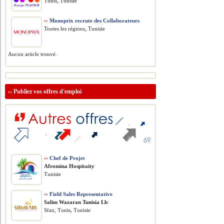
Tunis, Tunisie
››
Monoprix recrute des Collaborateurs
Toutes les régions, Tunisie
Aucun article trouvé.
››
Publiez vos offres d'emploi
››
Chef de Projet
Afromina Hospitaity
Tunisie
››
Field Sales Representative
Salim Wazaran Tunisia Llc
Sfax, Tunis, Tunisie