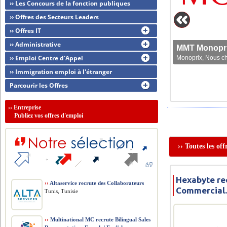
›› Les Concours de la fonction publiques
›› Offres des Secteurs Leaders
›› Offres IT
›› Administrative
MMT Monoprix
›› Emploi Centre d'Appel
Monoprix, Nous che
›› Immigration emploi à l'étranger
Parcourir les Offres
››
Entreprise
Publiez vos offres d'emploi
›› Toutes les of
Hexabyte re
››
Altaservice recrute des Collaborateurs
Commercial
Tunis, Tunisie
››
Multinational MC recrute Bilingual Sales