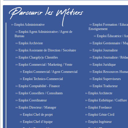
›› Emploi Administrative
›› Emploi Formation / Educat
Enseignement
›› Emploi Agent Administrative / Agent de
Bureau
›› Emploi Éducatrice / An
›› Emploi Archiviste
›› Emploi Gestionnaire / Ma
›› Emploi Assistante de Direction / Secrétaire
›› Emploi Journaliste
›› Emploi Chargé(e)s Clientèles
›› Emploi Journaliste / Rédac
›› Emploi Commercial / Marketing / Vente
›› Emploi Juridique
›› Emploi Commercial / Agent Commercial
›› Emploi Ressources Huma
›› Emploi Technico-Commercial
›› Emploi Superviseurs
›› Emploi Comptabilité - Finance
›› Emploi Traducteur
›› Emploi Conseillers / Consultants
›› Emploi Architecte
›› Emploi Coordinateur
›› Emploi Esthétique / Coiffure
›› Emploi Directeur / Manager
›› Emploi Freelance
›› Emploi Chef de projet
›› Emploi Génie Civil
›› Emploi Chef d’équipe
›› Emploi Ingénieur