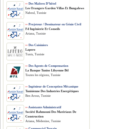
››
Des Maîtres D’hôtel
Les Orangers Garden Villas Et Bungalows
Nabeul, Tunisie
››
Projeteur / Dessinateur en Génie Civil
Fd Ingénierie Et Conseils
Ariana, Tunisie
››
Des Cuisiniers
Lapero
Tunis, Tunisie
››
Des Agents de Compensation
La Banque Tuniso Libyenne Btl
Toutes les régions, Tunisie
››
Ingénieur de Conception Mécanique
Tunisienne Des Industries Energétiques
Ben Arous, Tunisie
››
Assistante Administratif
Société Rahmouni Des Matériaux De
Construction
Ariana, Médenine, Tunisie
››
Commercial Terrain