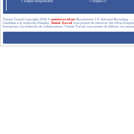
›› Emploi Responsable
›› Emploi IT
Tunisie Travail Copyright 2026 ©
tunisietravail.net
Recrutement 3.0, Inbound Recruiting .- .-.. --- 
Candidats a la recherche d'emploi,
Tunisie Travail
vous permet de retrouver des offres d'emploi 
Entreprises a la recherche de collaborateurs, Tunisie Travail vous permet de diffuser vos annon