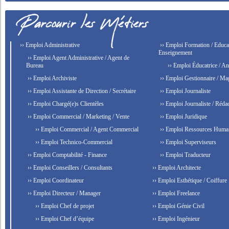
›› Emploi Administrative
›› Emploi Formation / Educat
Enseignement
›› Emploi Agent Administrative / Agent de
Bureau
›› Emploi Éducatrice / An
›› Emploi Archiviste
›› Emploi Gestionnaire / Ma
›› Emploi Assistante de Direction / Secrétaire
›› Emploi Journaliste
›› Emploi Chargé(e)s Clientèles
›› Emploi Journaliste / Rédac
›› Emploi Commercial / Marketing / Vente
›› Emploi Juridique
›› Emploi Commercial / Agent Commercial
›› Emploi Ressources Huma
›› Emploi Technico-Commercial
›› Emploi Superviseurs
›› Emploi Comptabilité - Finance
›› Emploi Traducteur
›› Emploi Conseillers / Consultants
›› Emploi Architecte
›› Emploi Coordinateur
›› Emploi Esthétique / Coiffure
›› Emploi Directeur / Manager
›› Emploi Freelance
›› Emploi Chef de projet
›› Emploi Génie Civil
›› Emploi Chef d’équipe
›› Emploi Ingénieur