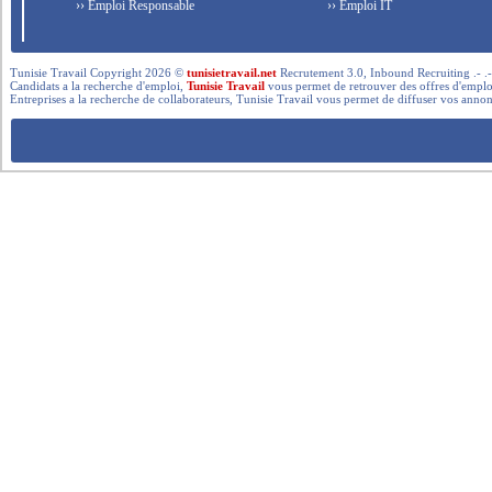
›› Emploi Responsable
›› Emploi IT
Tunisie Travail Copyright 2026 ©
tunisietravail.net
Recrutement 3.0, Inbound Recruiting .- .-.. --- 
Candidats a la recherche d'emploi,
Tunisie Travail
vous permet de retrouver des offres d'emploi 
Entreprises a la recherche de collaborateurs, Tunisie Travail vous permet de diffuser vos annon