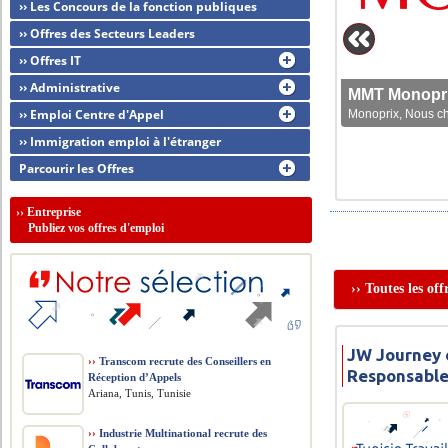
›› Les Concours de la fonction publiques
›› Offres des Secteurs Leaders
›› Offres IT
›› Administrative
MMT Monoprix
›› Emploi Centre d'Appel
Monoprix, Nous che
›› Immigration emploi à l'étranger
Parcourir les Offres
››
Entreprise
Publiez vos offres d'emploi
›› Toutes les of
JW Journey o
››
Transcom recrute des Conseillers en
Responsable
Réception d’Appels
Ariana, Tunis, Tunisie
››
Industrie Multinational recrute des