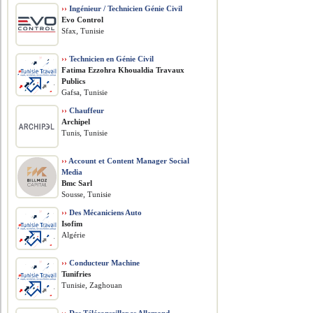
››
Ingénieur / Technicien Génie Civil
Evo Control
Sfax, Tunisie
››
Technicien en Génie Civil
Fatima Ezzohra Khoualdia Travaux
Publics
Gafsa, Tunisie
››
Chauffeur
Archipel
Tunis, Tunisie
››
Account et Content Manager Social
Media
Bmc Sarl
Sousse, Tunisie
››
Des Mécaniciens Auto
Isofim
Algérie
››
Conducteur Machine
Tunifries
Tunisie, Zaghouan