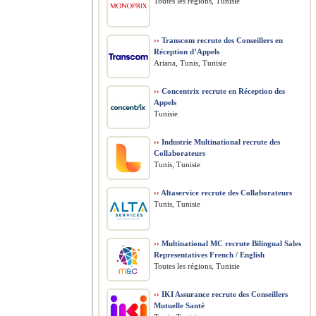
Toutes les régions, Tunisie
››
Transcom recrute des Conseillers en
Réception d’Appels
Ariana, Tunis, Tunisie
››
Concentrix recrute en Réception des
Appels
Tunisie
››
Industrie Multinational recrute des
Collaborateurs
Tunis, Tunisie
››
Altaservice recrute des Collaborateurs
Tunis, Tunisie
››
Multinational MC recrute Bilingual Sales
Representatives French / English
Toutes les régions, Tunisie
››
IKI Assurance recrute des Conseillers
Mutuelle Santé