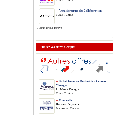
Tunis, Tunisie
››
Armatis recrute des Collaborateurs
Tunis, Tunisie
Aucun article trouvé.
››
Publiez vos offres d'emploi
››
Technicien.ne en Multimédia / Content
Manager
La Marsa Voyages
Tunis, Tunisie
››
Comptable
Hermess Polymers
Ben Arous, Tunisie