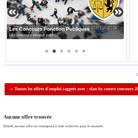
Les Concours Fonction Publiques
Les concours secteur public
›› Toutes les offres d'emploi taggeés avec : elan by conect concours 2
Aucune offre trouvée
Désolé, aucune offre ne correspond à cette recherche pour le moment.