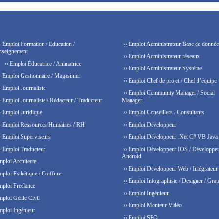
› Emploi Formation / Education /
›› Emploi Administrateur Base de donnée
nseignement
›› Emploi Administrateur réseaux
›› Emploi Éducatrice / Animatrice
›› Emploi Administrateur Système
› Emploi Gestionnaire / Magasinier
›› Emploi Chef de projet / Chef d’équipe
› Emploi Journaliste
›› Emploi Community Manager / Social
› Emploi Journaliste / Rédacteur / Traducteur
Manager
› Emploi Juridique
›› Emploi Conseillers / Consultants
› Emploi Ressources Humaines / RH
›› Emploi Développeur
› Emploi Superviseurs
›› Emploi Développeur .Net C# VB Java
› Emploi Traducteur
›› Emploi Développeur IOS / Développe
Android
mploi Architecte
›› Emploi Développeur Web / Intégrateur
mploi Esthétique / Coiffure
›› Emploi Infographiste / Designer / Grap
mploi Freelance
›› Emploi Ingénieur
mploi Génie Civil
›› Emploi Monteur Vidéo
mploi Ingénieur
›› Emploi SEO