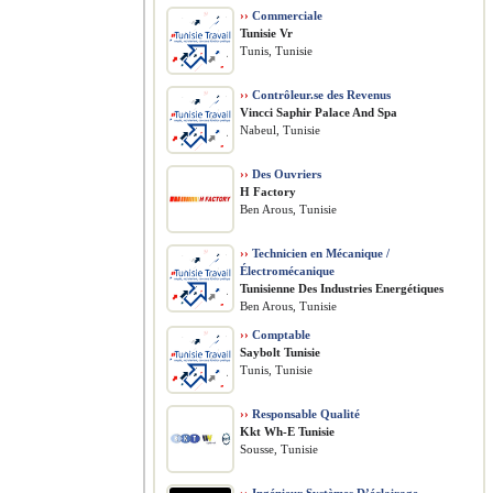
››
Commerciale
Tunisie Vr
Tunis, Tunisie
››
Contrôleur.se des Revenus
Vincci Saphir Palace And Spa
Nabeul, Tunisie
››
Des Ouvriers
H Factory
Ben Arous, Tunisie
››
Technicien en Mécanique /
Électromécanique
Tunisienne Des Industries Energétiques
Ben Arous, Tunisie
››
Comptable
Saybolt Tunisie
Tunis, Tunisie
››
Responsable Qualité
Kkt Wh-E Tunisie
Sousse, Tunisie