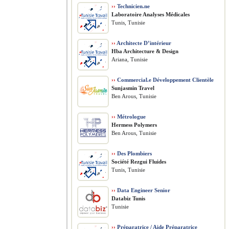
››
Technicien.ne
Laboratoire Analyses Médicales
Tunis, Tunisie
››
Architecte D’intérieur
Hba Architecture & Design
Ariana, Tunisie
››
Commercial.e Développement Clientèle
Sunjasmin Travel
Ben Arous, Tunisie
››
Métrologue
Hermess Polymers
Ben Arous, Tunisie
››
Des Plombiers
Société Rezgui Fluides
Tunis, Tunisie
››
Data Engineer Senior
Databiz Tunis
Tunisie
››
Préparatrice / Aide Préparatrice