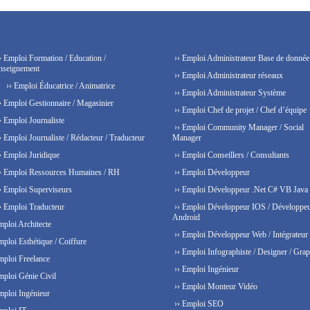
› Emploi Formation / Education /
›› Emploi Administrateur Base de donnée
nseignement
›› Emploi Administrateur réseaux
›› Emploi Éducatrice / Animatrice
›› Emploi Administrateur Système
› Emploi Gestionnaire / Magasinier
›› Emploi Chef de projet / Chef d’équipe
› Emploi Journaliste
›› Emploi Community Manager / Social
› Emploi Journaliste / Rédacteur / Traducteur
Manager
› Emploi Juridique
›› Emploi Conseillers / Consultants
› Emploi Ressources Humaines / RH
›› Emploi Développeur
› Emploi Superviseurs
›› Emploi Développeur .Net C# VB Java
› Emploi Traducteur
›› Emploi Développeur IOS / Développe
Android
mploi Architecte
›› Emploi Développeur Web / Intégrateur
mploi Esthétique / Coiffure
›› Emploi Infographiste / Designer / Grap
mploi Freelance
›› Emploi Ingénieur
mploi Génie Civil
›› Emploi Monteur Vidéo
mploi Ingénieur
›› Emploi SEO