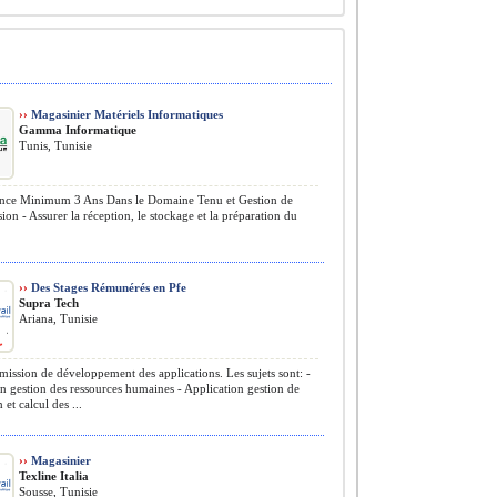
››
Magasinier Matériels Informatiques
Gamma Informatique
Tunis, Tunisie
nce Minimum 3 Ans Dans le Domaine Tenu et Gestion de
ion - Assurer la réception, le stockage et la préparation du
.
››
Des Stages Rémunérés en Pfe
Supra Tech
Ariana, Tunisie
mission de développement des applications. Les sujets sont: -
n gestion des ressources humaines - Application gestion de
et calcul des ...
››
Magasinier
Texline Italia
Sousse, Tunisie