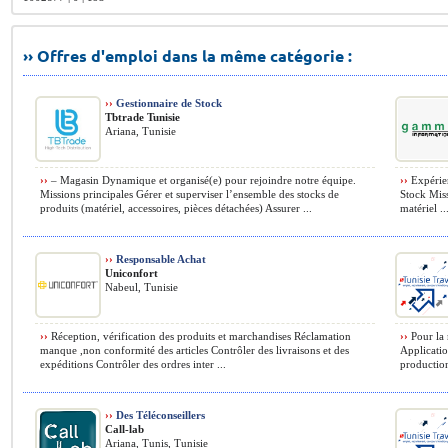
›› Offres d'emploi dans la même catégorie :
››
Gestionnaire de Stock
Tbtrade Tunisie
Ariana, Tunisie
››
– Magasin Dynamique et organisé(e) pour rejoindre notre équipe.
››
Expérie
Missions principales Gérer et superviser l’ensemble des stocks de
Stock Miss
produits (matériel, accessoires, pièces détachées) Assurer ...
matériel ..
››
Responsable Achat
Uniconfort
Nabeul, Tunisie
››
Réception, vérification des produits et marchandises Réclamation
››
Pour la 
manque ,non conformité des articles Contrôler des livraisons et des
Applicatio
expéditions Contrôler des ordres inter ...
production 
››
Des Téléconseillers
Call-lab
Ariana, Tunis, Tunisie