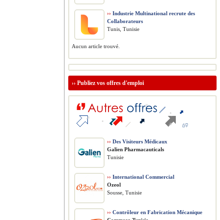
››
Industrie Multinational recrute des
Collaborateurs
Tunis, Tunisie
Aucun article trouvé.
››
Publiez vos offres d'emploi
››
Des Visiteurs Médicaux
Galien Pharmacauticals
Tunisie
››
International Commercial
Ozeol
Sousse, Tunisie
››
Contrôleur en Fabrication Mécanique