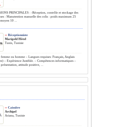
IONS PRINCIPALES : -Réception, contrôle et stockage des
ses : Manutention manuelle des colis : poids maximum 25
 moyen 10 ...
››
Réceptionniste
Marigold Hôtel
Tunis, Tunisie
 femme ou homme – Langues requises: Français, Anglais
re) – Expérience Justifiée. – Compétences informatiques –
présentation, attitude positive, ...
››
Caissière
Archipel
Ariana, Tunisie