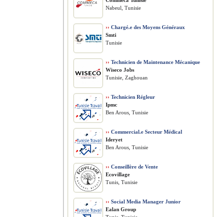
Commeca Tunisie
Nabeul, Tunisie
››
Chargé.e des Moyens Généraux
Smti
Tunisie
››
Technicien de Maintenance Mécanique
Wiseco Jobs
Tunisie, Zaghouan
››
Technicien Régleur
Ipmc
Ben Arous, Tunisie
››
Commercial.e Secteur Médical
Ideryet
Ben Arous, Tunisie
››
Conseillère de Vente
Ecovillage
Tunis, Tunisie
››
Social Media Manager Junior
Ealan Group