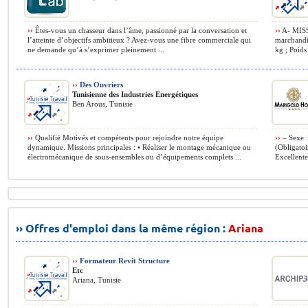
››
Êtes-vous un chasseur dans l’âme, passionné par la conversation et
››
A- MISS
l’atteinte d’objectifs ambitieux ? Avez-vous une fibre commerciale qui
marchandi
ne demande qu’à s’exprimer pleinement ...
kg ; Poids
››
Des Ouvriers
Tunisienne des Industries Energétiques
Ben Arous, Tunisie
››
Qualifié Motivés et compétents pour rejoindre notre équipe
››
– Sexe :
dynamique. Missions principales : • Réaliser le montage mécanique ou
(Obligatoi
électromécanique de sous-ensembles ou d’équipements complets ...
Excellente 
›› Offres d'emploi dans la même région :
Ariana
››
Formateur Revit Structure
Etc
Ariana, Tunisie