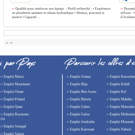
››
Qualifié pour renforcer son équipe. › Profil recherché : • Expérience
››
Dynamiqu
en plomberie sanitaire et réseau hydraulique • Sérieux, ponctuel et
offrons : 
motivé • Capacité ...
d’évolutio
›› ››
›› Emploi Maroc
›› Emploi Ariana
›› Emploi Kasserine
›› Emploi Mauritanie
›› Emploi Béja
›› Emploi Kebili
›› Emploi Oman
›› Emploi Ben Arous
›› Emploi Kef
›› Emploi Poland
›› Emploi Bizerte
›› Emploi Mahdia
›› Emploi Qatar
›› Emploi Gabes
›› Emploi Manouba
›› Emploi Royaume-
›› Emploi Gafsa
›› Emploi Médenine
Uni
›› Emploi Jendouba
›› Emploi Monastir
›› Emploi Senegal
›› Emploi Kairouan
›› Emploi Nabeul
›› Emploi Suisse