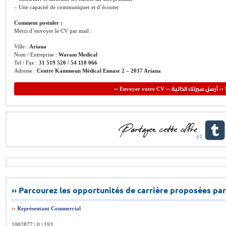
– Une capacité de communiquer et d’écouter
Comment postuler :
Merci d’envoyer le CV par mail :
Ville :
Ariana
Nom / Entreprise :
Waram Medical
Tel / Fax :
31 519 520 / 54 110 066
Adresse :
Centre Kammoun Médical Ennasr 2 – 2037 Ariana
أرسل سيرتك الذاتية
›› Envoyer votre CV ››
‹‹ 
›› Parcourez les opportunités de carrière proposées par
››
Représentant Commercial
1002877 | 0 | 193