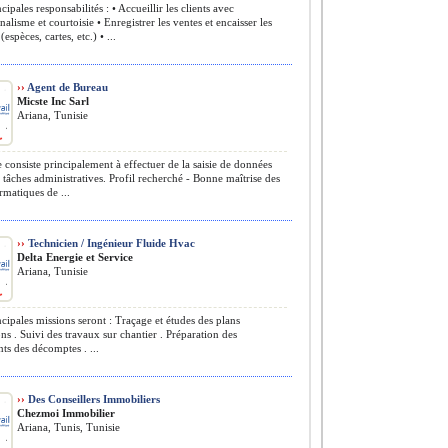
ipales responsabilités : • Accueillir les clients avec
nalisme et courtoisie • Enregistrer les ventes et encaisser les
espèces, cartes, etc.) • ...
››
Agent de Bureau
Micste Inc Sarl
Ariana, Tunisie
 consiste principalement à effectuer de la saisie de données
s tâches administratives. Profil recherché - Bonne maîtrise des
ormatiques de ...
››
Technicien / Ingénieur Fluide Hvac
Delta Energie et Service
Ariana, Tunisie
cipales missions seront : Traçage et études des plans
ns . Suivi des travaux sur chantier . Préparation des
ts des décomptes . ...
››
Des Conseillers Immobiliers
Chezmoi Immobilier
Ariana, Tunis, Tunisie