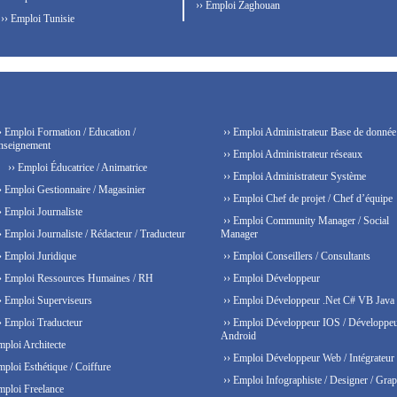
›› Emploi Zaghouan
›› Emploi Tunisie
› Emploi Formation / Education /
›› Emploi Administrateur Base de donnée
nseignement
›› Emploi Administrateur réseaux
›› Emploi Éducatrice / Animatrice
›› Emploi Administrateur Système
› Emploi Gestionnaire / Magasinier
›› Emploi Chef de projet / Chef d’équipe
› Emploi Journaliste
›› Emploi Community Manager / Social
› Emploi Journaliste / Rédacteur / Traducteur
Manager
› Emploi Juridique
›› Emploi Conseillers / Consultants
› Emploi Ressources Humaines / RH
›› Emploi Développeur
› Emploi Superviseurs
›› Emploi Développeur .Net C# VB Java
› Emploi Traducteur
›› Emploi Développeur IOS / Développe
Android
mploi Architecte
›› Emploi Développeur Web / Intégrateur
mploi Esthétique / Coiffure
›› Emploi Infographiste / Designer / Grap
mploi Freelance