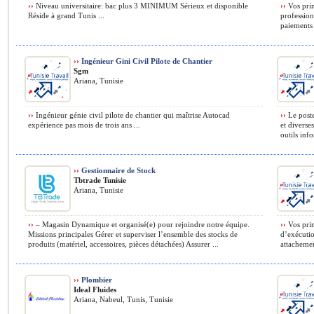
››
Niveau universitaire: bac plus 3 MINIMUM Sérieux et disponible
››
Vos princ
Réside à grand Tunis ...
profession
paiements (
››
Ingénieur Gini Civil Pilote de Chantier
Sgm
Ariana, Tunisie
››
Ingénieur génie civil pilote de chantier qui maîtrise Autocad
››
Le poste
expérience pas mois de trois ans ...
et diverse
outils inf
››
Gestionnaire de Stock
Tbtrade Tunisie
Ariana, Tunisie
››
– Magasin Dynamique et organisé(e) pour rejoindre notre équipe.
››
Vos prin
Missions principales Gérer et superviser l’ensemble des stocks de
d’exécutio
produits (matériel, accessoires, pièces détachées) Assurer ...
attachemen
››
Plombier
Ideal Fluides
Ariana, Nabeul, Tunis, Tunisie