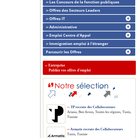
›› Les Concours de la fonction publiques
›› Offres des Secteurs Leaders
›› Offres IT
›› Administrative
›› Emploi Centre d'Appel
›› Immigration emploi à l'étranger
Parcourir les Offres
››
Entreprise
Publiez vos offres d'emploi
››
TP recrute des Collaborateurs
Ariana, Ben Arous, Toutes les régions, Tunis,
Tunisie
››
Armatis recrute des Collaborateurs
Tunis, Tunisie