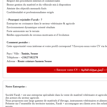
Respect des procédures internes et commerciales
Bonne gestion du matériel et du véhicule mis à disposition
Atteinte des objectifs mensuels fixés
Confidentialité et professionnalisme exigés
› Pourquoi rejoindre Farah › ?
Entreprise en croissance dans le secteur vétérinaire & agricole
Environnement dynamique orienté résultats
Forte autonomie sur le terrain
Réelles opportunités de revenus motivants et d’évolution
Comment postuler :
Cette opportunité vous intéresse et votre profil correspond ? Envoyez-nous votre CV via l
Pays / Ville ›
Tunisie, Sousse
Téléphone ›
+21627102270
Adresse ›
Route ceinture hamem Sousse
أرسل سيرتك الذاتية
›› Envoyer votre CV ››
‹‹ 
Notre Entreprise :
Société Farah + est une entreprise spécialisée dans la vente de matériel vétérinaire et agricole
des acteurs du secteur agricole.
Nous proposons une large gamme de matériels d’élevage, instruments vétérinaires et aliments 
Présente sur l’ensemble du territoire tunisien, Farah + accompagne ses clients avec des solu
terrain.