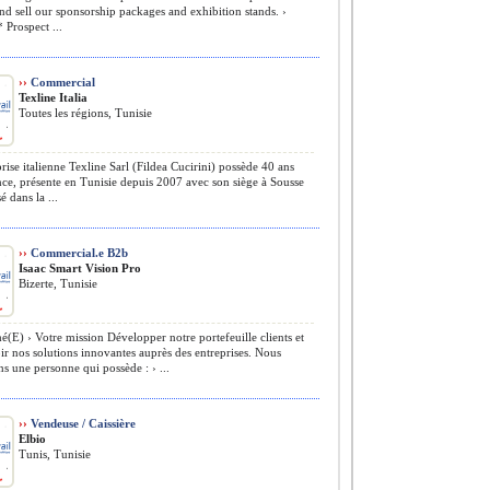
d sell our sponsorship packages and exhibition stands. ›
* Prospect ...
››
Commercial
Texline Italia
Toutes les régions, Tunisie
rise italienne Texline Sarl (Fildea Cucirini) possède 40 ans
ce, présente en Tunisie depuis 2007 avec son siège à Sousse
sé dans la ...
››
Commercial.e B2b
Isaac Smart Vision Pro
Bizerte, Tunisie
(E) › Votre mission Développer notre portefeuille clients et
 nos solutions innovantes auprès des entreprises. Nous
s une personne qui possède : › ...
››
Vendeuse / Caissière
Elbio
Tunis, Tunisie