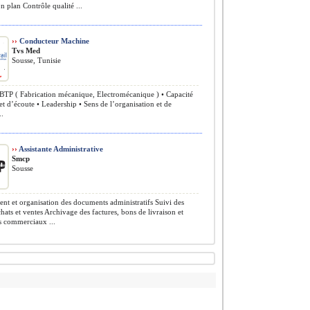
on plan Contrôle qualité ...
››
Conducteur Machine
Tvs Med
Sousse, Tunisie
TP ( Fabrication mécanique, Electromécanique ) • Capacité
et d’écoute • Leadership • Sens de l’organisation et de
..
››
Assistante Administrative
Smcp
Sousse
nt et organisation des documents administratifs Suivi des
chats et ventes Archivage des factures, bons de livraison et
 commerciaux ...