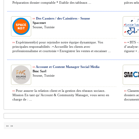
Préparation dossier comptable * Etablir des tableaux ...
pièces sel
››
Des Cassiers / des Caissières - Sousse
Spacenet
Sousse, Tunisie
››
Expérimenté(e) pour rejoindre notre équipe dynamique. Vos
››
• BTS –B
principales responsabilités : • Accueillir les clients avec
d’analyse 
professionnalisme et courtoisie • Enregistrer les ventes et encaisser ...
rigueur • .
››
Account et Content Manager Social Media
Bmc Sarl
Sousse, Tunisie
››
Pour assurer la relation client et la gestion des réseaux sociaux.
››
Classeme
Mission En tant qu’Account & Community Manager, vous serez en
dossiers a
charge de : ...
documents
›› ››