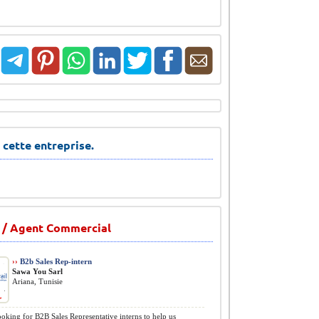
 cette entreprise.
 / Agent Commercial
››
B2b Sales Rep-intern
Sawa You Sarl
Ariana, Tunisie
oking for B2B Sales Representative interns to help us