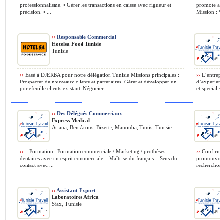
professionnalisme. • Gérer les transactions en caisse avec rigueur et
promote an
précision. • ...
Mission : 
››
Responsable Commercial
Hotelsa Food Tunisie
Tunisie
››
Basé à DJERBA pour notre délégation Tunisie Missions principales :
››
L’entrep
Prospecter de nouveaux clients et partenaires. Gérer et développer un
d’experien
portefeuille clients existant. Négocier ...
et speciali
››
Des Délégués Commerciaux
Express Medical
Ariana, Ben Arous, Bizerte, Manouba, Tunis, Tunisie
››
– Formation : Formation commerciale / Marketing / prothèses
››
Confirmé
dentaires avec un esprit commerciale – Maîtrise du français – Sens du
promouvoir
contact avec ...
recherchon
››
Assistant Export
Laboratoires Africa
Sfax, Tunisie