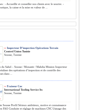
s : › Accueillir et conseiller nos clients avec le sourire. ›
utique, la caisse et la mise en valeur de ...
››
Inspecteur D’inspection Opérations Terrain
Control Union Tunisie
Sousse, Tunisie
 du Sahel – Sousse / Monastir / Mahdia Mission Inspecteur
réaliser des opérations d’inspection et de contrôle des
es dans ...
››
Fraiseur Cnc
International Tooling Service Its
Sousse, Tunisie
ousse Profil Sérieux ambitieux, motive et connaissance
en FAO Conduite et réglage de machines CNC Usinage des