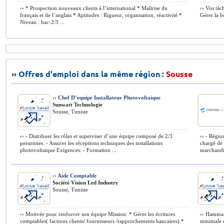
››
* Prospection nouveaux clients à l’international * Maîtrise du
››
Vos tâche
français et de l’anglais * Aptitudes : Rigueur, organisation, réactivité *
Gérer la bo
Niveau : bac›2/3 ...
›› Offres d'emploi dans la même région :
Sousse
››
Chef D’equipe Installateur Photovoltaique
Sunwatt Technologie
Sousse, Tunisie
››
- Distribuer les rôles et superviser d’une équipe composé de 2/3
››
- Région
personnes. - Assurer les réceptions techniques des installations
chargé de 
photovoltaïque Exigences: - Formation ...
marchandis
››
Aide Comptable
Société Vision Led Industry
Sousse, Tunisie
››
Motivée pour renforcer son équipe Mission: * Gérer les écritures
››
Hammam S
comptables( factures clients/ fournisseurs /rapprochements bancaires) *
minimale 