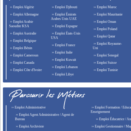
›› Emploi Algérie
›› Emploi Djibouti
›› Emploi Maroc
›› Emploi Allemagne
›› Emploi Émirats
›› Emploi Mauritanie
Arabes Unis UAE
›› Emploi Arabie
›› Emploi Oman
Saoudite KSA
›› Emploi Espagne
›› Emploi Poland
›› Emploi Australie
›› Emploi États-Unis
›› Emploi Qatar
USA
›› Emploi Belgique
›› Emploi Royaume-
›› Emploi France
›› Emploi Bénin
Uni
›› Emploi Italie
›› Emploi Cameroun
›› Emploi Senegal
›› Emploi Kuwait
›› Emploi Canada
›› Emploi Suisse
›› Emploi Lebanon
›› Emploi Côte d'Ivoire
›› Emploi Tunisie
›› Emploi Libye
›› Emploi Administrative
›› Emploi Formation / Educat
Enseignement
›› Emploi Agent Administrative / Agent de
Bureau
›› Emploi Éducatrice / An
›› Emploi Archiviste
›› Emploi Gestionnaire / Ma