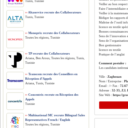
Tunis, Tunisie
Veiller au bon respect
Faire l’intermédiaire 
››
Altaservice recrute des Collaborateurs
Veiller à la maintenan
Tunis, Tunisie
Rédiger les rapports d
Maîtrise de l’outil in
licence en textile spéc
Bonnes connaissances 
››
Monoprix recrute des Collaborateurs
Sens de l’innovation
Toutes les régions, Tunisie
Sens de l’organisation
Bon gestionnaire
licence en textile
››
TP recrute des Collaborateurs
Pratique de l’anglai
Ariana, Ben Arous, Toutes les régions, Tunis,
Tunisie
Comment postuler :
Les candidats intéress
››
Transcom recrute des Conseillers en
Ville :
Zaghouan
Réception d’Appels
Nom / Entreprise :
Pl
Ariana, Tunis, Tunisie
Email : /> Fax :
72.67
Adresse :
32-33, Z.I
››
Concentrix recrute en Réception des
Site Web :
https://gr
Appels
Tunisie
››
Multinational MC recrute Bilingual Sales
Representatives French / English
Toutes les régions, Tunisie