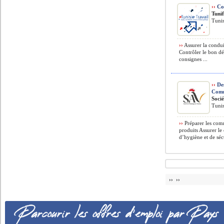
››
Co
Tunif
Tuni
››
Assurer la condui
Contrôler le bon dé
consignes ...
››
Des
Com
Socié
Tuni
››
Préparer les comm
produits Assurer le
d’hygiène et de sécu
›› ››