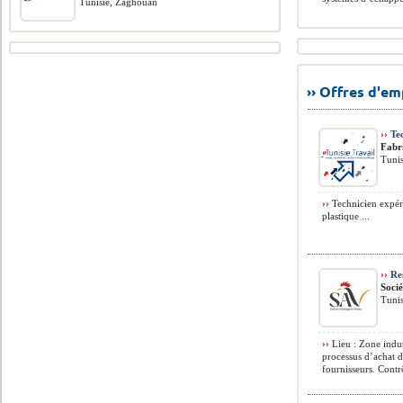
Tunisie, Zaghouan
›› Offres d'e
››
Tec
Fabr
Tuni
››
Technicien expéri
plastique ...
››
Res
Socié
Tuni
››
Lieu : Zone indus
processus d’achat d
fournisseurs. Contr