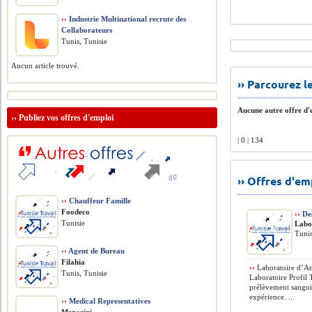
››
Industrie Multinational recrute des
Collaborateurs
Tunis, Tunisie
Aucun article trouvé.
›› Parcourez 
Aucune autre offre d'e
››
Publiez vos offres d'emploi
| 0 | 134
›› Offres d'e
››
Chauffeur Famille
Foodeco
››
Des
Tunisie
Labo
Tunis
››
Agent de Bureau
Filahia
››
Laboratoire d’An
Tunis, Tunisie
Laboratoire Profil 
prélèvement sangui
expérience. ...
››
Medical Representatives