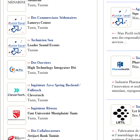
Menarini
Tunis, Tunisie
››
Age
Stps
››
Des Commerciaux Sédentaires
Sfax,
Lunerys Center
Tunis, Tunisie
››
- Sfax Profil rec
sens des responsabil
››
Technicien Son
services ...
Leader Sound Events
Tunisie
››
Tec
Phar
››
Des Ouvriers
Béja,
High Technology Integrator Hti
Tunis, Tunisie
››
Industrie Pharmac
››
Ingénieur Java Spring Backend /
l’innovation et sou
Fullstack
stimulant, rejoignez
Clevertech
Tunis, Tunisie
››
Tec
››
Ingénieur Réseau
Lrt 
Umt Université Montplaisir Tunis
Ben A
Tunis, Tunisie
››
Des Collaborateurs
››
– Fabrication de G
et l’assemblage de g
Attijari Bank Tunisie
systèmes d’échappe