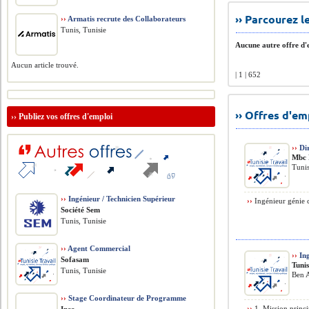
›› Parcourez 
››
Armatis recrute des Collaborateurs
Tunis, Tunisie
Aucune autre offre d'e
Aucun article trouvé.
| 1 | 652
›› Offres d'e
››
Publiez vos offres d'emploi
››
Dir
Mbc 
Tunis
››
Ingénieur / Technicien Supérieur
››
Ingénieur génie c
Société Sem
Tunis, Tunisie
››
Agent Commercial
››
Ing
Sofasam
Tunis
Tunis, Tunisie
Ben A
››
Stage Coordinateur de Programme
››
1. Mission princi