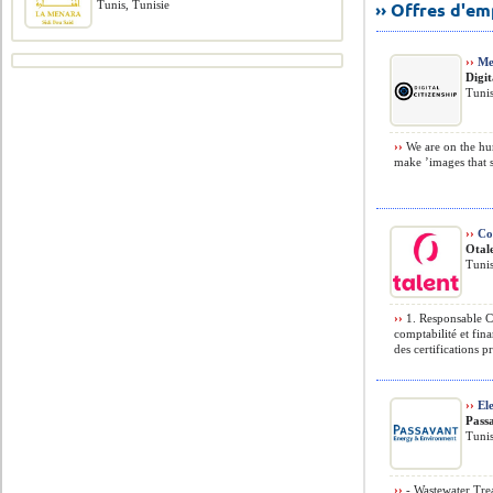
Tunis, Tunisie
›› Offres d'e
››
Me
Digit
Tunis
››
We are on the hun
make ’images that s
››
Com
Otal
Tunis
››
1. Responsable C
comptabilité et fin
des certifications 
››
Ele
Pass
Tunis
››
- Wastewater Tre