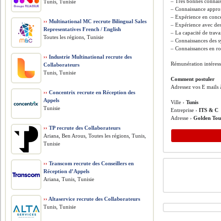
– Très bonnes connais
Tunis, Tunisie
– Connaissance approf
– Expérience en conce
››
Multinational MC recrute Bilingual Sales
– Expérience avec de
Representatives French / English
– La capacité de trava
Toutes les régions, Tunisie
– Connaissances des
– Connaissances en r
››
Industrie Multinational recrute des
Rémunération intéress
Collaborateurs
Tunis, Tunisie
Comment postuler
Adressez vos E mails 
››
Concentrix recrute en Réception des
Appels
Ville ›
Tunis
Tunisie
Entreprise ›
ITS & C
Adresse ›
Golden Tou
››
TP recrute des Collaborateurs
Ariana, Ben Arous, Toutes les régions, Tunis,
Tunisie
››
Transcom recrute des Conseillers en
Réception d’Appels
Ariana, Tunis, Tunisie
››
Altaservice recrute des Collaborateurs
Tunis, Tunisie