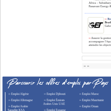
Africa – Subsidia
Passavant Energy 
››
Re
Brat
Gabes
››
Assurer la gestio
accompagner l’équip
atteindre les objectif
›› ››
›› Emploi Algérie
›› Emploi Djibouti
›› Emploi Maroc
›› Emploi Allemagne
›› Emploi Émirats
›› Emploi Mauritanie
Arabes Unis UAE
›› Emploi Arabie
›› Emploi Oman
Saoudite KSA
›› Emploi Espagne