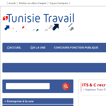
Accueil
Publiez vos offres d’emploi
Espace Entreprise
ACCUEIL
À LA UNE
CONCOURS FONCTION PUBLIQUE
ITS & C re
››
Ingénieur
Tunis
T
›› Entreprise à la une