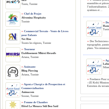
Inco
ensembles et pièce
Tunis, Tunisie
l’industrialisation.
systèmes et ...
››
Chef de Projet
Afromina Hospitaity
Tunisie
››
Des
Hame
Tunis
››
Commercial Terrain - Vente de Livres
pour Enfants
Net Rise
››
Des Techniciens 
Toutes les régions, Tunisie
topographie, passio
plans. Vos missions 
››
Tourneur
Etablissement Mhirsi Abrasifs
Ariana, Tunisie
››
Agr
Labid
››
Assistante
Silia
Bling Piercing
Ariana, Tunisie
››
Freelance Pour un
› (El Krib) Missions
››
Agent.e Chargé.e de Prospection et
Entretien du terrain 
Commercialisation
Animacom
Sousse, Tunisie
››
Femme de Chambre
Hôtel La Menara Sidi Bou Said