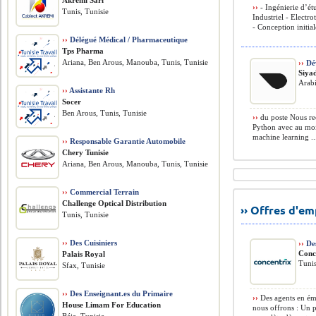
Akremi Sarl
››
- Ingénierie d’ét
Tunis, Tunisie
Industriel - Electr
- Conception initial
››
Délégué Médical / Pharmaceutique
Tps Pharma
Ariana, Ben Arous, Manouba, Tunis, Tunisie
››
Dév
Siya
Arab
››
Assistante Rh
Socer
Ben Arous, Tunis, Tunisie
››
du poste Nous re
Python avec au moin
machine learning ..
››
Responsable Garantie Automobile
Chery Tunisie
Ariana, Ben Arous, Manouba, Tunis, Tunisie
››
Commercial Terrain
Challenge Optical Distribution
›› Offres d'e
Tunis, Tunisie
››
Des Cuisiniers
››
Des
Conc
Palais Royal
Tunis
Sfax, Tunisie
››
Des Enseignant.es du Primaire
››
Des agents en ém
House Limam For Education
nous offrons : Un 