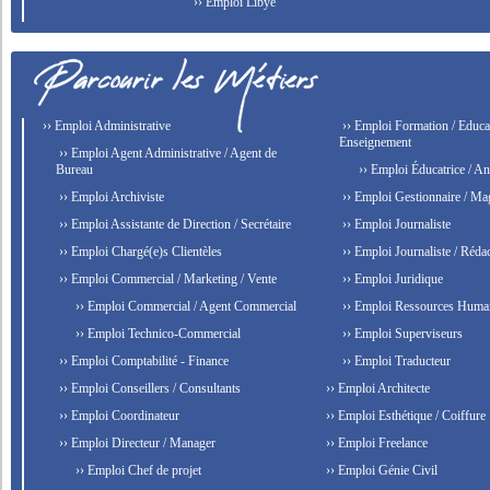
›› Emploi Libye
›› Emploi Administrative
›› Emploi Formation / Educat
Enseignement
›› Emploi Agent Administrative / Agent de
Bureau
›› Emploi Éducatrice / An
›› Emploi Archiviste
›› Emploi Gestionnaire / Ma
›› Emploi Assistante de Direction / Secrétaire
›› Emploi Journaliste
›› Emploi Chargé(e)s Clientèles
›› Emploi Journaliste / Rédac
›› Emploi Commercial / Marketing / Vente
›› Emploi Juridique
›› Emploi Commercial / Agent Commercial
›› Emploi Ressources Huma
›› Emploi Technico-Commercial
›› Emploi Superviseurs
›› Emploi Comptabilité - Finance
›› Emploi Traducteur
›› Emploi Conseillers / Consultants
›› Emploi Architecte
›› Emploi Coordinateur
›› Emploi Esthétique / Coiffure
›› Emploi Directeur / Manager
›› Emploi Freelance
›› Emploi Chef de projet
›› Emploi Génie Civil