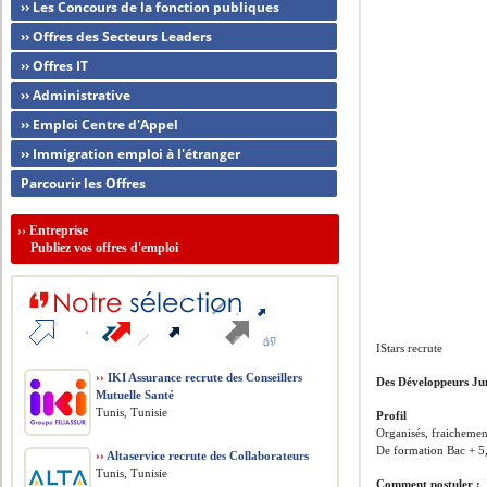
›› Les Concours de la fonction publiques
›› Offres des Secteurs Leaders
›› Offres IT
›› Administrative
›› Emploi Centre d'Appel
›› Immigration emploi à l'étranger
Parcourir les Offres
››
Entreprise
Publiez vos offres d'emploi
IStars recrute
››
IKI Assurance recrute des Conseillers
Des Développeurs Ju
Mutuelle Santé
Tunis, Tunisie
Profil
Organisés, fraichement
De formation Bac + 5
››
Altaservice recrute des Collaborateurs
Tunis, Tunisie
Comment postuler :