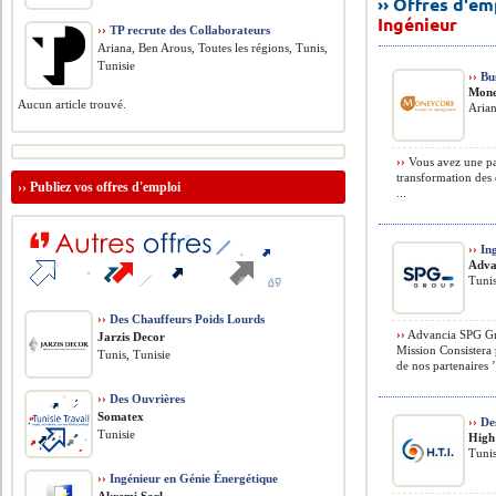
›› Offres d'e
Ingénieur
››
TP recrute des Collaborateurs
Ariana, Ben Arous, Toutes les régions, Tunis,
Tunisie
››
Bus
Mone
Aucun article trouvé.
Arian
››
Vous avez une pas
transformation des 
››
Publiez vos offres d'emploi
...
››
Ing
Adva
Tunis
››
Des Chauffeurs Poids Lourds
››
Advancia SPG Gro
Jarzis Decor
Mission Consistera 
Tunis, Tunisie
de nos partenaires ’
››
Des Ouvrières
Somatex
››
Des
Tunisie
High
Tunis
››
Ingénieur en Génie Énergétique