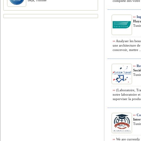
Béja, Tunisie
complète dès votre i
››
Ing
Haya
Tunis
››
Analyser les besoi
une architecture de 
concevoir, mettre ..
››
Res
Soci
Tunis
››
(Laboratoire, Tra
notre laboratoire et
superviser la produc
››
Com
Inte
Tunis
››
We are currently