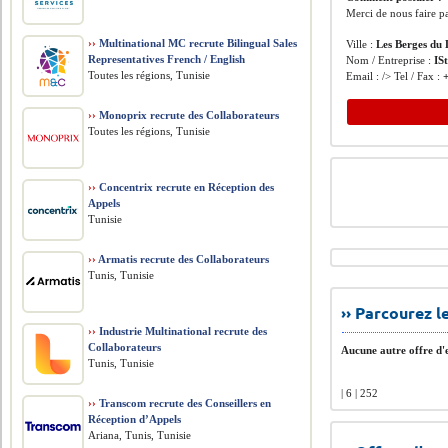
Merci de nous faire pa
››
Multinational MC recrute Bilingual Sales
Ville :
Les Berges du
Representatives French / English
Nom / Entreprise :
IS
Toutes les régions, Tunisie
Email : /> Tel / Fax :
››
Monoprix recrute des Collaborateurs
Toutes les régions, Tunisie
››
Concentrix recrute en Réception des
Appels
Tunisie
››
Armatis recrute des Collaborateurs
Tunis, Tunisie
›› Parcourez 
››
Industrie Multinational recrute des
Collaborateurs
Aucune autre offre d'e
Tunis, Tunisie
| 6 | 252
››
Transcom recrute des Conseillers en
Réception d’Appels
Ariana, Tunis, Tunisie