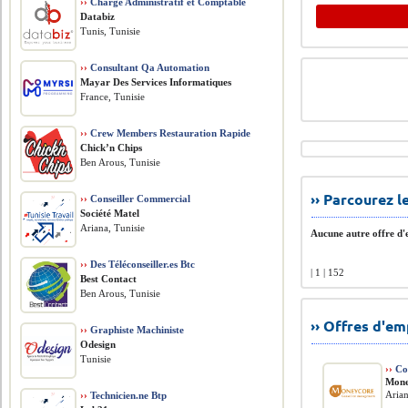
››
Chargé Administratif et Comptable
Databiz
Tunis, Tunisie
››
Consultant Qa Automation
Mayar Des Services Informatiques
France, Tunisie
››
Crew Members Restauration Rapide
Chick’n Chips
Ben Arous, Tunisie
›› Parcourez 
››
Conseiller Commercial
Société Matel
Ariana, Tunisie
Aucune autre offre d'e
››
Des Téléconseiller.es Btc
| 1 | 152
Best Contact
Ben Arous, Tunisie
›› Offres d'e
››
Graphiste Machiniste
Odesign
Tunisie
››
Com
Mone
Arian
››
Technicien.ne Btp