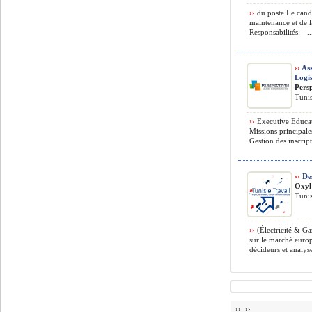
››
du poste Le candid
maintenance et de l
Responsabilités: - ..
››
Ass
Logi
Pers
Tunis
››
Executive Educat
Missions principale
Gestion des inscript
››
Des
Oxyl
Tunis
››
(Électricité & Ga
sur le marché europ
décideurs et analyse
›› ››