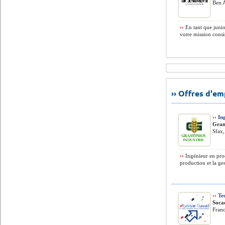
Ben A
››
En tant que juni
votre mission consis
›› Offres d'e
››
Ing
Gran
Sfax,
››
Ingénieur en proc
production et la ge
››
Tec
Soca
Fran