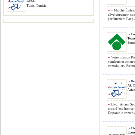
Lab21
Tunis, Tunisie
››
– Marché Émirats
développement comm
parfaitement l’angl
››
Con
Tecn
Souss
››
Votre mission Pro
vendeurs et acheteu
immobiliers. Estimer
››
Des
Ak C
Arian
››
Lieu : Ariana Sec
mois d’expérience ›
Disponible immédia
››
Cha
Ecost