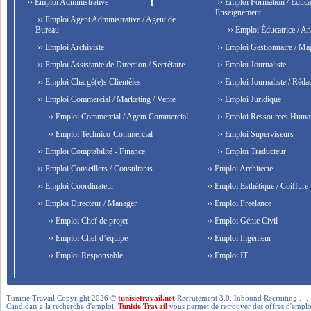
›› Emploi Administrative
›› Emploi Formation / Educat
Enseignement
›› Emploi Agent Administrative / Agent de
Bureau
›› Emploi Éducatrice / An
›› Emploi Archiviste
›› Emploi Gestionnaire / Ma
›› Emploi Assistante de Direction / Secrétaire
›› Emploi Journaliste
›› Emploi Chargé(e)s Clientèles
›› Emploi Journaliste / Rédac
›› Emploi Commercial / Marketing / Vente
›› Emploi Juridique
›› Emploi Commercial / Agent Commercial
›› Emploi Ressources Huma
›› Emploi Technico-Commercial
›› Emploi Superviseurs
›› Emploi Comptabilité - Finance
›› Emploi Traducteur
›› Emploi Conseillers / Consultants
›› Emploi Architecte
›› Emploi Coordinateur
›› Emploi Esthétique / Coiffure
›› Emploi Directeur / Manager
›› Emploi Freelance
›› Emploi Chef de projet
›› Emploi Génie Civil
›› Emploi Chef d’équipe
›› Emploi Ingénieur
›› Emploi Responsable
›› Emploi IT
Tunisie Travail Copyright 2026 ©
tunisietravail.net
Recrutement 3.0, Inbound Recruiting .- .-.. --- 
Candidats a la recherche d'emploi,
Tunisie Travail
vous permet de retrouver des offres d'emploi 