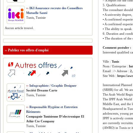
– A report for the co
5. Qualifications:
››
IKI Assurance recrute des Conseillers
The consultant shoul
Mutuelle Santé
• A university degree,
Tunis, Tunisie
• A confirmed experi
• A confirmed experi
Aucun article trouvé.
• The ability to speak
6. Duration and condi
• The duration of the 
Comment postuler :
››
Publiez vos offres d'emploi
Interested qualified 
Ville :
Tunis
Nom / Entreprise :
In
Email : /> Adresse :
2
Site Web :
https://awr
International Planned
››
Infographiste / Graphic Designer
(SRHR) for all. We ar
Société Dreams Carte
The Arab World Regio
Tunis, Tunisie
The IPPF Arab World R
Middle East, and the 
››
Responsable Hygiène et Entretien
Headquartered in Tuni
Bâtiments
adolescents, young pe
Compagnie Tunisienne D’electronique El
IPPF is actively comm
Athir Cte Company
are currently recruit
Tunis, Tunisie
(AWRO) in Tunis or it