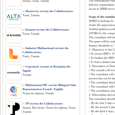
The International Pl
Ariana, Tunis, Tunisie
delivery organization
access to SRHR servic
››
Altaservice recrute des Collaborateurs
Tunis, Tunisie
Scope of the consult
AWRO is looking for e
Under the supervision
Verified global accre
››
Armatis recrute des Collaborateurs
(ATSR) for the compre
Tunis, Tunisie
The consultant will a
The game will be entitled (My Body – جسمي ) and elaborated by the consultant. Th
themes (Available in ‘
››
Industrie Multinational recrute des
2. Objectives of the 
Collaborateurs
• To review IPPF’s ‘I
Tunis, Tunisie
• To finalize the SRH 
• To lead a session i
3. Description of Duti
››
Concentrix recrute en Réception des
• The consult will re
Appels
• The consultant will
Tunisie
process that can be als
• The consultant shoul
››
Multinational MC recrute Bilingual Sales
• The consultant will 
Representatives French / English
• The consultancy may
Toutes les régions, Tunisie
4. Deliverables and ti
The consultant should
– By the first 3 days 
››
TP recrute des Collaborateurs
– By the second 3 day
Ariana, Ben Arous, Toutes les régions, Tunis,
– By the third 4 days,
Tunisie