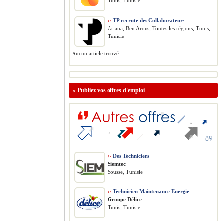
Tunis, Tunisie
››
TP recrute des Collaborateurs
Ariana, Ben Arous, Toutes les régions, Tunis,
Tunisie
Aucun article trouvé.
››
Publiez vos offres d'emploi
››
Des Techniciens
Siemtec
Sousse, Tunisie
››
Technicien Maintenance Energie
Groupe Délice
Tunis, Tunisie