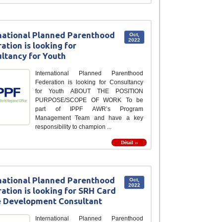
national Planned Parenthood
Oct,
2022
ation is looking for
ltancy for Youth
International Planned Parenthood
Federation is looking for Consultancy
for Youth ABOUT THE POSITION
PURPOSE/SCOPE OF WORK To be
part of IPPF AWR’s Program
Management Team and have a key
responsibility to champion ...
Détail ››
national Planned Parenthood
Oct,
2022
ation is looking for SRH Card
 Development Consultant
International Planned Parenthood