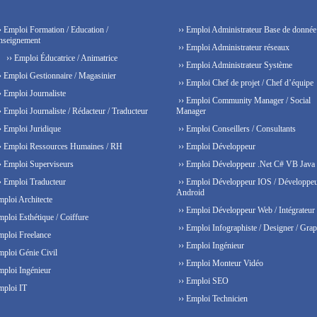
› Emploi Formation / Education /
›› Emploi Administrateur Base de donnée
nseignement
›› Emploi Administrateur réseaux
›› Emploi Éducatrice / Animatrice
›› Emploi Administrateur Système
› Emploi Gestionnaire / Magasinier
›› Emploi Chef de projet / Chef d’équipe
› Emploi Journaliste
›› Emploi Community Manager / Social
› Emploi Journaliste / Rédacteur / Traducteur
Manager
› Emploi Juridique
›› Emploi Conseillers / Consultants
› Emploi Ressources Humaines / RH
›› Emploi Développeur
› Emploi Superviseurs
›› Emploi Développeur .Net C# VB Java
› Emploi Traducteur
›› Emploi Développeur IOS / Développe
Android
mploi Architecte
›› Emploi Développeur Web / Intégrateur
mploi Esthétique / Coiffure
›› Emploi Infographiste / Designer / Grap
mploi Freelance
›› Emploi Ingénieur
mploi Génie Civil
›› Emploi Monteur Vidéo
mploi Ingénieur
›› Emploi SEO
mploi IT
›› Emploi Technicien