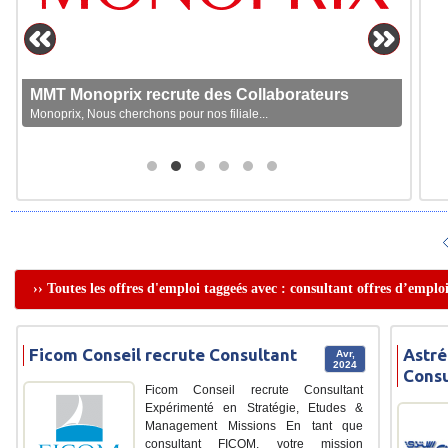
MMT Monoprix recrute des Collaborateurs
Monoprix, Nous cherchons pour nos filiale...
›› Toutes les offres d'emploi taggeés avec : consultant offres d’emplo
Ficom Conseil recrute Consultant
Astré
Avr,
2024
Consu
Ficom Conseil recrute Consultant
Expérimenté en Stratégie, Etudes &
Management Missions En tant que
consultant FICOM, votre mission