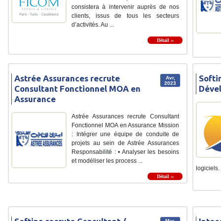
consistera à intervenir auprès de nos
clients, issus de tous les secteurs
d’activités. Au ...
Détail ››
Astrée Assurances recrute
Softi
Avr,
2023
Consultant Fonctionnel MOA en
Déve
Assurance
Astrée Assurances recrute Consultant
Fonctionnel MOA en Assurance Mission
: Intégrer une équipe de conduite de
projets au sein de Astrée Assurances
Responsabilité : • Analyser les besoins
et modéliser les process ...
logiciels. 
Détail ››
Mar,