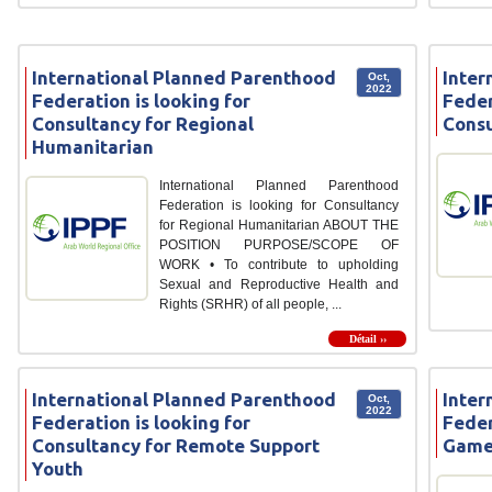
International Planned Parenthood
Inter
Oct,
2022
Federation is looking for
Feder
Consultancy for Regional
Consu
Humanitarian
International Planned Parenthood
Federation is looking for Consultancy
for Regional Humanitarian ABOUT THE
POSITION PURPOSE/SCOPE OF
WORK • To contribute to upholding
Sexual and Reproductive Health and
Rights (SRHR) of all people, ...
Détail ››
International Planned Parenthood
Inter
Oct,
2022
Federation is looking for
Feder
Consultancy for Remote Support
Game
Youth