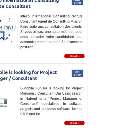
o International Consulting
2023
te Consultant
Inteco International Consulting recrute
Consultant Agent de Consulting Mission
Faire suite aux consultation des clients.
Si vous utilisez une autre méthode pour
nous contacter, votre candidature sera
automatiquement supprimée. Comment
postuler : ...
Détail ››
ile is looking for Project
Oct,
2022
er / Consultant
L-Mobile Tunisia is looking for Project
Manager / Consultant Our Basic search
in Nabeul is a “Project Manager or
Consultant” specialized in software
projects and business software for our
CRM and for ...
Détail ››