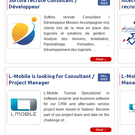
Softina recrute Consultant /
Intec
2023
Développeur
recru
Softina recrute Consultant /
Développeur Mission Accompagner nos
clients lors de la mise en place des
logiciels et solutions de gestion .
Analyse des besoins, Installation,
Paramétrage, Formation, …
Développement des logiciels. ...
Détail ››
L-Mobile is looking for Consultant /
L-Mob
Déc,
2022
Project Manager
Manag
L-Mobile Tunisia Specialized in
software projects and business software
for our CRM and after-sales service
project team based in Nabeul. Become
part of our project team and take on the
challenge of ...
Détail ››