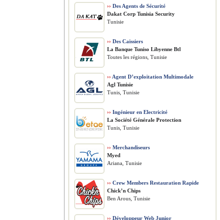
››
Des Agents de Sécurité
Dakat Corp Tunisia Security
Tunisie
››
Des Caissiers
La Banque Tuniso Libyenne Btl
Toutes les régions, Tunisie
››
Agent D’exploitation Multimodale
Agl Tunisie
Tunis, Tunisie
››
Ingénieur en Electricité
La Société Générale Protection
Tunis, Tunisie
››
Merchandiseurs
Myed
Ariana, Tunisie
››
Crew Members Restauration Rapide
Chick’n Chips
Ben Arous, Tunisie
››
Développeur Web Junior