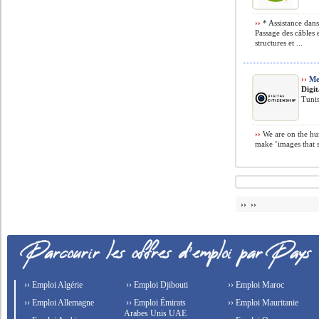
››
* Assistance dans
Passage des câbles 
structures et ...
››
Me
Digit
Tunis
››
We are on the hun
make ’images that s
›› ››
›› Emploi Algérie
›› Emploi Djibouti
›› Emploi Maroc
›› Emploi Allemagne
›› Emploi Émirats
›› Emploi Mauritanie
Arabes Unis UAE