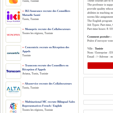
These courses are to
Tunis, Tunisie
The professor is suppo
provide quality educat
››
IKI Assurance recrute des Conseillers
abilities in teaching 
Mutuelle Santé
norms like assignment
Tunis, Tunisie
The English program p
Job Types: Part-time,
Part-time hours: 8 /1
››
Monoprix recrute des Collaborateurs
Toutes les régions, Tunisie
Comment postuler :
Prière d’envoyer votr
››
Concentrix recrute en Réception des
Ville :
Tunisie
Appels
Nom / Entreprise : E
Tunisie
Email : /> Adresse : 
››
Transcom recrute des Conseillers en
Réception d’Appels
Ariana, Tunis, Tunisie
››
Altaservice recrute des Collaborateurs
Tunis, Tunisie
››
Multinational MC recrute Bilingual Sales
Representatives French / English
Toutes les régions, Tunisie