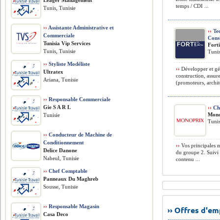
Leager Management
temps / CDI ...
Tunis, Tunisie
››
Assistante Administrative et
››
Tec
Commerciale
Cons
Tunisia Vip Services
Forti
Tunis, Tunisie
Tunis
››
Styliste Modéliste
››
Développer et gére
Ultratex
construction, assur
Ariana, Tunisie
(promoteurs, archite
››
Responsable Commerciale
Gie S A R L
››
Cha
Mono
Tunisie
Tunis
››
Conducteur de Machine de
Conditionnement
››
Vos principales m
Delice Danone
du groupe 2. Suivi 
Nabeul, Tunisie
contenu ...
››
Chef Comptable
Panneaux Du Maghreb
Sousse, Tunisie
››
Responsable Magasin
›› Offres d'e
Casa Deco