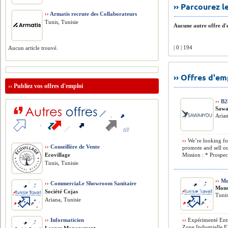
›› Parcourez 
››
Armatis recrute des Collaborateurs
Tunis, Tunisie
Aucune autre offre d'e
| 0 | 194
Aucun article trouvé.
›› Offres d'e
››
Publiez vos offres d'emploi
››
B2b
Sawa
Arian
››
We’re looking for
››
Conseillère de Vente
promote and sell ou
Ecovillage
Mission : * Prospect
Tunis, Tunisie
››
Mou
››
Commercial.e Showroom Sanitaire
Mons
Société Cojas
Tunis
Ariana, Tunisie
››
Informaticien
››
Expérimenté Entrep
Zone Industrielle E