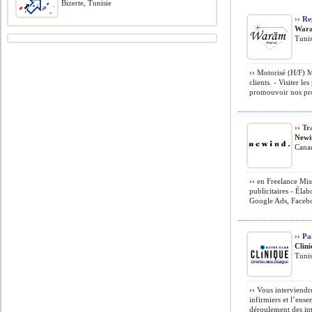
Bizerte, Tunisie
››
Re
Wara
Tunis
››
Motorisé (H/F) Mi
clients. - Visiter l
promouvoir nos prod
››
Tra
Newi
Cana
››
en Freelance Miss
publicitaires - Éla
Google Ads, Facebo
››
Pan
Clin
Tunis
››
Vous interviendrez
infirmiers et l’ens
déroulement des int