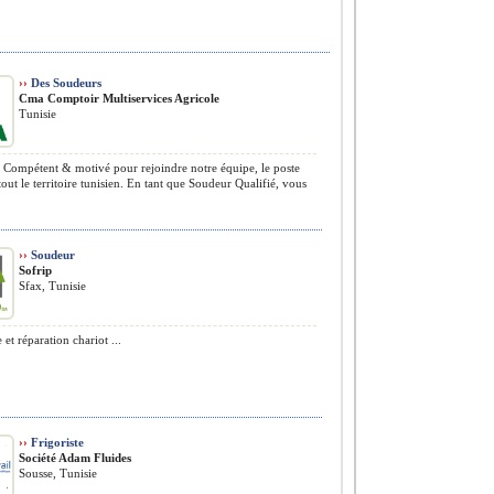
››
Des Soudeurs
Cma Comptoir Multiservices Agricole
Tunisie
 Compétent & motivé pour rejoindre notre équipe, le poste
 tout le territoire tunisien. En tant que Soudeur Qualifié, vous
››
Soudeur
Sofrip
Sfax, Tunisie
et réparation chariot ...
››
Frigoriste
Société Adam Fluides
Sousse, Tunisie