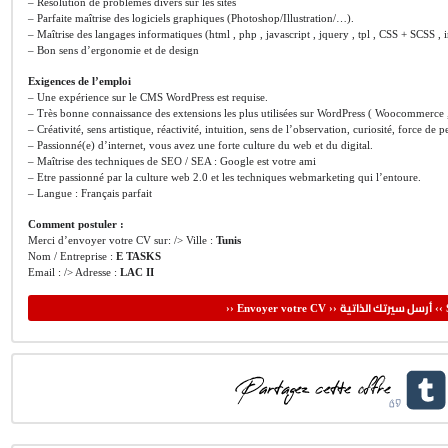
– Résolution de problèmes divers sur les sites
– Parfaite maîtrise des logiciels graphiques (Photoshop/Illustration/…).
– Maîtrise des langages informatiques (html , php , javascript , jquery , tpl , CSS + SCSS , 
– Bon sens d’ergonomie et de design
Exigences de l’emploi
– Une expérience sur le CMS WordPress est requise.
– Très bonne connaissance des extensions les plus utilisées sur WordPress ( Woocommerce 
– Créativité, sens artistique, réactivité, intuition, sens de l’observation, curiosité, force de 
– Passionné(e) d’internet, vous avez une forte culture du web et du digital.
– Maîtrise des techniques de SEO / SEA : Google est votre ami
– Etre passionné par la culture web 2.0 et les techniques webmarketing qui l’entoure.
– Langue : Français parfait
Comment postuler :
Merci d’envoyer votre CV sur: /> Ville :
Tunis
Nom / Entreprise :
E TASKS
Email : /> Adresse :
LAC II
أرسل سيرتك الذاتية
›› Envoyer votre CV ››
‹‹ 