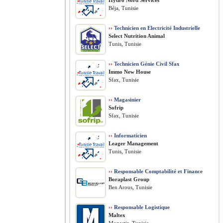
Hydro Nord Services
Béja, Tunisie
››
Technicien en Electricité Industrielle
Select Nutrition Animal
Tunis, Tunisie
››
Technicien Génie Civil Sfax
Immo New House
Sfax, Tunisie
››
Magasinier
Sofrip
Sfax, Tunisie
››
Informaticien
Leager Management
Tunis, Tunisie
››
Responsable Comptabilité et Finance
Boraplast Group
Ben Arous, Tunisie
››
Responsable Logistique
Maltex