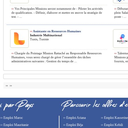
››
Vos Principales Missions seront notamment de - Piloter les activités
››
Débutant
de qualification. - Définir, élaborer et mettre en œuvre la stratégie de
plein Sala
test. - ...
poste : ...
››
Assistante en Ressources Humaines
Industrie Multinational
Tunis, Tunisie
››
Chargée du Pointage Mission Rattaché au Responsable Ressources
››
Talentue
Humaines, vous serez chargé de gérer l’ensemble des tâches
Missions p
administratives suivantes : Gestion du temps de ...
fournis, en
›› ››
›› Emploi Maroc
›› Emploi Ariana
›› Emploi Kasserine
›› Emploi Mauritanie
›› Emploi Béja
›› Emploi Kebili