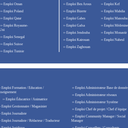
›› Emploi Oman
›› Emploi Ben Arous
›› Emploi Kef
›› Emploi Poland
›› Emploi Bizerte
›› Emploi Mahdia
›› Emploi Qatar
›› Emploi Gabes
›› Emploi Manouba
›› Emploi Royaume-
›› Emploi Gafsa
›› Emploi Médenine
Uni
›› Emploi Jendouba
›› Emploi Monastir
›› Emploi Senegal
›› Emploi Kairouan
›› Emploi Nabeul
›› Emploi Suisse
›› Emploi Zaghouan
›› Emploi Tunisie
› Emploi Formation / Education /
›› Emploi Administrateur Base de donnée
nseignement
›› Emploi Administrateur réseaux
›› Emploi Éducatrice / Animatrice
›› Emploi Administrateur Système
› Emploi Gestionnaire / Magasinier
›› Emploi Chef de projet / Chef d’équipe
› Emploi Journaliste
›› Emploi Community Manager / Social
› Emploi Journaliste / Rédacteur / Traducteur
Manager
› Emploi Juridique
›› Emploi Conseillers / Consultants