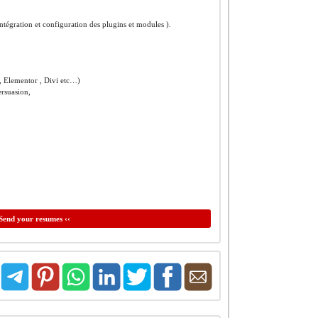
intégration et configuration des plugins et modules ).
, Elementor , Divi etc…)
persuasion,
Send your resumes ‹‹