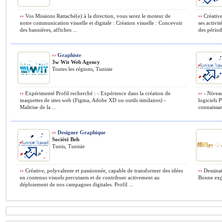
››
Vos Missions Rattaché(e) à la direction, vous serez le moteur de
››
Créative
notre communication visuelle et digitale : Création visuelle : Concevoir
ses activi
des bannières, affiches ...
des période
››
Graphiste
3w Wit Web Agency
Toutes les régions, Tunisie
››
Expérimenté Profil recherché : - Expérience dans la création de
››
- Niveau
maquettes de sites web (Figma, Adobe XD ou outils similaires) -
logiciels 
Maîtrise de la ...
connaissan
››
Designer Graphique
Société Beh
Tunis, Tunisie
››
Créative, polyvalente et passionnée, capable de transformer des idées
››
Dessinat
en contenus visuels percutants et de contribuer activement au
Bonne expé
déploiement de nos campagnes digitales. Profil ...