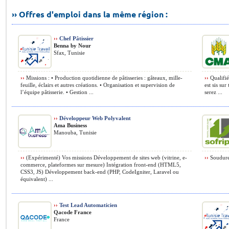
›› Offres d'emploi dans la même région :
››
Chef Pâtissier
Benna by Nour
Sfax, Tunisie
››
Missions : • Production quotidienne de pâtisseries : gâteaux, mille-
››
Qualifié
feuille, éclairs et autres créations. • Organisation et supervision de
est sis sur
l’équipe pâtisserie. • Gestion ...
serez ...
››
Développeur Web Polyvalent
Ama Business
Manouba, Tunisie
››
(Expérimenté) Vos missions Développement de sites web (vitrine, e-
››
Soudure 
commerce, plateformes sur mesure) Intégration front-end (HTML5,
CSS3, JS) Développement back-end (PHP, CodeIgniter, Laravel ou
équivalent) ...
››
Test Lead Automaticien
Qacode France
France