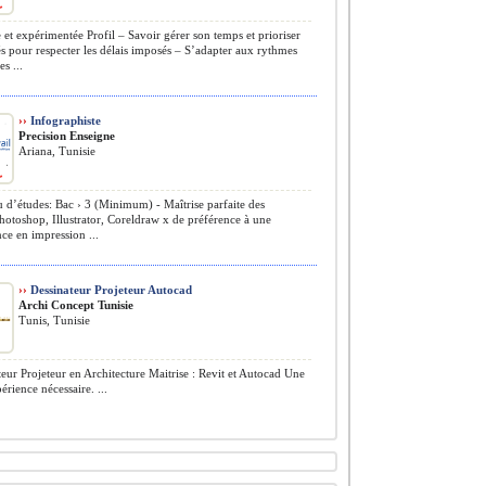
 et expérimentée Profil – Savoir gérer son temps et prioriser
tés pour respecter les délais imposés – S’adapter aux rythmes
s ...
››
Infographiste
Precision Enseigne
Ariana, Tunisie
 d’études: Bac › 3 (Minimum) - Maîtrise parfaite des
Photoshop, Illustrator, Coreldraw x de préférence à une
ce en impression ...
››
Dessinateur Projeteur Autocad
Archi Concept Tunisie
Tunis, Tunisie
eur Projeteur en Architecture Maitrise : Revit et Autocad Une
rience nécessaire. ...