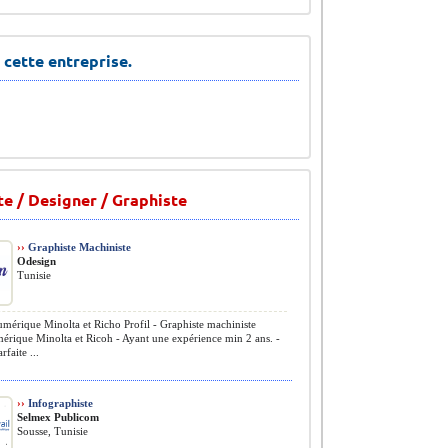
 cette entreprise.
te / Designer / Graphiste
››
Graphiste Machiniste
Odesign
Tunisie
mérique Minolta et Richo Profil - Graphiste machiniste
érique Minolta et Ricoh - Ayant une expérience min 2 ans. -
rfaite ...
››
Infographiste
Selmex Publicom
Sousse, Tunisie