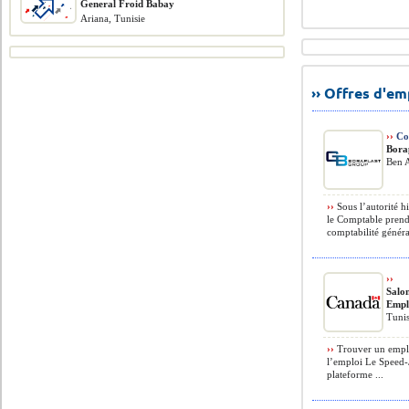
General Froid Babay
Ariana, Tunisie
›› Offres d'e
››
Co
Bora
Ben A
››
Sous l’autorité h
le Comptable prendr
comptabilité général
››
Salo
Empl
Tunis
››
Trouver un emplo
l’emploi Le Speed-
plateforme ...