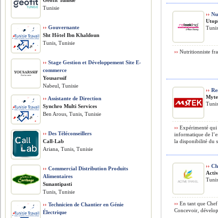
Geofit Tunisie
Tunisie
››
Nut
Utop
››
Gouvernante
Tunis
Sht Hôtel Ibn Khaldoun
Tunis, Tunisie
››
Nutritionniste fr
››
Stage Gestion et Développement Site E-
commerce
Yousarssif
Nabeul, Tunisie
››
Res
Myt
››
Assistante de Direction
Tunis
Synchro Multi Services
Ben Arous, Tunis, Tunisie
››
Expérimenté qui a
››
Des Téléconseillers
informatique de l’en
Call-Lab
la disponibilité du 
Ariana, Tunis, Tunisie
››
Che
››
Commercial Distribution Produits
Acti
Alimentaires
Tunis
Sunantipasti
Tunis, Tunisie
››
En tant que Chef 
››
Technicien de Chantier en Génie
Concevoir, développe
Électrique