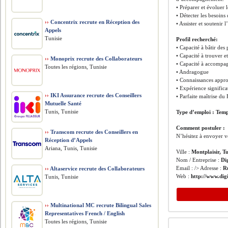
• Préparer et évoluer l
• Détecter les besoins
››
Concentrix recrute en Réception des
• Assister et souteni
Appels
Tunisie
Profil recherché:
• Capacité à bâtir des
• Capacité à trouver e
››
Monoprix recrute des Collaborateurs
• Capacité à accompag
Toutes les régions, Tunisie
• Andragogue
• Connaissances appro
• Expérience signific
››
IKI Assurance recrute des Conseillers
• Parfaite maîtrise du 
Mutuelle Santé
Tunis, Tunisie
Type d’emploi : Temps
Comment postuler :
››
Transcom recrute des Conseillers en
N’hésitez à envoyer v
Réception d’Appels
Ariana, Tunis, Tunisie
Ville :
Montplaisir, T
Nom / Entreprise :
Di
Email : /> Adresse :
R
››
Altaservice recrute des Collaborateurs
Web :
http://www.di
Tunis, Tunisie
››
Multinational MC recrute Bilingual Sales
Representatives French / English
Toutes les régions, Tunisie