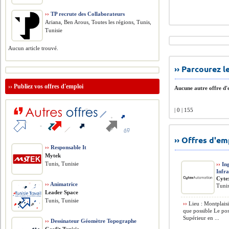
››
TP recrute des Collaborateurs
Ariana, Ben Arous, Toutes les régions, Tunis,
Tunisie
Aucun article trouvé.
›› Parcourez 
››
Publiez vos offres d'emploi
Aucune autre offre d'e
| 0 | 155
›› Offres d'e
››
Responsable It
Mytek
Tunis, Tunisie
››
Ing
Infra
Cyte
››
Animatrice
Tunis
Leader Space
Tunis, Tunisie
››
Lieu : Montplaisi
que possible Le po
Supérieur en ...
››
Dessinateur Géomètre Topographe