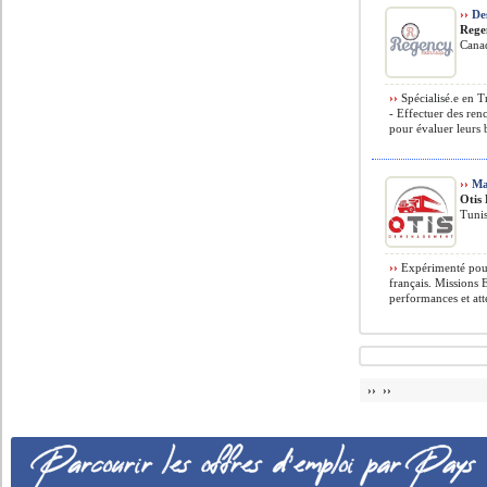
››
Des
Rege
Cana
››
Spécialisé.e en T
- Effectuer des renc
pour évaluer leurs 
››
Man
Otis
Tunis
››
Expérimenté pour
français. Missions E
performances et atte
›› ››