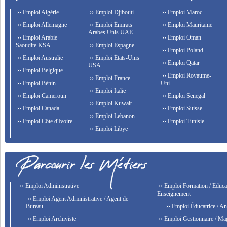
›› Emploi Algérie
›› Emploi Djibouti
›› Emploi Maroc
›› Emploi Allemagne
›› Emploi Émirats
›› Emploi Mauritanie
Arabes Unis UAE
›› Emploi Arabie
›› Emploi Oman
Saoudite KSA
›› Emploi Espagne
›› Emploi Poland
›› Emploi Australie
›› Emploi États-Unis
›› Emploi Qatar
USA
›› Emploi Belgique
›› Emploi Royaume-
›› Emploi France
›› Emploi Bénin
Uni
›› Emploi Italie
›› Emploi Cameroun
›› Emploi Senegal
›› Emploi Kuwait
›› Emploi Canada
›› Emploi Suisse
›› Emploi Lebanon
›› Emploi Côte d'Ivoire
›› Emploi Tunisie
›› Emploi Libye
›› Emploi Administrative
›› Emploi Formation / Educat
Enseignement
›› Emploi Agent Administrative / Agent de
Bureau
›› Emploi Éducatrice / An
›› Emploi Archiviste
›› Emploi Gestionnaire / Ma