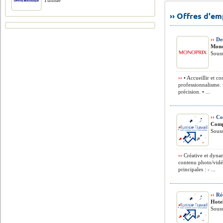
Tunisie
›› Offres d'e
››
Des
Mono
Souss
››
• Accueillir et con
professionnalisme. 
précision. • ...
››
Co
Comp
Souss
››
Créative et dynam
contenu photo/vidéo
principales : - ...
››
Réc
Hote
Souss