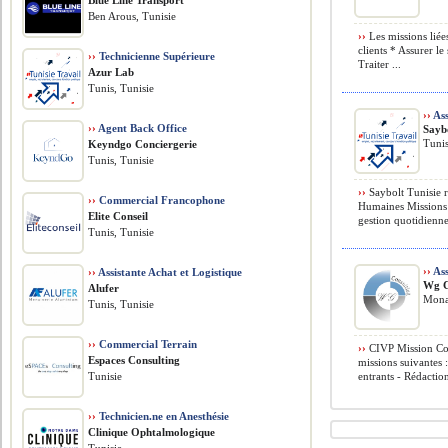
Blue Line Transport
Ben Arous, Tunisie
››
Les missions liées
clients * Assurer le
››
Technicienne Supérieure
Traiter ...
Azur Lab
Tunis, Tunisie
››
Ass
››
Agent Back Office
Saybo
Tunis
Keyndgo Conciergerie
Tunis, Tunisie
››
Saybolt Tunisie r
››
Commercial Francophone
Humaines Missions p
Elite Conseil
gestion quotidienne 
Tunis, Tunisie
››
Ass
››
Assistante Achat et Logistique
Wg C
Alufer
Monas
Tunis, Tunisie
››
Commercial Terrain
››
CIVP Mission Con
Espaces Consulting
missions suivantes 
Tunisie
entrants - Rédaction
››
Technicien.ne en Anesthésie
Clinique Ophtalmologique