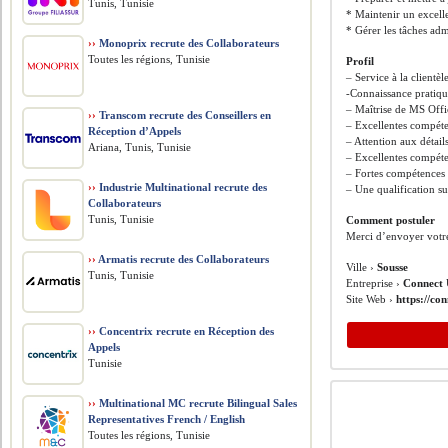
Tunis, Tunisie
* Maintenir un excelle
* Gérer les tâches ad
››
Monoprix recrute des Collaborateurs
Toutes les régions, Tunisie
Profil
– Service à la clientèl
-Connaissance pratiqu
– Maîtrise de MS Offi
››
Transcom recrute des Conseillers en
– Excellentes compéten
Réception d’Appels
– Attention aux détail
Ariana, Tunis, Tunisie
– Excellentes compéte
– Fortes compétences o
››
Industrie Multinational recrute des
– Une qualification su
Collaborateurs
Tunis, Tunisie
Comment postuler
Merci d’envoyer votr
››
Armatis recrute des Collaborateurs
Ville ›
Sousse
Tunis, Tunisie
Entreprise ›
Connect 
Site Web ›
https://co
››
Concentrix recrute en Réception des
Appels
Tunisie
››
Multinational MC recrute Bilingual Sales
Representatives French / English
Toutes les régions, Tunisie