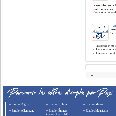
››
Vos missions : • A
professionnalisme. 
réservations et les 
››
Vis
Form
Kairo
››
Passionné et moti
solide formation mé
techniques de vente,
›› ››
›› Emploi Algérie
›› Emploi Djibouti
›› Emploi Maroc
›› Emploi Allemagne
›› Emploi Émirats
›› Emploi Mauritanie
Arabes Unis UAE