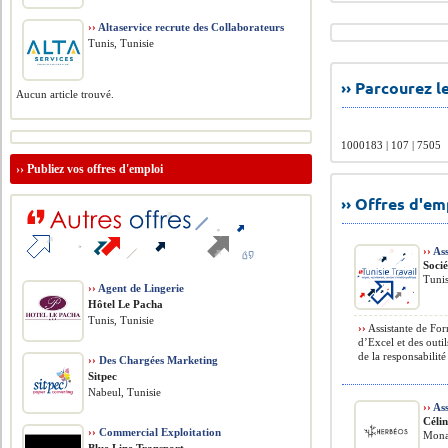
››
Altaservice recrute des Collaborateurs
Tunis, Tunisie
›› Parcourez 
Aucun article trouvé.
1000183 | 107 | 7505
››
Publiez vos offres d'emploi
›› Offres d'e
››
Ass
Soci
Tunis
››
Agent de Lingerie
Hôtel Le Pacha
Tunis, Tunisie
››
Assistante de For
d’Excel et des outi
de la responsabilité 
››
Des Chargées Marketing
Sitpec
Nabeul, Tunisie
››
Ass
Céli
››
Commercial Exploitation
Monas