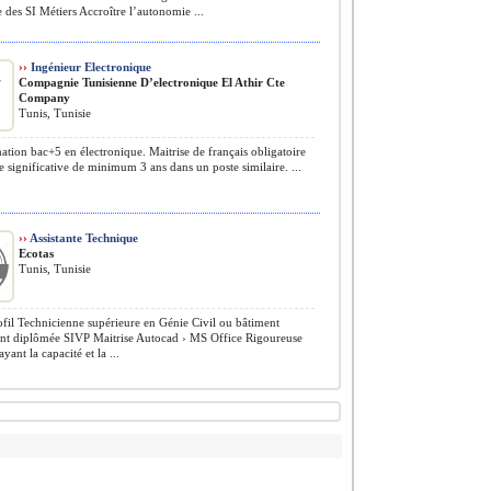
 des SI Métiers Accroître l’autonomie ...
››
Ingénieur Electronique
Compagnie Tunisienne D’electronique El Athir Cte
Company
Tunis, Tunisie
tion bac+5 en électronique. Maitrise de français obligatoire
 significative de minimum 3 ans dans un poste similaire. ...
››
Assistante Technique
Ecotas
Tunis, Tunisie
fil Technicienne supérieure en Génie Civil ou bâtiment
nt diplômée SIVP Maitrise Autocad › MS Office Rigoureuse
yant la capacité et la ...