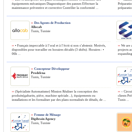
équipements mécaniques Diagnostiquer des pannes Effectuer la
Préparation
maintenance préventive et corrective Contrôler la conformité ...
préparatio
››
Des Agents de Production
Allocab
Tunis, Tunisie
››
• Français impeccable à l’oral et à l’écrit si non s’abstenir. Motivés,
››
We are a
disponibles pour travailler en horaires décalés (3 shifts). Horaires : •
projects a
06h ...
expanding 
››
Concepteur Développeur
Prodelcna
Tunis, Tunisie
››
(Spécialiste Automatisme) Mission Réaliser la conception des
››
– Circui
produits(gabarits, piéce, machine spéciale...), équipements ou
clients Pr
installations et les formaliser par des plans normalisés de détails, de ...
Tunis ...
››
Femme de Ménage
Digibrain Agency
Tunis, Tunisie