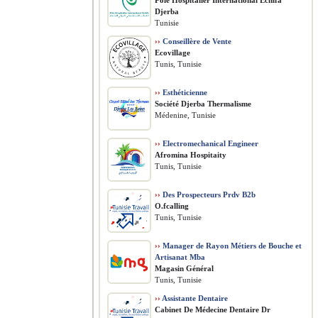
Pôle Hospitalier International Echifa
Djerba
Tunisie
››
Conseillère de Vente
Ecovillage
Tunis, Tunisie
››
Esthéticienne
Société Djerba Thermalisme
Médenine, Tunisie
››
Electromechanical Engineer
Afromina Hospitaity
Tunis, Tunisie
››
Des Prospecteurs Prdv B2b
O.fcalling
Tunis, Tunisie
››
Manager de Rayon Métiers de Bouche et
Artisanat Mba
Magasin Général
Tunis, Tunisie
››
Assistante Dentaire
Cabinet De Médecine Dentaire Dr