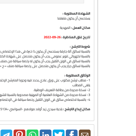
الشهادة المطلوبة :
يستحسن أن يكون متعلما
مكان العمل :
المهدية
26-09-2022
تاريخ غلق المناظرة :
شروط الترشح :
بالنسبة لسائق آلة جارفة يستحسن أن يكون ذا خبرة في هذا الإختص.
بالنسبة لكهربائي تنوير عمومي يجب أن يكون متحصل على شهادة الكف
بالنسبة لسائق في الوزن الثقيل يجب أن يكون له رخصة سياقة من صنف 
بالنسبة لسائق جرار يجب أن يكون متحصل على رخصة سياقة صنف « ح » 
الوثائق المطلوبة :
مطلب ترشح مكتوب على ورق عادي يحدد فيه وجوبا المترشح الإختصا
يلغى المطلب.
2- نسخة مجردة من بطاقة التعريف الوطنية.
3- نسخة مجردة من الشهادة العلمية أو المهنية مصحوبة بالنسبة للشهائد الأجنبية بشهادة معادلة .
4- بالنسبة لاختصاص سائق في الوزن الثقيل رخصة سياقة في الإختصاص المطلوب متحصل عليها لأكثرمن سنة.
مكان إيداع الترشح :
بلدية سيدي زيد أولاد مولاهم -السواسي-5134 -المهدية