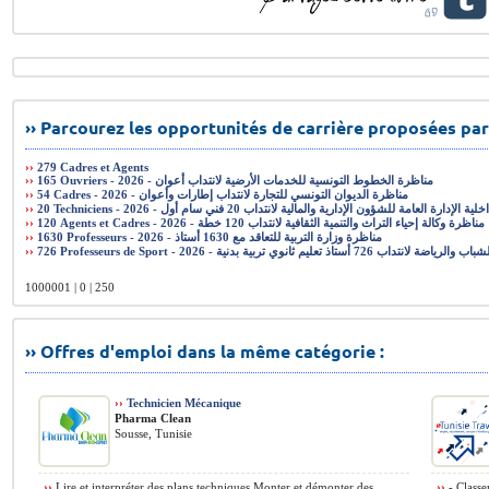
›› Parcourez les opportunités de carrière proposées par
››
279 Cadres et Agents
››
165 Ouvriers - 2026 - مناظرة الخطوط التونسية للخدمات الأرضية لانتداب أعوان
››
54 Cadres - 2026 - مناظرة الديوان التونسي للتجارة لانتداب إطارات وأعوان
››
20 Techniciens - 2026 - رة العامة للشؤون الإدارية والمالية لانتداب 20 فني سام أول
››
120 Agents et Cadres - 2026 - مناظرة وكالة إحياء التراث والتنمية الثقافية لانتداب 120 خطة
››
1630 Professeurs - 2026 - مناظرة وزارة التربية للتعاقد مع 1630 أستاذ
››
726 Professeurs de Sport - 2026 - أستاذ تعليم ثانوي تربية بدنية
1000001 | 0 | 250
›› Offres d'emploi dans la même catégorie :
››
Technicien Mécanique
Pharma Clean
Sousse, Tunisie
››
Lire et interpréter des plans techniques Monter et démonter des
››
- Classe