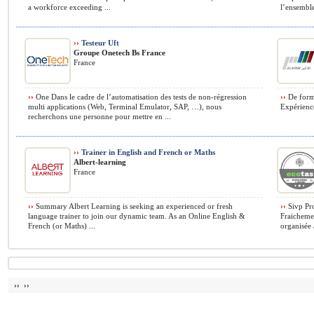
a workforce exceeding ...
l’ensemble
››
Testeur Uft
Groupe Onetech Bs France
France
››
One Dans le cadre de l’automatisation des tests de non-régression
››
De forma
multi applications (Web, Terminal Emulator, SAP, …), nous
Expérience
recherchons une personne pour mettre en ...
››
Trainer in English and French or Maths
Albert-learning
France
››
Summary Albert Learning is seeking an experienced or fresh
››
Sivp Pro
language trainer to join our dynamic team. As an Online English &
Fraicheme
French (or Maths) ...
organisée a
›› ››