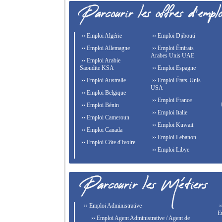
›› Emploi Algérie
›› Emploi Djibouti
›› Emploi Allemagne
›› Emploi Émirats
Arabes Unis UAE
›› Emploi Arabie
Saoudite KSA
›› Emploi Espagne
›› Emploi Australie
›› Emploi États-Unis
USA
›› Emploi Belgique
›› Emploi France
›› Emploi Bénin
›› Emploi Italie
›› Emploi Cameroun
›› Emploi Kuwait
›› Emploi Canada
›› Emploi Lebanon
›› Emploi Côte d'Ivoire
›› Emploi Libye
›› Emploi Administrative
›
E
›› Emploi Agent Administrative / Agent de