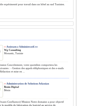
e expérimenté pour travail dans un hôtel au sud Tunisien.
››
Assistant.e Administratif.ve
Wg Consulting
Monastir, Tunisie
sion Concrètement, votre quotidien comportera les
uivantes : - Gestion des appels téléphoniques et des e-mails
 Rédaction et mise en ...
››
Administration de Solutions Atlassian
Benin Digital
Bénin
ftware-Confluence) Mission Notre domaine a pour objectif
r le modèle de fabrication du logiciel au service de