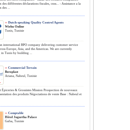
 des différentes déclarations fiscales, cnss... - Assistance a la
n des ...
››
Dutch-speaking Quality Control Agents
Wiehu Online
Tunis, Tunisie
n international BPO company delivering customer service
cross Europe, Asia, and the Americas. We are currently
in Tunis by building ...
››
Commercial Terrain
Beroplast
Ariana, Nabeul, Tunisie
t Épiceries & Grossistes Mission Prospection de nouveaux
ésentation des produits Négociations de vente Base : Nabeul et
››
Comptable
Hôtel Jugurtha Palace
Gafsa, Tunisie