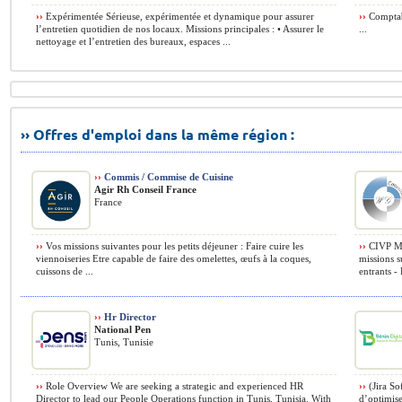
››
Expérimentée Sérieuse, expérimentée et dynamique pour assurer
››
Comptabl
l’entretien quotidien de nos locaux. Missions principales : • Assurer le
...
nettoyage et l’entretien des bureaux, espaces ...
›› Offres d'emploi dans la même région :
››
Commis / Commise de Cuisine
Agir Rh Conseil France
France
››
Vos missions suivantes pour les petits déjeuner : Faire cuire les
››
CIVP Mis
viennoiseries Etre capable de faire des omelettes, œufs à la coques,
missions s
cuissons de ...
entrants -
››
Hr Director
National Pen
Tunis, Tunisie
››
Role Overview We are seeking a strategic and experienced HR
››
(Jira So
Director to lead our People Operations function in Tunis, Tunisia. With
d’optimise