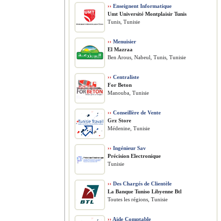
››
Enseignent Informatique
Umt Université Montplaisir Tunis
Tunis, Tunisie
››
Menuisier
El Mazraa
Ben Arous, Nabeul, Tunis, Tunisie
››
Centraliste
For Beton
Manouba, Tunisie
››
Conseillère de Vente
Grz Store
Médenine, Tunisie
››
Ingénieur Sav
Précision Electronique
Tunisie
››
Des Chargés de Clientèle
La Banque Tuniso Libyenne Btl
Toutes les régions, Tunisie
››
Aide Comptable