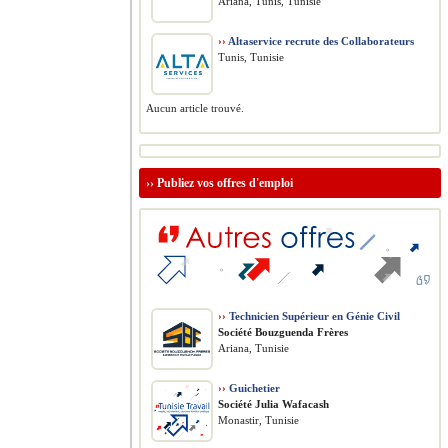
Ariana, Tunis, Tunisie
››
Altaservice recrute des Collaborateurs
Tunis, Tunisie
Aucun article trouvé.
››
Publiez vos offres d'emploi
››
Technicien Supérieur en Génie Civil
Société Bouzguenda Frères
Ariana, Tunisie
››
Guichetier
Société Julia Wafacash
Monastir, Tunisie