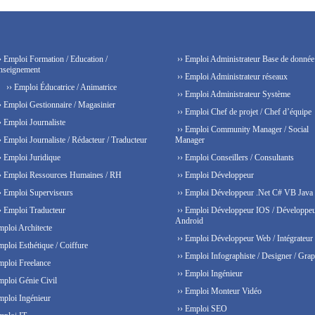
› Emploi Formation / Education /
›› Emploi Administrateur Base de donnée
nseignement
›› Emploi Administrateur réseaux
›› Emploi Éducatrice / Animatrice
›› Emploi Administrateur Système
› Emploi Gestionnaire / Magasinier
›› Emploi Chef de projet / Chef d’équipe
› Emploi Journaliste
›› Emploi Community Manager / Social
› Emploi Journaliste / Rédacteur / Traducteur
Manager
› Emploi Juridique
›› Emploi Conseillers / Consultants
› Emploi Ressources Humaines / RH
›› Emploi Développeur
› Emploi Superviseurs
›› Emploi Développeur .Net C# VB Java
› Emploi Traducteur
›› Emploi Développeur IOS / Développe
Android
mploi Architecte
›› Emploi Développeur Web / Intégrateur
mploi Esthétique / Coiffure
›› Emploi Infographiste / Designer / Grap
mploi Freelance
›› Emploi Ingénieur
mploi Génie Civil
›› Emploi Monteur Vidéo
mploi Ingénieur
›› Emploi SEO