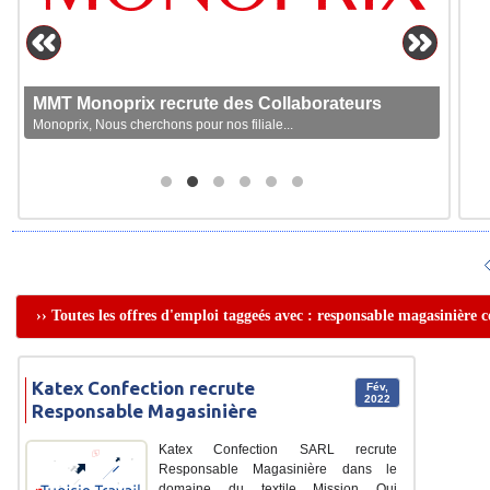
MMT Monoprix recrute des Collaborateurs
Monoprix, Nous cherchons pour nos filiale...
›› Toutes les offres d'emploi taggeés avec : responsable magasinière 
Katex Confection recrute
Fév,
2022
Responsable Magasinière
Katex Confection SARL recrute
Responsable Magasinière dans le
domaine du textile Mission Qui