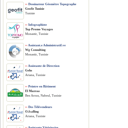
››
Dessinateur Géomètre Topographe
Geofit Tunisie
Tunisie
››
Infographiste
Top Promo Voyages
Monastir, Tunisie
››
Assistant.e Administratif.ve
Wg Consulting
Monastir, Tunisie
››
Assistante de Direction
Gehs
Ariana, Tunisie
››
Peintre en Bâtiment
El Mazraa
Ben Arous, Nabeul, Tunisie
››
Des Télévendeurs
O.fcalling
Ariana, Tunisie
››
Assistante Vétérinaire