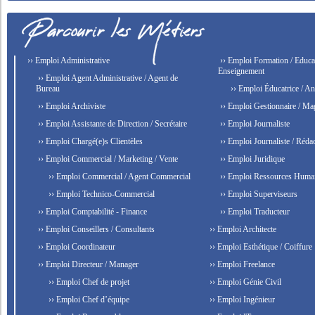
›› Emploi Administrative
›› Emploi Formation / Educat
Enseignement
›› Emploi Agent Administrative / Agent de
Bureau
›› Emploi Éducatrice / An
›› Emploi Archiviste
›› Emploi Gestionnaire / Ma
›› Emploi Assistante de Direction / Secrétaire
›› Emploi Journaliste
›› Emploi Chargé(e)s Clientèles
›› Emploi Journaliste / Rédac
›› Emploi Commercial / Marketing / Vente
›› Emploi Juridique
›› Emploi Commercial / Agent Commercial
›› Emploi Ressources Huma
›› Emploi Technico-Commercial
›› Emploi Superviseurs
›› Emploi Comptabilité - Finance
›› Emploi Traducteur
›› Emploi Conseillers / Consultants
›› Emploi Architecte
›› Emploi Coordinateur
›› Emploi Esthétique / Coiffure
›› Emploi Directeur / Manager
›› Emploi Freelance
›› Emploi Chef de projet
›› Emploi Génie Civil
›› Emploi Chef d’équipe
›› Emploi Ingénieur