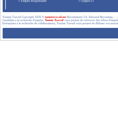
›› Emploi Responsable
›› Emploi IT
Tunisie Travail Copyright 2026 ©
tunisietravail.net
Recrutement 3.0, Inbound Recruiting .- .-.. --- 
Candidats a la recherche d'emploi,
Tunisie Travail
vous permet de retrouver des offres d'emploi 
Entreprises a la recherche de collaborateurs, Tunisie Travail vous permet de diffuser vos annon