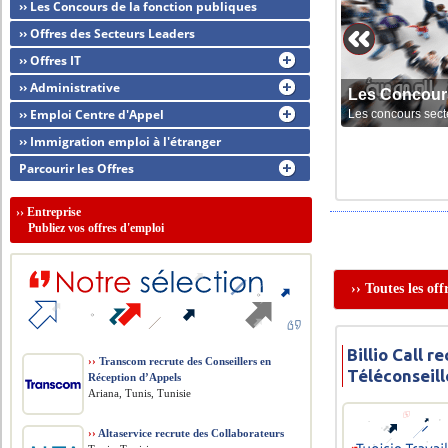
›› Les Concours de la fonction publiques
›› Offres des Secteurs Leaders
›› Offres IT
›› Administrative
Les Concour
›› Emploi Centre d'Appel
Les concours sect
›› Immigration emploi à l'étranger
Parcourir les Offres
››
Entreprise
Publiez vos offres d'emploi
›› Toutes les of
Billio Call r
››
Transcom recrute des Conseillers en
Téléconseill
Réception d’Appels
Ariana, Tunis, Tunisie
››
Altaservice recrute des Collaborateurs