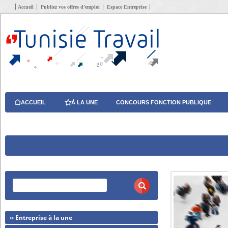
Accueil
Publiez vos offres d’emploi
Espace Entreprise
ACCUEIL
À LA UNE
CONCOURS FONCTION PUBLIQUE
›› Entreprise à la une