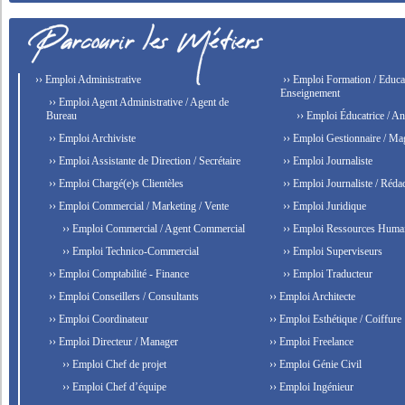
›› Emploi Administrative
›› Emploi Formation / Educat
Enseignement
›› Emploi Agent Administrative / Agent de
Bureau
›› Emploi Éducatrice / An
›› Emploi Archiviste
›› Emploi Gestionnaire / Ma
›› Emploi Assistante de Direction / Secrétaire
›› Emploi Journaliste
›› Emploi Chargé(e)s Clientèles
›› Emploi Journaliste / Rédac
›› Emploi Commercial / Marketing / Vente
›› Emploi Juridique
›› Emploi Commercial / Agent Commercial
›› Emploi Ressources Huma
›› Emploi Technico-Commercial
›› Emploi Superviseurs
›› Emploi Comptabilité - Finance
›› Emploi Traducteur
›› Emploi Conseillers / Consultants
›› Emploi Architecte
›› Emploi Coordinateur
›› Emploi Esthétique / Coiffure
›› Emploi Directeur / Manager
›› Emploi Freelance
›› Emploi Chef de projet
›› Emploi Génie Civil
›› Emploi Chef d’équipe
›› Emploi Ingénieur