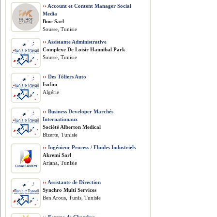
››
Account et Content Manager Social
Media
Bmc Sarl
Sousse, Tunisie
››
Assistante Administrative
Complexe De Loisir Hannibal Park
Sousse, Tunisie
››
Des Tôliers Auto
Isofim
Algérie
››
Business Developer Marchés
Internationaux
Société Alberton Medical
Bizerte, Tunisie
››
Ingénieur Process / Fluides Industriels
Akremi Sarl
Ariana, Tunisie
››
Assistante de Direction
Synchro Multi Services
Ben Arous, Tunis, Tunisie