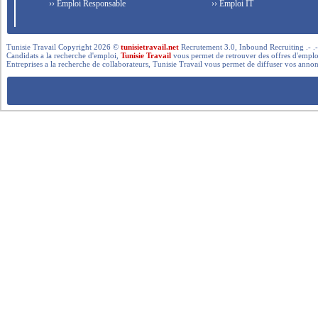
›› Emploi Responsable
›› Emploi IT
Tunisie Travail Copyright 2026 ©
tunisietravail.net
Recrutement 3.0, Inbound Recruiting .- .-.. --- 
Candidats a la recherche d'emploi,
Tunisie Travail
vous permet de retrouver des offres d'emploi 
Entreprises a la recherche de collaborateurs, Tunisie Travail vous permet de diffuser vos annon