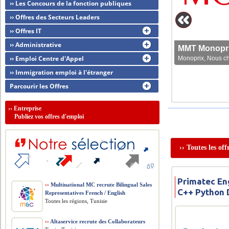
›› Les Concours de la fonction publiques
›› Offres des Secteurs Leaders
›› Offres IT
›› Administrative
MMT Monoprix
›› Emploi Centre d'Appel
Monoprix, Nous che
›› Immigration emploi à l'étranger
Parcourir les Offres
››
Entreprise
Publiez vos offres d'emploi
›› Toutes les of
Primatec Eng
››
Multinational MC recrute Bilingual Sales
C++ Python 
Representatives French / English
Toutes les régions, Tunisie
››
Altaservice recrute des Collaborateurs